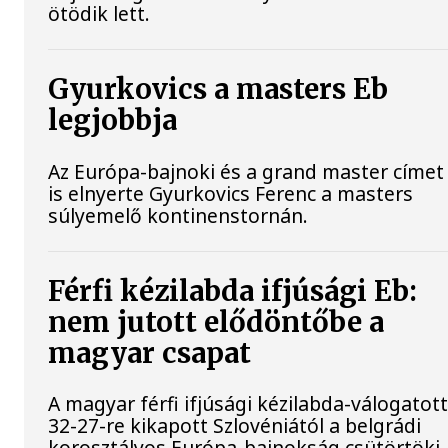
ötödik lett.
Gyurkovics a masters Eb
legjobbja
Az Európa-bajnoki és a grand master címet
is elnyerte Gyurkovics Ferenc a masters
súlyemelő kontinenstornán.
Férfi kézilabda ifjúsági Eb:
nem jutott elődöntőbe a
magyar csapat
A magyar férfi ifjúsági kézilabda-válogatot
32-27-re kikapott Szlovéniától a belgrádi
korosztályos Európa-bajnokság csütörtöki