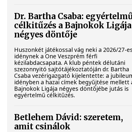
Dr. Bartha Csaba: egyértelm
célkitűzés a Bajnokok Ligája
négyes döntője
Huszonkét játékossal vág neki a 2026/27-e
idénynek a One Veszprém férfi
kézilabdacsapata. A klub péntek délutáni
szezonnyitó sajtótájékoztatóján dr. Bartha
Csaba vezérigazgató kijelentette: a jubileu
idényben a hazai címek begyűjtése mellett 
Bajnokok Ligája négyes döntőjébe jutás is
egyértelmű célkitűzés.
Betlehem Dávid: szeretem,
amit csinálok