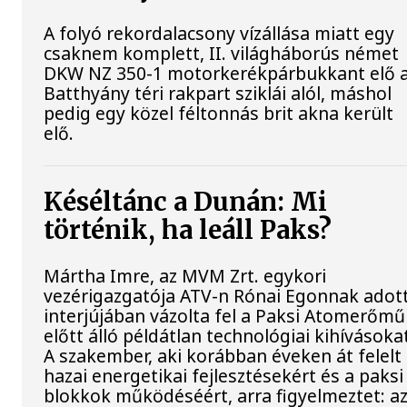
A folyó rekordalacsony vízállása miatt egy
csaknem komplett, II. világháborús német
DKW NZ 350-1 motorkerékpárbukkant elő 
Batthyány téri rakpart sziklái alól, máshol
pedig egy közel féltonnás brit akna került
elő.
Késéltánc a Dunán: Mi
történik, ha leáll Paks?
Mártha Imre, az MVM Zrt. egykori
vezérigazgatója ATV-n Rónai Egonnak adot
interjújában vázolta fel a Paksi Atomerőmű
előtt álló példátlan technológiai kihívásoka
A szakember, aki korábban éveken át felelt
hazai energetikai fejlesztésekért és a paksi
blokkok működéséért, arra figyelmeztet: a