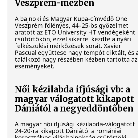
Veszprém-mezben
A bajnoki és Magyar Kupa-címvédő One
Veszprém fölényes, 44–25-ös győzelmet
aratott az ETO University HT vendégeként
csütörtökön, ezzel sikerrel kezdte a nyári
felkészülési mérkőzések sorát. Xavier
Pascual együttese nagy tempót diktált, és 
találkozó nagy részében kézben tartotta az
eseményeket.
Női kézilabda ifjúsági vb: a
magyar válogatott kikapott
Dániától a negyeddöntőben
A magyar női ifjúsági kézilabda-válogatott
24-20-ra kikapott Dániától a romániai
korosztályos világbajnokság csütörtöki