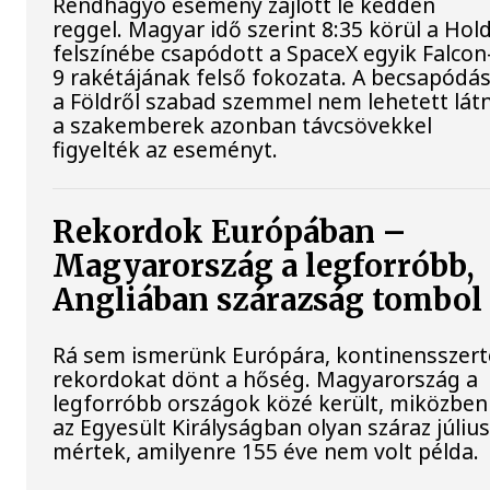
Rendhagyó esemény zajlott le kedden
reggel. Magyar idő szerint 8:35 körül a Hol
felszínébe csapódott a SpaceX egyik Falcon
9 rakétájának felső fokozata. A becsapódás
a Földről szabad szemmel nem lehetett látn
a szakemberek azonban távcsövekkel
figyelték az eseményt.
Rekordok Európában –
Magyarország a legforróbb,
Angliában szárazság tombol
Rá sem ismerünk Európára, kontinensszert
rekordokat dönt a hőség. Magyarország a
legforróbb országok közé került, miközben
az Egyesült Királyságban olyan száraz július
mértek, amilyenre 155 éve nem volt példa.