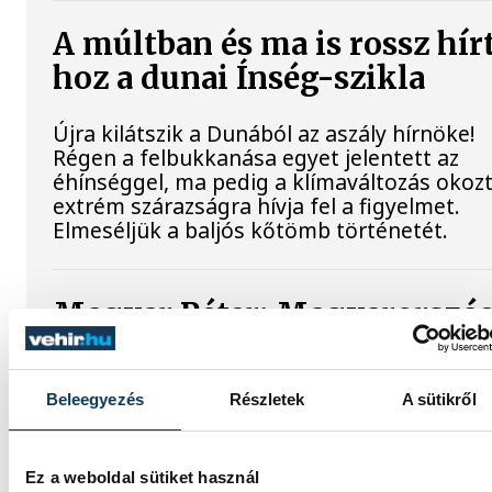
A múltban és ma is rossz hír
hoz a dunai Ínség-szikla
Újra kilátszik a Dunából az aszály hírnöke!
Régen a felbukkanása egyet jelentett az
éhínséggel, ma pedig a klímaváltozás okoz
extrém szárazságra hívja fel a figyelmet.
Elmeséljük a baljós kőtömb történetét.
Magyar Péter: Magyarorszá
energiaellátása stabil
Jelenleg stabil Magyarország
Beleegyezés
Részletek
A sütikről
energiaellátása, a paksi erőmű munkatársa
azon dolgoznak, hogy az utolsó még
termelő turbina hibamentesen működjön -
Ez a weboldal sütiket használ