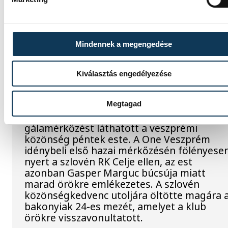
SPORT
Mindennek a megengedése
A gólok mellett a könnyek i
potyogtak – Gasper Marguc
Kiválasztás engedélyezése
elköszönt Veszprémtől
Megtagad
Érzelmekben és gólokban gazdag
gálamérkőzést láthatott a veszprémi
közönség péntek este. A One Veszprém
idénybeli első hazai mérkőzésén fölényese
nyert a szlovén RK Celje ellen, az est
azonban Gasper Marguc búcsúja miatt
marad örökre emlékezetes. A szlovén
közönségkedvenc utoljára öltötte magára 
bakonyiak 24-es mezét, amelyet a klub
örökre visszavonultatott.