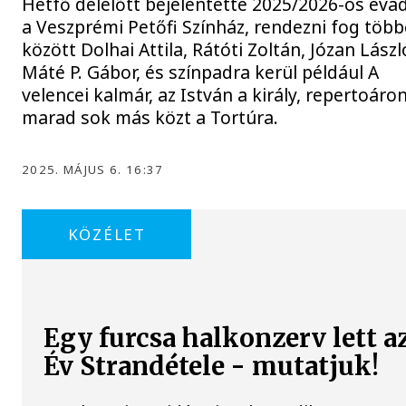
Hétfő délelőtt bejelentette 2025/2026-os éva
a Veszprémi Petőfi Színház, rendezni fog töb
között Dolhai Attila, Rátóti Zoltán, Józan Lászl
Máté P. Gábor, és színpadra kerül például A
velencei kalmár, az István a király, repertoáro
marad sok más közt a Tortúra.
2025. MÁJUS 6. 16:37
KÖZÉLET
Egy furcsa halkonzerv lett a
Év Strandétele - mutatjuk!