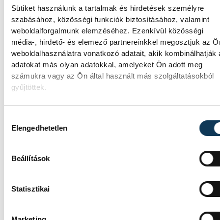
közölte a miniszterelnök a paksi erőműnél
Sütiket használunk a tartalmak és hirdetések személyre
tett keddi látogatása során.
szabásához, közösségi funkciók biztosításához, valamint
weboldalforgalmunk elemzéséhez. Ezenkívül közösségi
média-, hirdető- és elemező partnereinkkel megosztjuk az Ö
Játék közben fedezik fel a
weboldalhasználatra vonatkozó adatait, akik kombinálhatják
tudomány világát a
adatokat más olyan adatokkal, amelyeket Ön adott meg
számukra vagy az Ön által használt más szolgáltatásokból
veszprémi gyerekek
gyűjtöttek.
Látványos kísérletek, kreatív feladatok és
sok-sok élmény várja a gyerekeket a
Hozzájárulás kiválasztása
veszprémi Tinker Labsben. Videónkban
Elengedhetetlen
Balassa Marietta, a központ vezetője
mutatja be, hogyan teszik izgalmassá a
Beállítások
természettudományok megismerését.
Statisztikai
Marketing