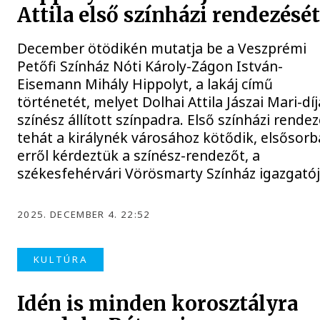
Attila első színházi rendezésé
December ötödikén mutatja be a Veszprémi
Petőfi Színház Nóti Károly-Zágon István-
Eisemann Mihály Hippolyt, a lakáj című
történetét, melyet Dolhai Attila Jászai Mari-dí
színész állított színpadra. Első színházi rende
tehát a királynék városához kötődik, elsősor
erről kérdeztük a színész-rendezőt, a
székesfehérvári Vörösmarty Színház igazgatój
2025. DECEMBER 4. 22:52
KULTÚRA
Idén is minden korosztályra