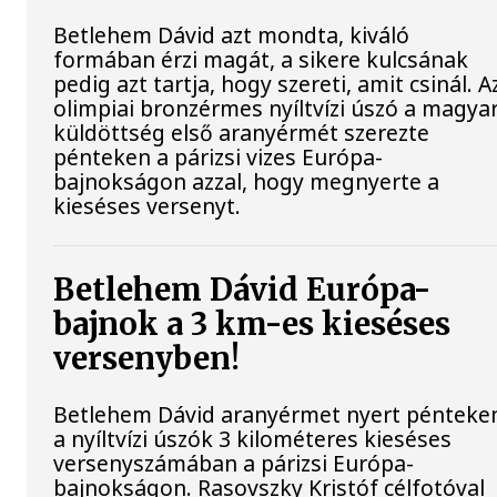
Betlehem Dávid azt mondta, kiváló
formában érzi magát, a sikere kulcsának
pedig azt tartja, hogy szereti, amit csinál. A
olimpiai bronzérmes nyíltvízi úszó a magya
küldöttség első aranyérmét szerezte
pénteken a párizsi vizes Európa-
bajnokságon azzal, hogy megnyerte a
kieséses versenyt.
Betlehem Dávid Európa-
bajnok a 3 km-es kieséses
versenyben!
Betlehem Dávid aranyérmet nyert pénteke
a nyíltvízi úszók 3 kilométeres kieséses
versenyszámában a párizsi Európa-
bajnokságon. Rasovszky Kristóf célfotóval