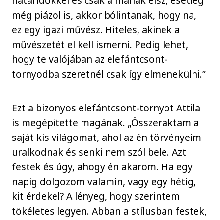
határidőkkel és csak a mának élsz, esetleg
még piázol is, akkor bólintanak, hogy na,
ez egy igazi művész. Hiteles, akinek a
művészetét el kell ismerni. Pedig lehet,
hogy te valójában az elefántcsont-
tornyodba szeretnél csak így elmenekülni.”
Ezt a bizonyos elefántcsont-tornyot Attila
is megépítette magának. „Összeraktam a
saját kis világomat, ahol az én törvényeim
uralkodnak és senki nem szól bele. Azt
festek és úgy, ahogy én akarom. Ha egy
napig dolgozom valamin, vagy egy hétig,
kit érdekel? A lényeg, hogy szerintem
tökéletes legyen. Abban a stílusban festek,