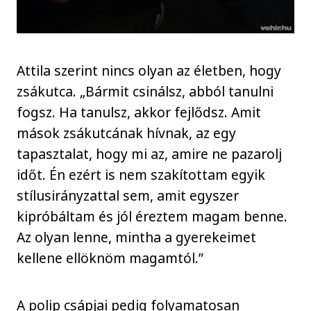
Attila szerint nincs olyan az életben, hogy
zsákutca. „Bármit csinálsz, abból tanulni
fogsz. Ha tanulsz, akkor fejlődsz. Amit
mások zsákutcának hívnak, az egy
tapasztalat, hogy mi az, amire ne pazarolj
időt. Én ezért is nem szakítottam egyik
stílusirányzattal sem, amit egyszer
kipróbáltam és jól éreztem magam benne.
Az olyan lenne, mintha a gyerekeimet
kellene ellöknöm magamtól.”
A polip csápjai pedig folyamatosan