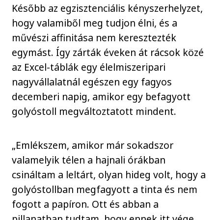
Később az egzisztenciális kényszerhelyzet,
hogy valamiből meg tudjon élni, és a
művészi affinitása nem keresztezték
egymást. Így zárták éveken át rácsok közé
az Excel-táblák egy élelmiszeripari
nagyvállalatnál egészen egy fagyos
decemberi napig, amikor egy befagyott
golyóstoll megváltoztatott mindent.
„Emlékszem, amikor már sokadszor
valamelyik télen a hajnali órákban
csináltam a leltárt, olyan hideg volt, hogy a
golyóstollban megfagyott a tinta és nem
fogott a papíron. Ott és abban a
pillanatban tudtam, hogy ennek itt vége