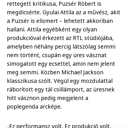
rettegett kritikusa, Puzsér Róbert is
megdicsérte. Gyulai Attila az a művész, akit
a Puzsér is elismert – lehetett akkoriban
hallani. Attila egyébként egy olyan
produkcióval érkezett az RTL stúdiójába,
amelyben néhány percig látszólag semmi
nem történt, csupán egy üres vásznat
simogatott egy ecsettel, amin nem jelent
meg semmi. Közben Michael Jackson
klasszikusa szólt. Végül egy mozdulattal
ráborított egy tál csillámport, az üresnek
hitt vásznon pedig megjelent a
poplegenda arcképe.
„Ez performansz volt. Ez produkció volt.