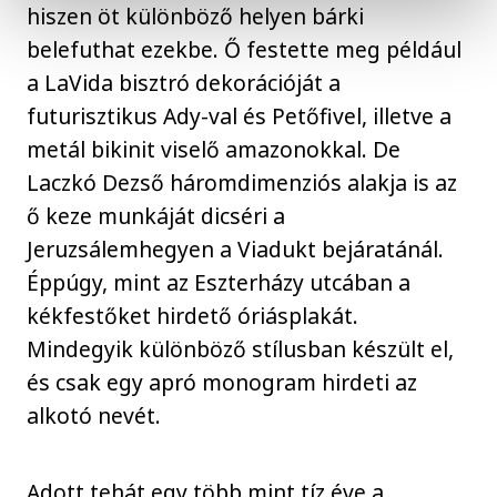
hiszen öt különböző helyen bárki
belefuthat ezekbe. Ő festette meg például
a LaVida bisztró dekorációját a
futurisztikus Ady-val és Petőfivel, illetve a
metál bikinit viselő amazonokkal. De
Laczkó Dezső háromdimenziós alakja is az
ő keze munkáját dicséri a
Jeruzsálemhegyen a Viadukt bejáratánál.
Éppúgy, mint az Eszterházy utcában a
kékfestőket hirdető óriásplakát.
Mindegyik különböző stílusban készült el,
és csak egy apró monogram hirdeti az
alkotó nevét.
Adott tehát egy több mint tíz éve a