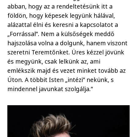
abban, hogy az a rendeltetésünk itt a
földön, hogy képesek legyünk hálával,
alázattal élni és keresni a kapcsolatot a
„Forrással”. Nem a külsőségek meddő
hajszolása volna a dolgunk, hanem viszont
szeretni Teremtőnket. Üres kézzel jövünk
és megyünk, csak lelkünk az, ami
emlékszik majd és vezet minket tovább az
Úton. A többit Isten „intézi” nekünk, s
mindennel javunkat szolgálja.”