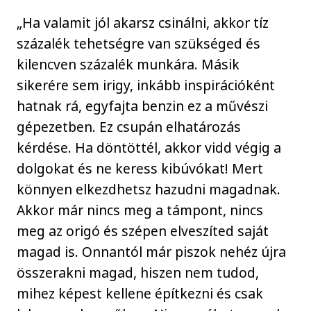
„Ha valamit jól akarsz csinálni, akkor tíz
százalék tehetségre van szükséged és
kilencven százalék munkára. Másik
sikerére sem irigy, inkább inspirációként
hatnak rá, egyfajta benzin ez a művészi
gépezetben. Ez csupán elhatározás
kérdése. Ha döntöttél, akkor vidd végig a
dolgokat és ne keress kibúvókat! Mert
könnyen elkezdhetsz hazudni magadnak.
Akkor már nincs meg a támpont, nincs
meg az origó és szépen elveszíted saját
magad is. Onnantól már piszok nehéz újra
összerakni magad, hiszen nem tudod,
mihez képest kellene építkezni és csak