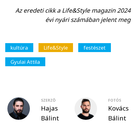
Az eredeti cikk a Life&Style magazin 2024
évi nyári számában jelent meg
kultúra
Life&Style
festészet
Gyulai Attila
SZERZŐ
FOTÓS
Hajas
Kovács
Bálint
Bálint