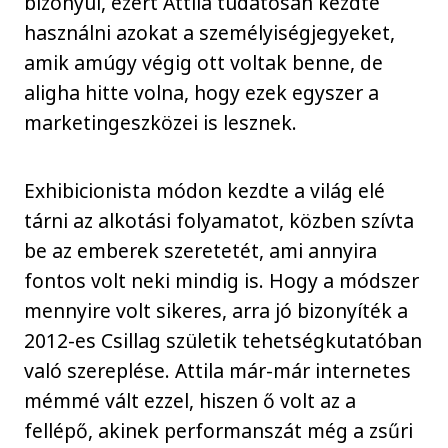
bizonyul, ezért Attila tudatosan kezdte
használni azokat a személyiségjegyeket,
amik amúgy végig ott voltak benne, de
aligha hitte volna, hogy ezek egyszer a
marketingeszközei is lesznek.
Exhibicionista módon kezdte a világ elé
tárni az alkotási folyamatot, közben szívta
be az emberek szeretetét, ami annyira
fontos volt neki mindig is. Hogy a módszer
mennyire volt sikeres, arra jó bizonyíték a
2012-es Csillag születik tehetségkutatóban
való szereplése. Attila már-már internetes
mémmé vált ezzel, hiszen ő volt az a
fellépő, akinek performanszát még a zsűri