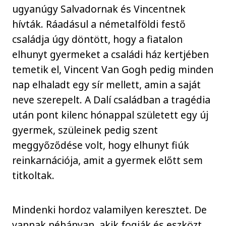
ugyanúgy Salvadornak és Vincentnek
hívták. Ráadásul a németalföldi festő
családja úgy döntött, hogy a fiatalon
elhunyt gyermeket a családi ház kertjében
temetik el, Vincent Van Gogh pedig minden
nap elhaladt egy sír mellett, amin a saját
neve szerepelt. A Dalí családban a tragédia
után pont kilenc hónappal született egy új
gyermek, szüleinek pedig szent
meggyőződése volt, hogy elhunyt fiúk
reinkarnációja, amit a gyermek előtt sem
titkoltak.
Mindenki hordoz valamilyen keresztet. De
vannak néhányan, akik fogják és eszközt