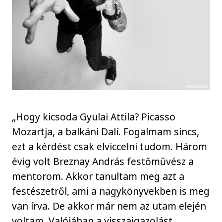
„Hogy kicsoda Gyulai Attila? Picasso
Mozartja, a balkáni Dalí. Fogalmam sincs,
ezt a kérdést csak elviccelni tudom. Három
évig volt Breznay András festőművész a
mentorom. Akkor tanultam meg azt a
festészetről, ami a nagykönyvekben is meg
van írva. De akkor már nem az utam elején
voltam. Valójában a visszaigazolást