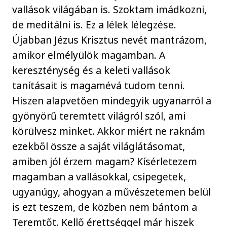
vallások világában is. Szoktam imádkozni,
de meditálni is. Ez a lélek lélegzése.
Újabban Jézus Krisztus nevét mantrázom,
amikor elmélyülök magamban. A
kereszténység és a keleti vallások
tanításait is magamévá tudom tenni.
Hiszen alapvetően mindegyik ugyanarról a
gyönyörű teremtett világról szól, ami
körülvesz minket. Akkor miért ne raknám
ezekből össze a saját világlátásomat,
amiben jól érzem magam? Kísérletezem
magamban a vallásokkal, csipegetek,
ugyanúgy, ahogyan a művészetemen belül
is ezt teszem, de közben nem bántom a
Teremtőt. Kellő érettséggel már hiszek