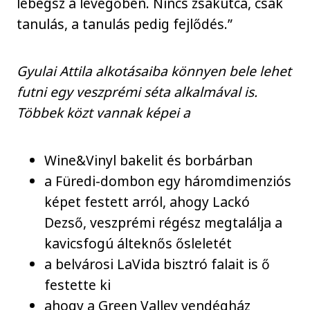
lebegsz a levegőben. Nincs zsákutca, csak
tanulás, a tanulás pedig fejlődés.”
Gyulai Attila alkotásaiba könnyen bele lehet
futni egy veszprémi séta alkalmával is.
Többek közt vannak képei a
Wine&Vinyl bakelit és borbárban
a Füredi-dombon egy háromdimenziós
képet festett arról, ahogy Lackó
Dezső, veszprémi régész megtalálja a
kavicsfogú álteknős ősleletét
a belvárosi LaVida bisztró falait is ő
festette ki
ahogy a Green Valley vendégház