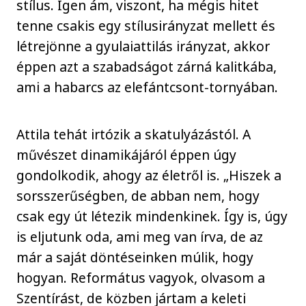
stílus. Igen ám, viszont, ha mégis hitet
tenne csakis egy stílusirányzat mellett és
létrejönne a gyulaiattilás irányzat, akkor
éppen azt a szabadságot zárná kalitkába,
ami a habarcs az elefántcsont-tornyában.
Attila tehát irtózik a skatulyázástól. A
művészet dinamikájáról éppen úgy
gondolkodik, ahogy az életről is. „Hiszek a
sorsszerűségben, de abban nem, hogy
csak egy út létezik mindenkinek. Így is, úgy
is eljutunk oda, ami meg van írva, de az
már a saját döntéseinken múlik, hogy
hogyan. Református vagyok, olvasom a
Szentírást, de közben jártam a keleti