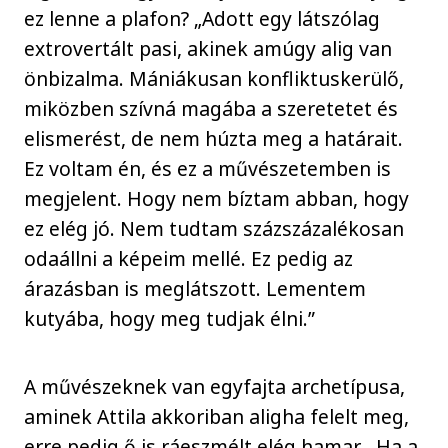
ez lenne a plafon? „Adott egy látszólag
extrovertált pasi, akinek amúgy alig van
önbizalma. Mániákusan konfliktuskerülő,
miközben szívná magába a szeretetet és
elismerést, de nem húzta meg a határait.
Ez voltam én, és ez a művészetemben is
megjelent. Hogy nem bíztam abban, hogy
ez elég jó. Nem tudtam százszázalékosan
odaállni a képeim mellé. Ez pedig az
árazásban is meglátszott. Lementem
kutyába, hogy meg tudjak élni.”
A művészeknek van egyfajta archetípusa,
aminek Attila akkoriban aligha felelt meg,
erre pedig ő is ráeszmélt elég hamar. „Ha a