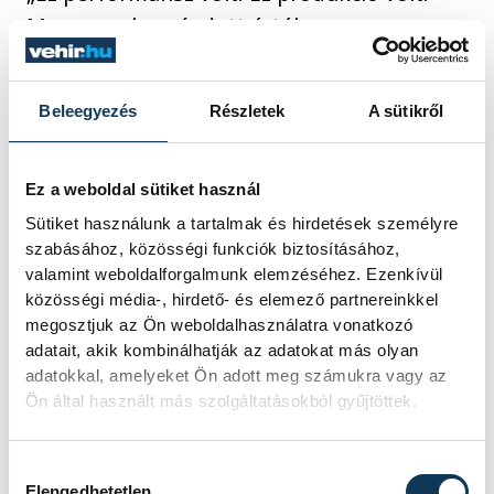
Megvan a hozzáadott érték, megvan a
meglepetés komponens és a
képzőművészeti komponens is” – mondta
Beleegyezés
Részletek
A sütikről
Puzsér az adásban. Ezzel pedig
ismeretlenül is összefoglalta Attila
képzőművészethez való viszonyát.
Ez a weboldal sütiket használ
Sütiket használunk a tartalmak és hirdetések személyre
szabásához, közösségi funkciók biztosításához,
Hiszen valóban csak a kész produktum
valamint weboldalforgalmunk elemzéséhez. Ezenkívül
számít? Az emberek azért a festékkel
közösségi média-, hirdető- és elemező partnereinkkel
megosztjuk az Ön weboldalhasználatra vonatkozó
összekent vászonért fizetik ki a pénzt, ez
adatait, akik kombinálhatják az adatokat más olyan
tény. De tényleg csak ez az, ami beárazza a
adatokkal, amelyeket Ön adott meg számukra vagy az
művészetet? Attilában élénken él egy
Ön által használt más szolgáltatásokból gyűjtöttek.
emlék, amikor a zánkai strandon készített
egy falfestményt. Először odament hozzá
Hozzájárulás kiválasztása
Elengedhetetlen