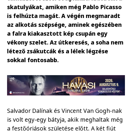
skatulyákat, amiken még Pablo Picasso
is felhúzta magát. A végén megmaradt
az alkotás szépsége, aminek egészében
a falra kiakasztott kép csupán egy
vékony szelet. Az útkeresés, a soha nem
létező zsákutcák és a lélek légzése
sokkal fontosabb.
Salvador Dalínak és Vincent Van Gogh-nak
is volt egy-egy bátyja, akik meghaltak még
a festőóriások születése előtt. A két fiút