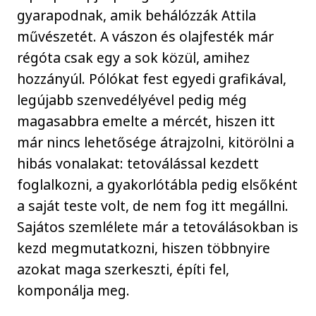
gyarapodnak, amik behálózzák Attila
művészetét. A vászon és olajfesték már
régóta csak egy a sok közül, amihez
hozzányúl. Pólókat fest egyedi grafikával,
legújabb szenvedélyével pedig még
magasabbra emelte a mércét, hiszen itt
már nincs lehetősége átrajzolni, kitörölni a
hibás vonalakat: tetoválással kezdett
foglalkozni, a gyakorlótábla pedig elsőként
a saját teste volt, de nem fog itt megállni.
Sajátos szemlélete már a tetoválásokban is
kezd megmutatkozni, hiszen többnyire
azokat maga szerkeszti, építi fel,
komponálja meg.