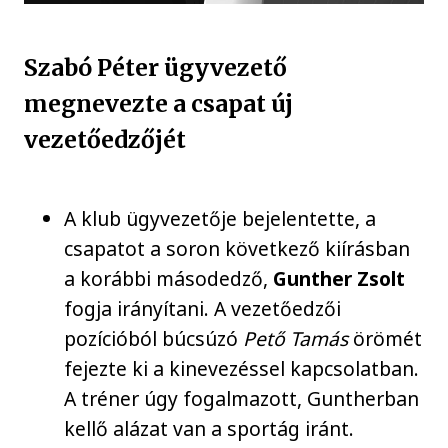
Szabó Péter ügyvezető
megnevezte a csapat új
vezetőedzőjét
A klub ügyvezetője bejelentette, a
csapatot a soron következő kiírásban
a korábbi másodedző,
Gunther Zsolt
fogja irányítani. A vezetőedzői
pozícióból búcsúzó
Pető Tamás
örömét
fejezte ki a kinevezéssel kapcsolatban.
A tréner úgy fogalmazott, Guntherban
kellő alázat van a sportág iránt.