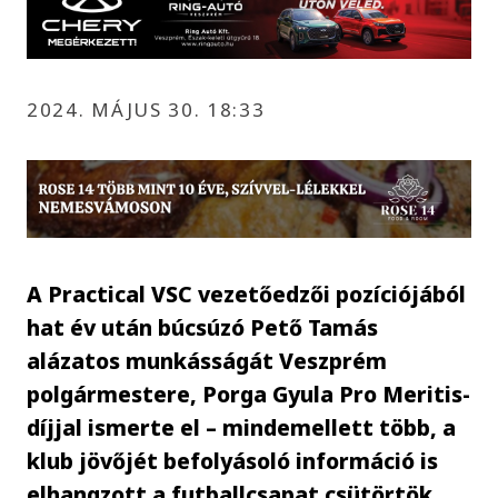
2024. MÁJUS 30. 18:33
A Practical VSC vezetőedzői pozíciójából
hat év után búcsúzó Pető Tamás
alázatos munkásságát Veszprém
polgármestere, Porga Gyula Pro Meritis-
díjjal ismerte el – mindemellett több, a
klub jövőjét befolyásoló információ is
elhangzott a futballcsapat csütörtök