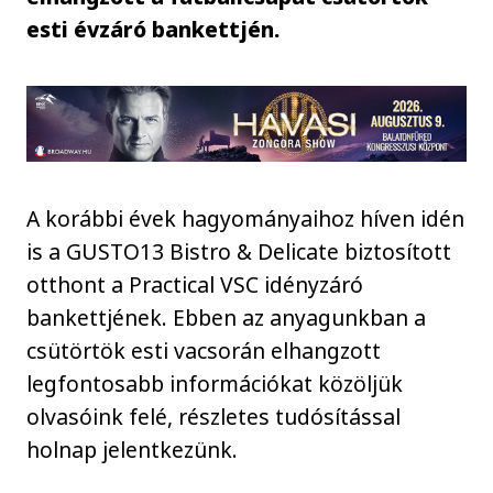
esti évzáró bankettjén.
A korábbi évek hagyományaihoz híven idén
is a GUSTO13 Bistro & Delicate biztosított
otthont a Practical VSC idényzáró
bankettjének. Ebben az anyagunkban a
csütörtök esti vacsorán elhangzott
legfontosabb információkat közöljük
olvasóink felé, részletes tudósítással
holnap jelentkezünk.