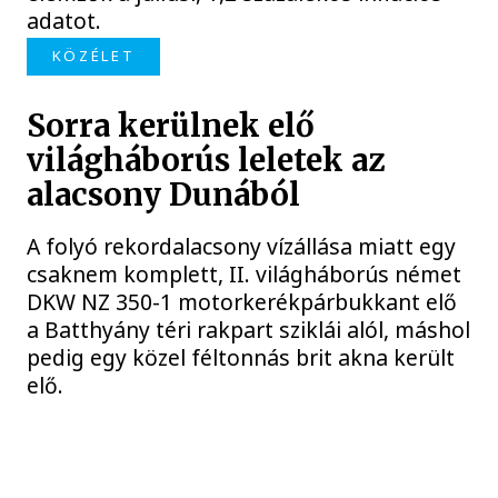
adatot.
KÖZÉLET
Sorra kerülnek elő
világháborús leletek az
alacsony Dunából
A folyó rekordalacsony vízállása miatt egy
csaknem komplett, II. világháborús német
DKW NZ 350-1 motorkerékpárbukkant elő
a Batthyány téri rakpart sziklái alól, máshol
pedig egy közel féltonnás brit akna került
elő.