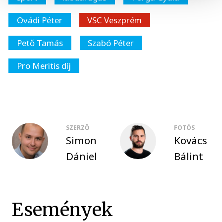
Ovádi Péter
VSC Veszprém
Pető Tamás
Szabó Péter
Pro Meritis díj
SZERZŐ
FOTÓS
Simon
Kovács
Dániel
Bálint
Események