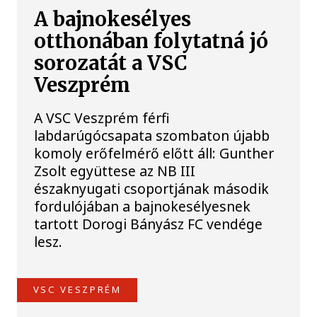
A bajnokesélyes
otthonában folytatná jó
sorozatát a VSC
Veszprém
A VSC Veszprém férfi
labdarúgócsapata szombaton újabb
komoly erőfelmérő előtt áll: Gunther
Zsolt együttese az NB III
északnyugati csoportjának második
fordulójában a bajnokesélyesnek
tartott Dorogi Bányász FC vendége
lesz.
VSC VESZPRÉM