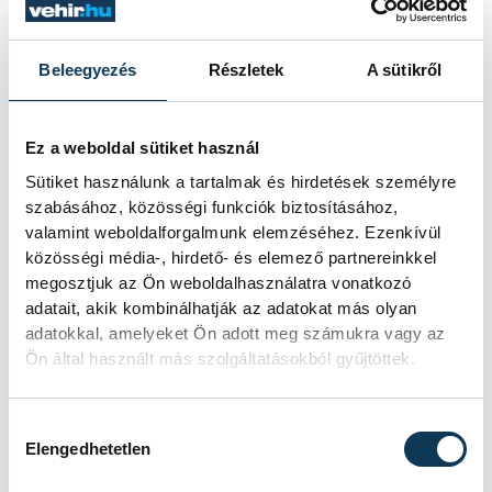
Practical
Beleegyezés
Részletek
A sütikről
Szabó Péter ügyvezető elmondta, a
csapat június 24-én már a Városi
Ez a weboldal sütiket használ
Stadionban kezdheti felkészülését,
Sütiket használunk a tartalmak és hirdetések személyre
majd ezt követően immár a hazai
szabásához, közösségi funkciók biztosításához,
valamint weboldalforgalmunk elemzéséhez. Ezenkívül
bajnoki mérkőzéseit is Veszprémben
közösségi média-, hirdető- és elemező partnereinkkel
játszhatja. Szabó elismeréssel fordult
megosztjuk az Ön weboldalhasználatra vonatkozó
a városvezetők irányába, hiszen a
adatait, akik kombinálhatják az adatokat más olyan
adatokkal, amelyeket Ön adott meg számukra vagy az
segítésük nélkül valószínüleg jövőre is
Ön által használt más szolgáltatásokból gyűjtöttek.
utazni kényszerülne a csapat, illetve a
szurkolók.
Hozzájárulás kiválasztása
Elengedhetetlen