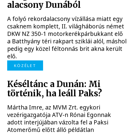
alacsony Dunából
A folyó rekordalacsony vízállása miatt egy
csaknem komplett, II. világháborús német
DKW NZ 350-1 motorkerékpárbukkant elő
a Batthyány téri rakpart sziklái alól, máshol
pedig egy közel féltonnás brit akna került
elő.
KÖZÉLET
Késéltánc a Dunán: Mi
történik, ha leáll Paks?
Mártha Imre, az MVM Zrt. egykori
vezérigazgatója ATV-n Rónai Egonnak
adott interjújában vázolta fel a Paksi
Atomerőmű előtt álló példátlan