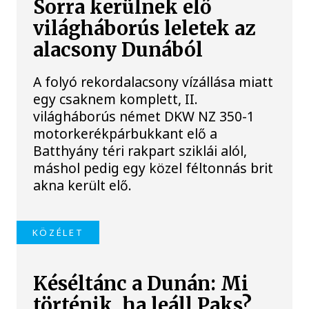
Sorra kerülnek elő
világháborús leletek az
alacsony Dunából
A folyó rekordalacsony vízállása miatt
egy csaknem komplett, II.
világháborús német DKW NZ 350-1
motorkerékpárbukkant elő a
Batthyány téri rakpart sziklái alól,
máshol pedig egy közel féltonnás brit
akna került elő.
KÖZÉLET
Késéltánc a Dunán: Mi
történik, ha leáll Paks?