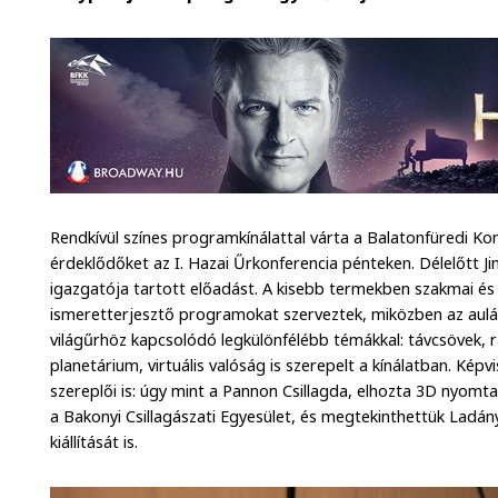
Rendkívül színes programkínálattal várta a Balatonfüredi K
érdeklődőket az I. Hazai Űrkonferencia pénteken. Délelőtt J
igazgatója tartott előadást. A kisebb termekben szakmai 
ismeretterjesztő programokat szerveztek, miközben az auláb
világűrhöz kapcsolódó legkülönfélébb témákkal: távcsövek, ra
planetárium, virtuális valóság is szerepelt a kínálatban. Ké
szereplői is: úgy mint a Pannon Csillagda, elhozta 3D nyomt
a Bakonyi Csillagászati Egyesület, és megtekinthettük Ladá
kiállítását is.