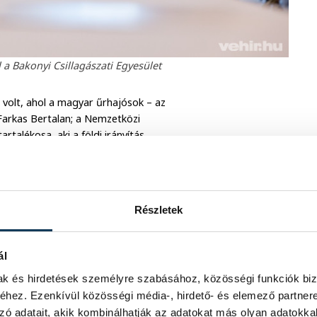
 a Bakonyi Csillagászati Egyesület
 volt, ahol a magyar űrhajósok – az
Farkas Bertalan; a Nemzetközi
talékosa, aki a földi irányítás
az űrkutatásról, majd fáradhatatlanul
osszú sorokban kígyózó rajongótábor
mdokaiba lévő fiataloknak, hogy
 44 év, az irányába áradó szeretet nem
Részletek
ű gyerekek fogadják.
ál
mak és hirdetések személyre szabásához, közösségi funkciók biz
hez. Ezenkívül közösségi média-, hirdető- és elemező partner
zó adatait, akik kombinálhatják az adatokat más olyan adatokka