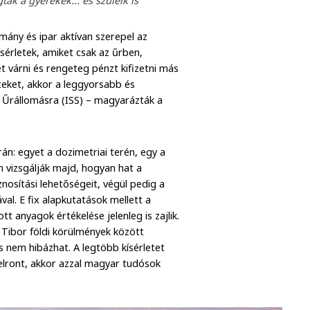
ák a gyerekek... és szüleik is
ány és ipar aktívan szerepel az
sérletek, amiket csak az űrben,
t várni és rengeteg pénzt kifizetni más
eket, akkor a leggyorsabb és
 Űrállomásra (ISS) – magyarázták a
án: egyet a dozimetriai terén, egy a
 vizsgálják majd, hogyan hat a
nosítási lehetőségeit, végül pedig a
al. E fix alapkutatások mellett a
t anyagok értékelése jelenleg is zajlik.
y Tibor földi körülmények között
s nem hibázhat. A legtöbb kísérletet
elront, akkor azzal magyar tudósok