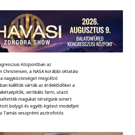
ongresszusi Központban az
im Christensen, a NASA korábbi oktatási
és a nagyközönséget megcélzó
an kiállítók várták az érdeklődőket a
kétaépítők, vertikális farm, utazó
pviseltették magukat térségünk ismert
atott bolygó és egyéb égitest modelljeit
nyi Tamás veszprémi asztrofotós