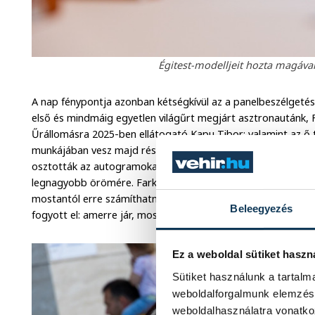
Égitest-modelljeit hozta magával
A nap fénypontja azonban kétségkívül az a panelbeszélgetés
első és mindmáig egyetlen világűrt megjárt asztronautánk, 
Űrállomásra 2025-ben ellátogató Kapu Tibor; valamint az ő tar
munkájában vesz majd részt: Cserényi Gyula – beszélgettek 
osztották az autogramokat és pózoltak közös fotókhoz a h
legnagyobb örömére. Farkas Bertalan meg is jegyezte a nyo
mostantól erre számíthatnak. Noha az űrrepülése óta eltelt
Beleegyezés
fogyott el: amerre jár, mosolygó felnőttek és csillogó szem
Ez a weboldal sütiket haszn
Sütiket használunk a tartal
weboldalforgalmunk elemzésé
weboldalhasználatra vonatko