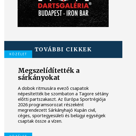
TOVÁBBI CIKKEK
KÖZÉLET
Megszelídítették a
sárkányokat
A dobok ritmusára evező csapatok
népesítették be szombaton a Tagore sétány
előtti partszakaszt. Az Európa Sportrégiója
2026 programsorozat részeként
megrendezett Sárkányhajó Kupán civil,
céges, sportegyesületi és belügyi egységek
csaptak össze a vízen.