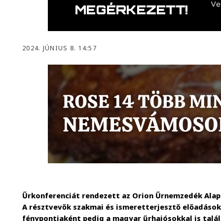
2024. JÚNIUS 8. 14:57
Űrkonferenciát rendezett az Orion Űrnemzedék Alap
A résztvevők szakmai és ismeretterjesztő előadások
fénypontjaként pedig a magyar űrhajósokkal is talá