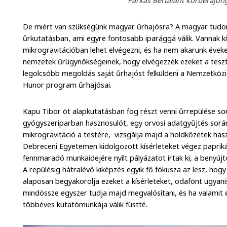
Farkas Bertalant körberajongt
De miért van szükségünk magyar űrhajósra? A magyar tudom
űrkutatásban, ami egyre fontosabb iparággá válik. Vannak kí
mikrogravitációban lehet elvégezni, és ha nem akarunk éveke
nemzetek űrügynökségeinek, hogy elvégezzék ezeket a teszt
legolcsóbb megoldás saját űrhajóst felküldeni a Nemzetközi
Hunor program űrhajósai.
Kapu Tibor öt alapkutatásban fog részt venni űrrepülése sor
gyógyszeriparban hasznosulót, egy orvosi adatgyűjtés során
mikrogravitáció a testére, vizsgálja majd a holdkőzetek hasz
Debreceni Egyetemen kidolgozott kísérleteket végez paprikáv
fennmaradó munkaidejére nyílt pályázatot írtak ki, a benyújtot
A repülésig hátralévő kiképzés egyik fő fókusza az lesz, hog
alaposan begyakorolja ezeket a kísérleteket, odafönt ugyani
mindössze egyszer tudja majd megvalósítani, és ha valamit 
többéves kutatómunkája válik füstté.