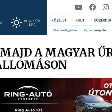
KÖZÉLET
KULT
KÖZÉRDEK
VESZPRÉM
9.
32°C
#Pannon Egyetem
#programajánló
 MAJD A MAGYAR ŰR
ÁLLOMÁSON