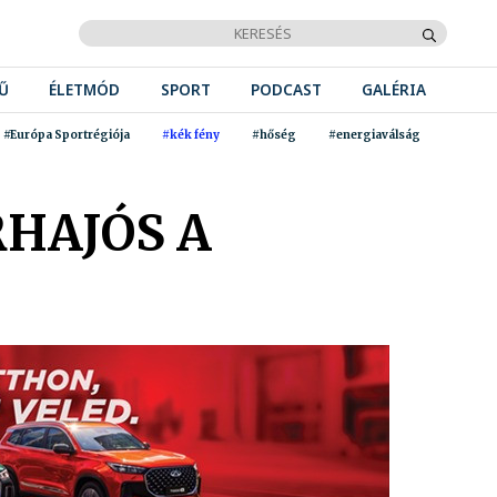
Ű
ÉLETMÓD
SPORT
PODCAST
GALÉRIA
#Európa Sportrégiója
#kék fény
#hőség
#energiaválság
HAJÓS A