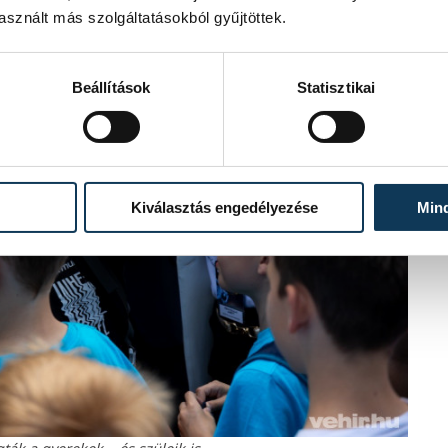
sznált más szolgáltatásokból gyűjtöttek.
Beállítások
Statisztikai
Kiválasztás engedélyezése
Min