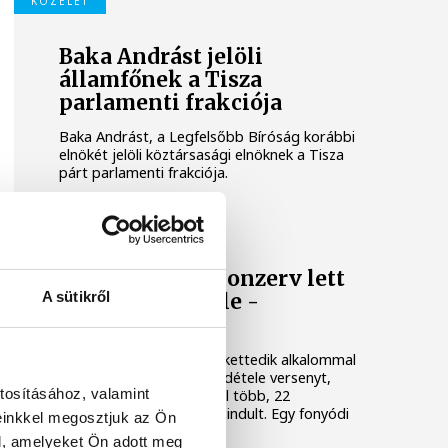
KÖZÉLET
Baka Andrást jelöli
államfőnek a Tisza
parlamenti frakciója
Baka Andrást, a Legfelsőbb Bíróság korábbi
elnökét jelöli köztársasági elnöknek a Tisza
párt parlamenti frakciója.
BALATON
Egy furcsa halkonzerv lett
A sütikről
az Év Strandétele -
mutatjuk!
A Balatoni Kör idén tizenkettedik alkalommal
hirdette meg az év strandétele versenyt,
tosításához, valamint
amelyre minden eddiginél több, 22
vendéglátóhely 44 étellel indult. Egy fonyódi
einkkel megosztjuk az Ön
hely nyert...
l, amelyeket Ön adott meg