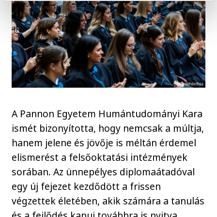
A Pannon Egyetem Humántudományi Kara
ismét bizonyította, hogy nemcsak a múltja,
hanem jelene és jövője is méltán érdemel
elismerést a felsőoktatási intézmények
sorában. Az ünnepélyes diplomaátadóval
egy új fejezet kezdődött a frissen
végzettek életében, akik számára a tanulás
és a fejlődés kapui továbbra is nyitva