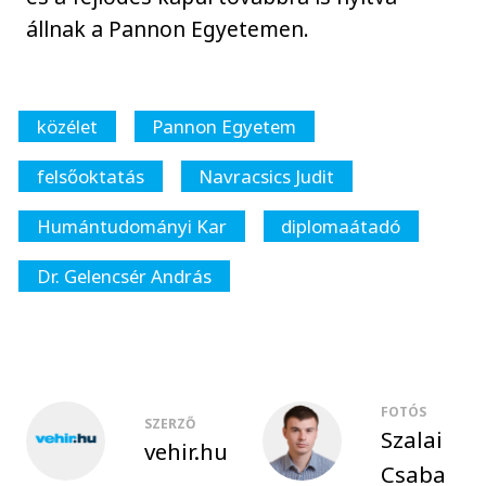
állnak a Pannon Egyetemen.
közélet
Pannon Egyetem
felsőoktatás
Navracsics Judit
Humántudományi Kar
diplomaátadó
Dr. Gelencsér András
FOTÓS
SZERZŐ
Szalai
vehir.hu
Csaba