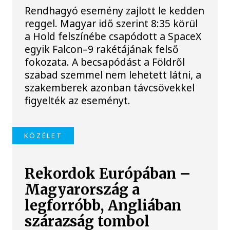
Rendhagyó esemény zajlott le kedden
reggel. Magyar idő szerint 8:35 körül
a Hold felszínébe csapódott a SpaceX
egyik Falcon–9 rakétájának felső
fokozata. A becsapódást a Földről
szabad szemmel nem lehetett látni, a
szakemberek azonban távcsövekkel
figyelték az eseményt.
KÖZÉLET
Rekordok Európában –
Magyarország a
legforróbb, Angliában
szárazság tombol