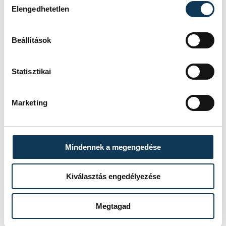
munkaerőpiacon való könnyebb
Elengedhetetlen
elhelyezkedés érdekében különböző
gyakorlati képzéseket is biztosítanak.
Beállítások
Ezt követően megköszönték a
Statisztikai
Humántudományi Kar tudományos és
akkreditációs dékánhelyettesének, Tóth
Marketing
József Péternek a munkáját, aki egyéb
feladatai miatt lemondott tisztségéről és
elismerő oklevéllel méltatták sokrétű
Mindennek a megengedése
tevékenységét.
Kiválasztás engedélyezése
Megtagad