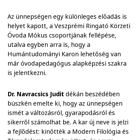
Az ünnepségen egy különleges előadás is
helyet kapott, a Veszprémi Ringató Körzeti
Óvoda Mókus csoportjának fellépése,
utalva egyben arra is, hogy a
Humántudományi Karon lehetőség van
már óvodapedagógus alapképzési szakra
is jelentkezni.
Dr. Navracsics Judit
dékán beszédében
büszkén emelte ki, hogy az ünnepségen
ismét a változásról, gyarapodásról és
sikerről számolhat be. A kar új neve is jelzi
a fejlődést: kinőtték a Modern Filológia és