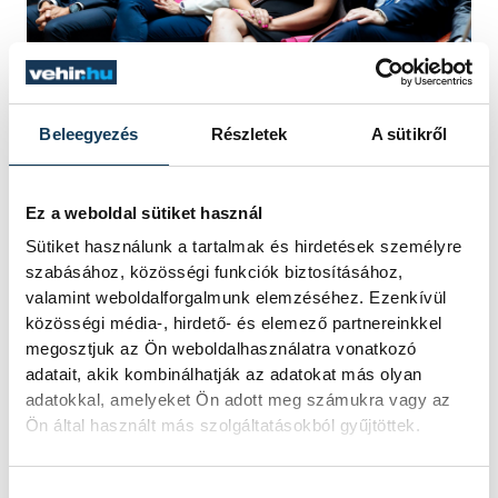
Beleegyezés
Részletek
A sütikről
Az idei tanévben 246 hallgató végzett
sikeresen, köztük 47-en kitüntetéses
Ez a weboldal sütiket használ
diplomát vehettek át. A dékán arra kérte a
Sütiket használunk a tartalmak és hirdetések személyre
végzősöket, hogy gondolják végig, kik
szabásához, közösségi funkciók biztosításához,
járultak hozzá sikerükhöz, és köszönjék
valamint weboldalforgalmunk elemzéséhez. Ezenkívül
közösségi média-, hirdető- és elemező partnereinkkel
meg szüleiknek és hozzátartozóiknak az
megosztjuk az Ön weboldalhasználatra vonatkozó
ösztönzést és támogatást. Az egyetem
adatait, akik kombinálhatják az adatokat más olyan
nemcsak az oktatásban, de a tudományos
adatokkal, amelyeket Ön adott meg számukra vagy az
Ön által használt más szolgáltatásokból gyűjtöttek.
eredményekben és a harmadik missziós
tevékenységekben is erősödött, és a
Hozzájárulás kiválasztása