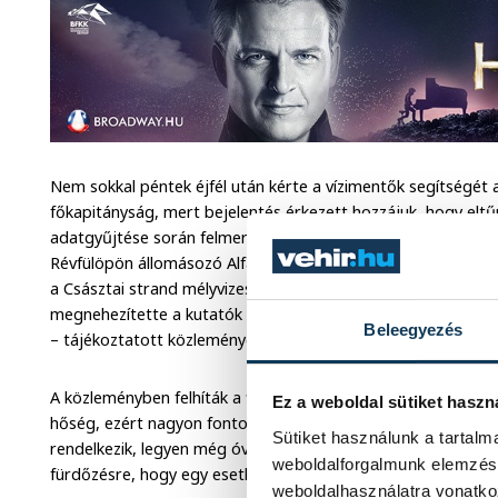
Nem sokkal péntek éjfél után kérte a vízimentők segítségé
főkapitányság, mert bejelentés érkezett hozzájuk, hogy eltűn
adatgyűjtése során felmerült annak a gyanúja, hogy a vízben
Révfülöpön állomásozó Alfa sürgősségi mentőhajó és vízim
a Császtai strand mélyvizes területén. Az éjszakai hullámzás 
megnehezítette a kutatók munkáját, végül fél 6 környékén me
Beleegyezés
– tájékoztatott közleményében a Vízimentők Magyarországi 
A közleményben felhíták a figyelmet arra is, hogy egyre mel
Ez a weboldal sütiket haszn
hőség, ezért nagyon fontos a megfontolt fürdőzés, vízben t
Sütiket használunk a tartal
rendelkezik, legyen még óvatosabb, ne terhelje magát! Min
weboldalforgalmunk elemzésé
fürdőzésre, hogy egy esetleges rosszullét esetén azonnal s
weboldalhasználatra vonatko