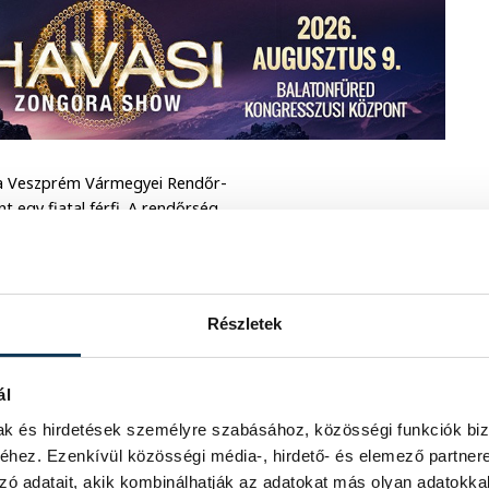
t a Veszprém Vármegyei Rendőr-
t egy fiatal férfi. A rendőrség
 tűnhetett el a keresett személy.
entő személyzete megkezdte a kutatást
és a közel 29 fokos víz nagyon
gtalálták az eltűnt személy holttestét
Részletek
Szakszolgálata.
egebb lesz, már-már elviselhetetlen a
ál
artózkodás. Aki ismert betegséggel
mak és hirdetések személyre szabásához, közösségi funkciók biz
den esetben törekedjünk a csoportos
hez. Ezenkívül közösségi média-, hirdető- és elemező partner
egítséget kaphassunk, nyújthassunk!
zó adatait, akik kombinálhatják az adatokat más olyan adatokka