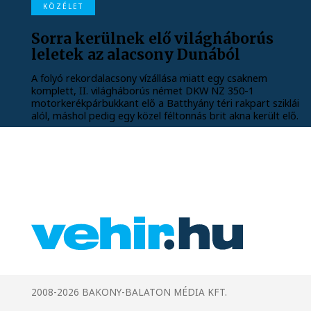
KÖZÉLET
Sorra kerülnek elő világháborús
leletek az alacsony Dunából
A folyó rekordalacsony vízállása miatt egy csaknem
komplett, II. világháborús német DKW NZ 350-1
motorkerékpárbukkant elő a Batthyány téri rakpart sziklái
alól, máshol pedig egy közel féltonnás brit akna került elő.
2008-2026 BAKONY-BALATON MÉDIA KFT.