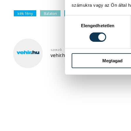
számukra vagy az Ön által ha
kék fény
Balaton
Vízimentők Magyarországi Szakszol
Hozzájárulás kiválasztása
Elengedhetetlen
SZERZŐ
vehir.hu
Megtagad