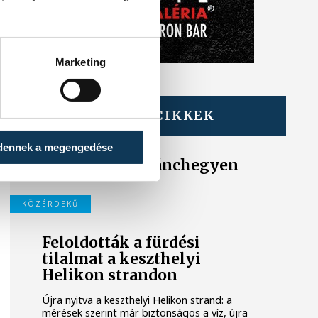
Marketing
TOVÁBBI CIKKEK
KÉK FÉNY
dennek a megengedése
Tűz van a Csobánchegyen
KÖZÉRDEKŰ
Feloldották a fürdési
tilalmat a keszthelyi
Helikon strandon
Újra nyitva a keszthelyi Helikon strand: a
mérések szerint már biztonságos a víz, újra