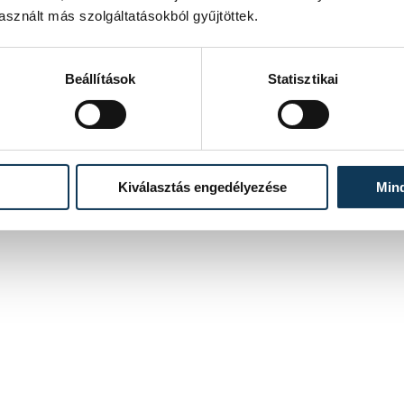
sznált más szolgáltatásokból gyűjtöttek.
gálata
Beállítások
Statisztikai
Kiválasztás engedélyezése
Min