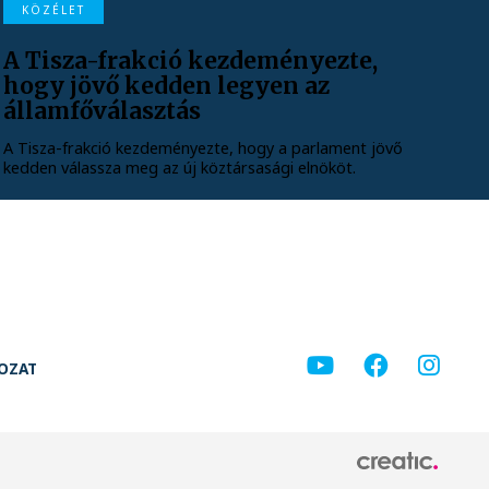
KÖZÉLET
A Tisza-frakció kezdeményezte,
hogy jövő kedden legyen az
államfőválasztás
A Tisza-frakció kezdeményezte, hogy a parlament jövő
kedden válassza meg az új köztársasági elnököt.
KOZAT