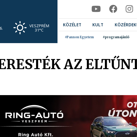
KÖZÉLET
KULT
KÖZÉRDEK
VESZPRÉM
6.
31°C
#Pannon Egyetem
#programajánló
ERESTÉK AZ ELTŰNT