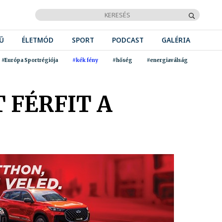
Ű
ÉLETMÓD
SPORT
PODCAST
GALÉRIA
#Európa Sportrégiója
#kék fény
#hőség
#energiaválság
 FÉRFIT A