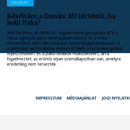
KÖZÉLET
Késéltánc a Dunán: Mi történik, ha
leáll Paks?
Mártha Imre, az MVM Zrt. egykori vezérigazgatója ATV-n
Rónai Egonnak adott interjújában vázolta fel a Paksi
Atomerőmű előtt álló példátlan technológiai kihívásokat. A
szakember, aki korábban éveken át felelt a hazai energetikai
fejlesztésekért és a paksi blokkok működéséért, arra
figyelmeztet: az erőmű olyan üzemállapotban van, amelyre
eredetileg nem tervezték.
IMPRESSZUM
MÉDIAAJÁNLAT
JOGI NYILAT