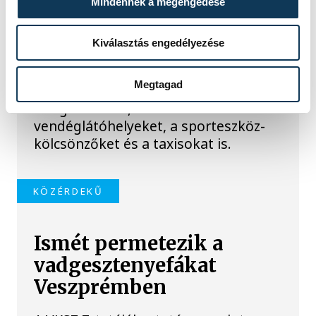
Mindennek a megengedése
A Nemzeti Adó- és Vámhivatal nyári
ellenőrzéssorozatában július
Kiválasztás engedélyezése
óta Somogy, Veszprém és Zala
vármegyében vizsgálják a
Megtagad
legforgalmasabb nyári
szolgáltatókat, köztük a
vendéglátóhelyeket, a sporteszköz-
kölcsönzőket és a taxisokat is.
KÖZÉRDEKŰ
Ismét permetezik a
vadgesztenyefákat
Veszprémben