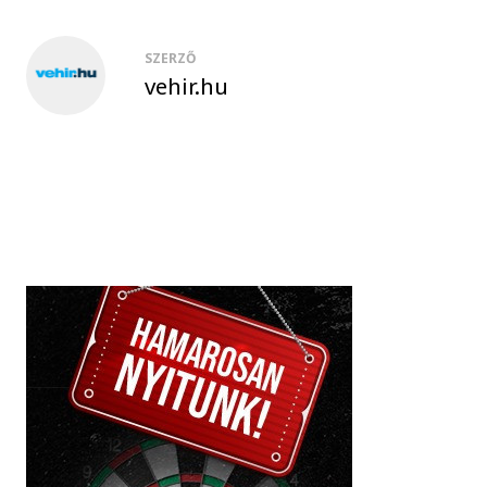
SZERZŐ
vehir.hu