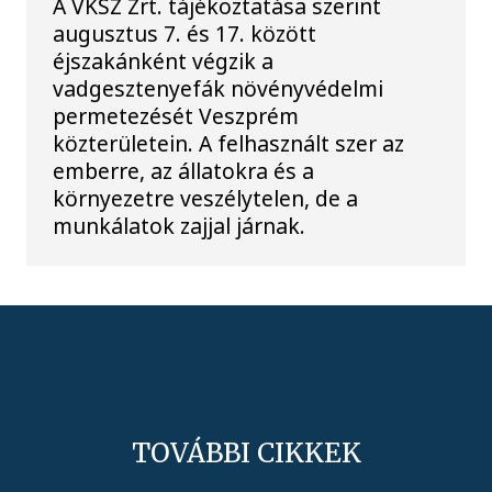
A VKSZ Zrt. tájékoztatása szerint
augusztus 7. és 17. között
éjszakánként végzik a
vadgesztenyefák növényvédelmi
permetezését Veszprém
közterületein. A felhasznált szer az
emberre, az állatokra és a
környezetre veszélytelen, de a
munkálatok zajjal járnak.
TOVÁBBI CIKKEK