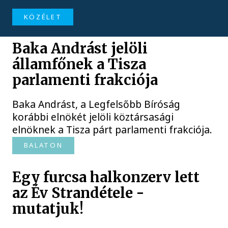
KÖZÉLET
Baka Andrást jelöli
államfőnek a Tisza
parlamenti frakciója
Baka Andrást, a Legfelsőbb Bíróság
korábbi elnökét jelöli köztársasági
elnöknek a Tisza párt parlamenti frakciója.
BALATON
Egy furcsa halkonzerv lett
az Év Strandétele -
mutatjuk!