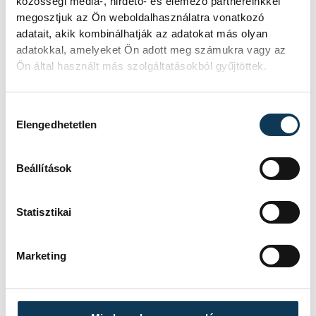
közösségi média-, hirdető- és elemező partnereinkkel
megosztjuk az Ön weboldalhasználatra vonatkozó
adatait, akik kombinálhatják az adatokat más olyan
TOVÁBBI CIKKEK
adatokkal, amelyeket Ön adott meg számukra vagy az
KÖZÉRDEKŰ
Ön által használt más szolgáltatásokból gyűjtöttek.
Ideiglenes
Hozzájárulás kiválasztása
Elengedhetetlen
forgalomkorlátozás a
Jókai utcában
Beállítások
KÖZÉRDEKŰ
Statisztikai
Rengeteg
Marketing
szabálytalanságot talált
a NAV a Balatonnál