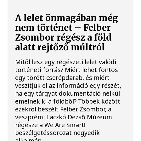
A lelet önmagában még
nem történet – Felber
Zsombor régész a föld
alatt rejtőző múltról
Mitől lesz egy régészeti lelet valódi
történeti forrás? Miért lehet fontos
egy törött cserépdarab, és miért
veszítjük el az információ egy részét,
ha egy tárgyat dokumentáció nélkül
emelnek ki a földből? Többek között
ezekről beszélt Felber Zsombor, a
veszprémi Laczkó Dezső Múzeum
régésze a We Are Smart!
beszélgetéssorozat negyedik
alkalmán.