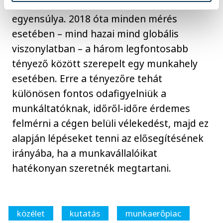
válaszadók, az a munka és magánélet
egyensúlya. 2018 óta minden mérés
esetében – mind hazai mind globális
viszonylatban – a három legfontosabb
tényező között szerepelt egy munkahely
esetében. Erre a tényezőre tehát
különösen fontos odafigyelniük a
munkáltatóknak, időről-időre érdemes
felmérni a cégen belüli vélekedést, majd ez
alapján lépéseket tenni az elősegítésének
irányába, ha a munkavállalóikat
hatékonyan szeretnék megtartani.
közélet
kutatás
munkaerőpiac