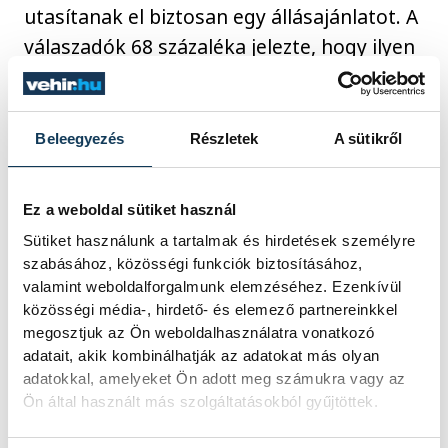
utasítanak el biztosan egy állásajánlatot. A
válaszadók 68 százaléka jelezte, hogy ilyen
faktor számára a negatív benyomás egy
állásinterjú során, 43 százalék esetében a
toborzási folyamat alatt szerzett rossz
Beleegyezés
Részletek
A sütikről
tapasztalat lehet döntő, a harmadik
leggyakrabban jelölt válasz pedig a cég
Ez a weboldal sütiket használ
káros környezeti vagy társadalmi hatása.
Sütiket használunk a tartalmak és hirdetések személyre
szabásához, közösségi funkciók biztosításához,
valamint weboldalforgalmunk elemzéséhez. Ezenkívül
„Ahogy a felmérés is rámutat, a kiválasztási
közösségi média-, hirdető- és elemező partnereinkkel
folyamat minősége meghatározó egy új
megosztjuk az Ön weboldalhasználatra vonatkozó
jelölt sikeres felvételekor. Gyakran hiába
adatait, akik kombinálhatják az adatokat más olyan
adatokkal, amelyeket Ön adott meg számukra vagy az
biztosít egy munkaadó megfelelő bérezést,
Ön által használt más szolgáltatásokból gyűjtöttek.
jó munkakörnyezetet vagy tesz lépéseket a
munka és magánélet egyensúlyának