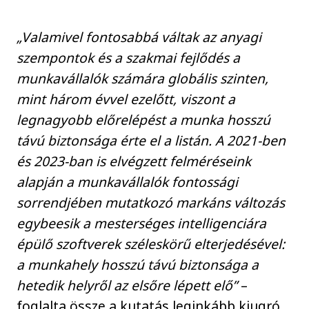
„Valamivel fontosabbá váltak az anyagi
szempontok és a szakmai fejlődés a
munkavállalók számára globális szinten,
mint három évvel ezelőtt, viszont a
legnagyobb előrelépést a munka hosszú
távú biztonsága érte el a listán. A 2021-ben
és 2023-ban is elvégzett felméréseink
alapján a munkavállalók fontossági
sorrendjében mutatkozó markáns változás
egybeesik a mesterséges intelligenciára
épülő szoftverek széleskörű elterjedésével:
a munkahely hosszú távú biztonsága a
hetedik helyről az elsőre lépett elő”
–
foglalta össze a kutatás leginkább kiugró