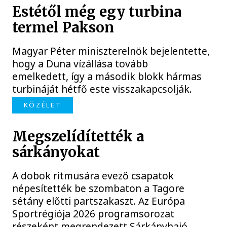
Estétől még egy turbina
termel Pakson
Magyar Péter miniszterelnök bejelentette,
hogy a Duna vízállása tovább
emelkedett, így a második blokk hármas
turbináját hétfő este visszakapcsolják.
KÖZÉLET
Megszelídítették a
sárkányokat
A dobok ritmusára evező csapatok
népesítették be szombaton a Tagore
sétány előtti partszakaszt. Az Európa
Sportrégiója 2026 programsorozat
részeként megrendezett Sárkányhajó