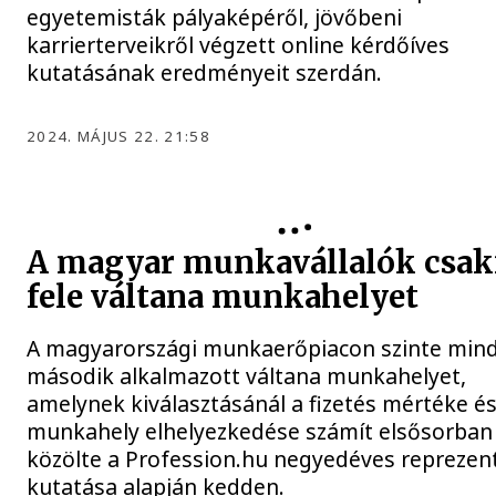
egyetemisták pályaképéről, jövőbeni
karrierterveikről végzett online kérdőíves
kutatásának eredményeit szerdán.
2024. MÁJUS 22. 21:58
A magyar munkavállalók csa
fele váltana munkahelyet
A magyarországi munkaerőpiacon szinte min
második alkalmazott váltana munkahelyet,
amelynek kiválasztásánál a fizetés mértéke és
munkahely elhelyezkedése számít elsősorban 
közölte a Profession.hu negyedéves reprezent
kutatása alapján kedden.