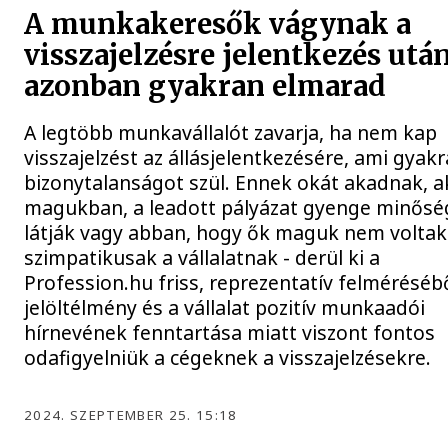
A munkakeresők vágynak a
visszajelzésre jelentkezés után
azonban gyakran elmarad
A legtöbb munkavállalót zavarja, ha nem kap
visszajelzést az állásjelentkezésére, ami gyak
bizonytalanságot szül. Ennek okát akadnak, a
magukban, a leadott pályázat gyenge minős
látják vagy abban, hogy ők maguk nem voltak
szimpatikusak a vállalatnak - derül ki a
Profession.hu friss, reprezentatív felmérésébő
jelöltélmény és a vállalat pozitív munkaadói
hírnevének fenntartása miatt viszont fontos
odafigyelniük a cégeknek a visszajelzésekre.
2024. SZEPTEMBER 25. 15:18