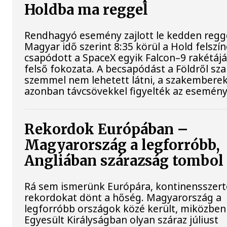
Holdba ma reggel
Rendhagyó esemény zajlott le kedden regge
Magyar idő szerint 8:35 körül a Hold felszí
csapódott a SpaceX egyik Falcon–9 rakétáj
felső fokozata. A becsapódást a Földről sz
szemmel nem lehetett látni, a szakembere
azonban távcsövekkel figyelték az esemény
Rekordok Európában –
Magyarország a legforróbb,
Angliában szárazság tombol
Rá sem ismerünk Európára, kontinensszert
rekordokat dönt a hőség. Magyarország a
legforróbb országok közé került, miközben
Egyesült Királyságban olyan száraz júliust