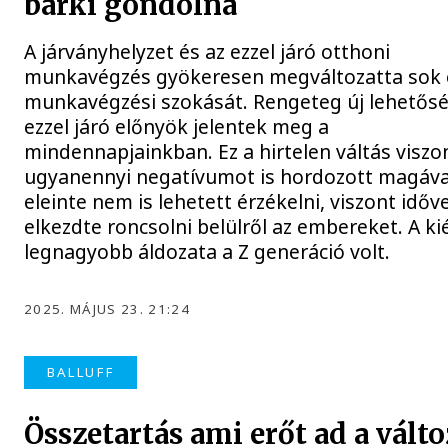
bárki gondolná
A járványhelyzet és az ezzel járó otthoni
munkavégzés gyökeresen megváltozatta sok
munkavégzési szokását. Rengeteg új lehetősé
ezzel járó előnyök jelentek meg a
mindennapjainkban. Ez a hirtelen váltás viszo
ugyanennyi negatívumot is hordozott magáva
eleinte nem is lehetett érzékelni, viszont időve
elkezdte roncsolni belülről az embereket. A k
legnagyobb áldozata a Z generáció volt.
2025. MÁJUS 23. 21:24
BALLUFF
Összetartás ami erőt ad a vált