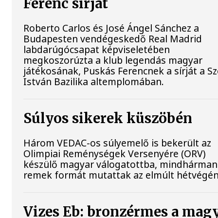
Ferenc sírját
Roberto Carlos és José Ángel Sánchez a
Budapesten vendégeskedő Real Madrid
labdarúgócsapat képviseletében
megkoszorúzta a klub legendás magyar
játékosának, Puskás Ferencnek a sírját a S
István Bazilika altemplomában.
Súlyos sikerek küszöbén
Három VEDAC-os súlyemelő is bekerült az
Olimpiai Reménységek Versenyére (ORV)
készülő magyar válogatottba, mindhárman
remek formát mutattak az elmúlt hétvégén
Vizes Eb: bronzérmes a mag