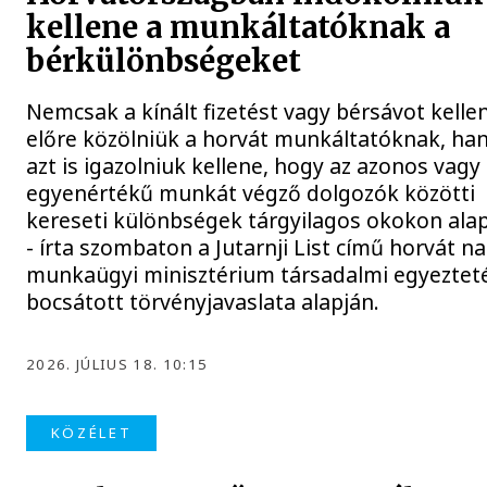
kellene a munkáltatóknak a
bérkülönbségeket
Nemcsak a kínált fizetést vagy bérsávot kelle
előre közölniük a horvát munkáltatóknak, h
azt is igazolniuk kellene, hogy az azonos vagy
egyenértékű munkát végző dolgozók közötti
kereseti különbségek tárgyilagos okokon ala
- írta szombaton a Jutarnji List című horvát na
munkaügyi minisztérium társadalmi egyeztet
bocsátott törvényjavaslata alapján.
2026. JÚLIUS 18. 10:15
KÖZÉLET