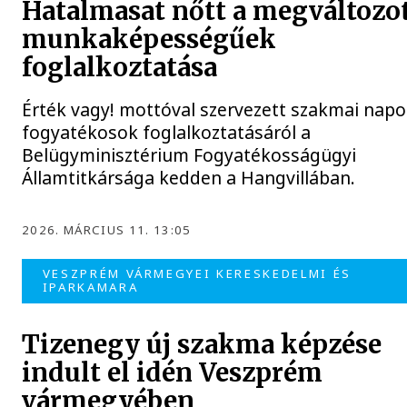
Hatalmasat nőtt a megváltozo
munkaképességűek
foglalkoztatása
Érték vagy! mottóval szervezett szakmai napo
fogyatékosok foglalkoztatásáról a
Belügyminisztérium Fogyatékosságügyi
Államtitkársága kedden a Hangvillában.
2026. MÁRCIUS 11. 13:05
VESZPRÉM VÁRMEGYEI KERESKEDELMI ÉS
IPARKAMARA
Tizenegy új szakma képzése
indult el idén Veszprém
vármegyében