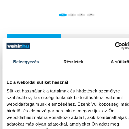
1
2
KÖZÉLET
Beleegyezés
Részletek
A sütikrő
Baka Andrást jelöli államfő
a Tisza parlamenti frakciója
Ez a weboldal sütiket használ
Sütiket használunk a tartalmak és hirdetések személyre
Baka Andrást, a Legfelsőbb Bíróság korább
szabásához, közösségi funkciók biztosításához, valamint
elnökét jelöli köztársasági elnöknek a Tisza
weboldalforgalmunk elemzéséhez. Ezenkívül közösségi méd
párt parlamenti frakciója.
hirdető- és elemező partnereinkkel megosztjuk az Ön
weboldalhasználatra vonatkozó adatait, akik kombinálhatják
adatokat más olyan adatokkal, amelyeket Ön adott meg