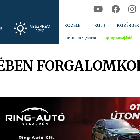
KÖZÉLET
KULT
KÖZÉRDEK
VESZPRÉM
6.
32°C
#Pannon Egyetem
#programajánló
LÉBEN FORGALOMKO
.