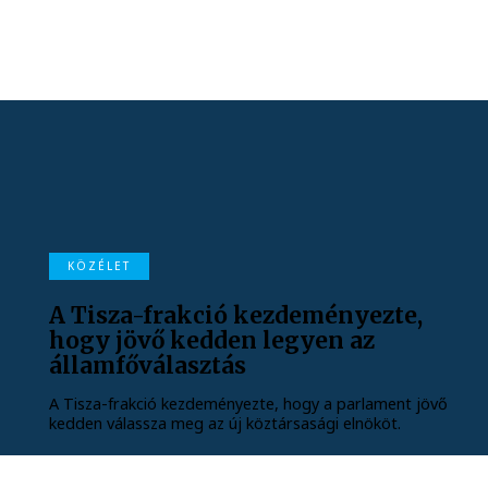
KÖZÉLET
A Tisza-frakció kezdeményezte,
hogy jövő kedden legyen az
államfőválasztás
A Tisza-frakció kezdeményezte, hogy a parlament jövő
kedden válassza meg az új köztársasági elnököt.