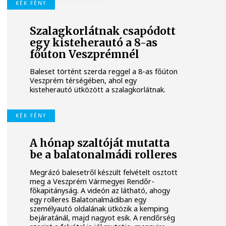
KÉK FÉNY
Szalagkorlátnak csapódott
egy kisteherautó a 8-as
főúton Veszprémnél
Baleset történt szerda reggel a 8-as főúton
Veszprém térségében, ahol egy
kisteherautó ütközött a szalagkorlátnak.
KÉK FÉNY
A hónap szaltóját mutatta
be a balatonalmádi rolleres
Megrázó balesetről készült felvételt osztott
meg a Veszprém Vármegyei Rendőr-
főkapitányság. A videón az látható, ahogy
egy rolleres Balatonalmádiban egy
személyautó oldalának ütközik a kemping
bejáratánál, majd nagyot esik. A rendőrség