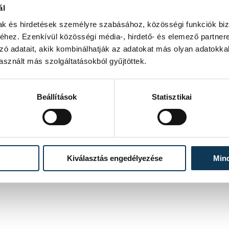
ál
mak és hirdetések személyre szabásához, közösségi funkciók biz
hez. Ezenkívül közösségi média-, hirdető- és elemező partner
zó adatait, akik kombinálhatják az adatokat más olyan adatokka
sznált más szolgáltatásokból gyűjtöttek.
Beállítások
Statisztikai
Kiválasztás engedélyezése
Min