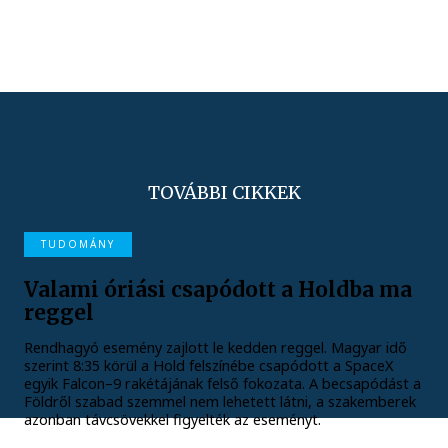
TOVÁBBI CIKKEK
TUDOMÁNY
Valami óriási csapódott a Holdba ma
reggel
Rendhagyó esemény zajlott le kedden reggel. Magyar idő
szerint 8:35 körül a Hold felszínébe csapódott a SpaceX
egyik Falcon–9 rakétájának felső fokozata. A becsapódást a
Földről szabad szemmel nem lehetett látni, a szakemberek
azonban távcsövekkel figyelték az eseményt.