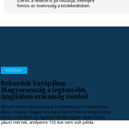
szerint a felvétel is jól mutatja, mennyire
fontos az óvatosság a közlekedésben.
KÖZÉLET
Rekordok Európában –
Magyarország a legforróbb,
Angliában szárazság tombol
Rá sem ismerünk Európára, kontinensszerte rekordokat
dönt a hőség. Magyarország a legforróbb országok közé
került, miközben az Egyesült Királyságban olyan száraz
júliust mértek, amilyenre 155 éve nem volt példa.