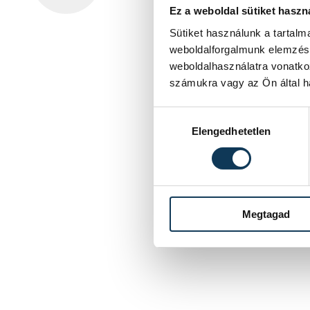
Ez a weboldal sütiket haszn
Sütiket használunk a tartal
weboldalforgalmunk elemzésé
weboldalhasználatra vonatko
számukra vagy az Ön által ha
Hozzájárulás kiválasztása
Elengedhetetlen
Megtagad