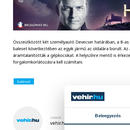
Összeütközött két személyautó Devecser határában, a 8-as f
baleset következtében az egyik jármű az oldalára borult. Az 
áramtalanították a gépkocsikat. A helyszínre mentő is érkeze
forgalomkorlátozásra kell számítani.
baleset
Beleegyezés
SZERZŐ
vehir.hu