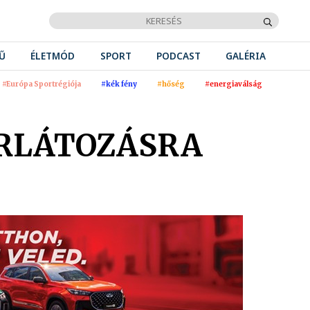
Ű
ÉLETMÓD
SPORT
PODCAST
GALÉRIA
#Európa Sportrégiója
#kék fény
#hőség
#energiaválság
RLÁTOZÁSRA