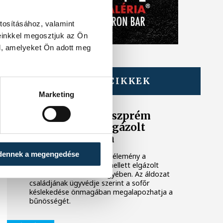
tosításához, valamint
einkkel megosztjuk az Ön
l, amelyeket Ön adott meg
TOVÁBBI CIKKEK
KÉK FÉNY
Marketing
Új fordulat a Veszprém
mellett halálra gázolt
rendőr ügyében
dennek a megengedése
Elkészült a műszaki szakvélemény a
márciusban, Veszprém mellett elgázolt
Zalavári Bálint rendőr ügyében. Az áldozat
családjának ügyvédje szerint a sofőr
késlekedése önmagában megalapozhatja a
bűnösségét.