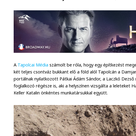
A
Tapolcai Média
számolt be róla, hogy egy építkezést mege
két teljes csontváz bukkant elő a föld alól Tapolcán a Damjan
portálnak nyilatkozott Pátkai Ádám Sándor, a Laczkó Dezs
foglalkozó régésze is, aki a helyszínen vizsgálta a leleteke
Keller Katalin önkéntes munkatársukkal együtt.