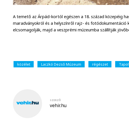
A temető az Árpád-kortól egészen a 18. század közepéig ha
maradványokról és a helyszínről rajz- és fotódokumentáció k
elcsomagolják, majd a veszprémi múzeumba szállítják jövőbel
közélet
Laczkó Dezső Múzeum
régészet
Tapol
SZERZŐ
vehir.hu