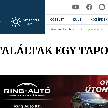
KÖZÉLET
KULT
KÖZÉRDEK
VESZPRÉM
6.
32°C
#Pannon Egyetem
#programajánló
ALÁLTAK EGY TAPO