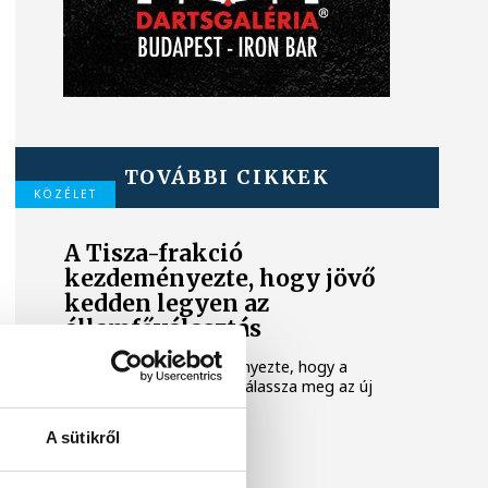
TOVÁBBI CIKKEK
KÖZÉLET
A Tisza-frakció
kezdeményezte, hogy jövő
kedden legyen az
államfőválasztás
A Tisza-frakció kezdeményezte, hogy a
parlament jövő kedden válassza meg az új
köztársasági elnököt.
A sütikről
TUDOMÁNY