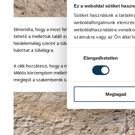
Ez a weboldal sütiket haszn
Sütiket használunk a tartal
weboldalforgalmunk elemzésé
Elmondta, hogy a most feltárt, vélhetően férfi emberi mara
weboldalhasználatra vonatko
tehető a mellettük talált ezüst és ezüstözött pénzérmék alap
számukra vagy az Ön által ha
hiedelemvilág szerint a túlvilág révészének jártak, akinek fize
halottat a túlvilágra.
Hozzájárulás kiválasztása
Elengedhetetlen
A cikk hozzáteszi, hogy a most feltárt csontok Tapolca elpu
Miklós körtemplom melletti hajdani temető területén kerülte
meglepő a szakemberek számára.
Megtagad