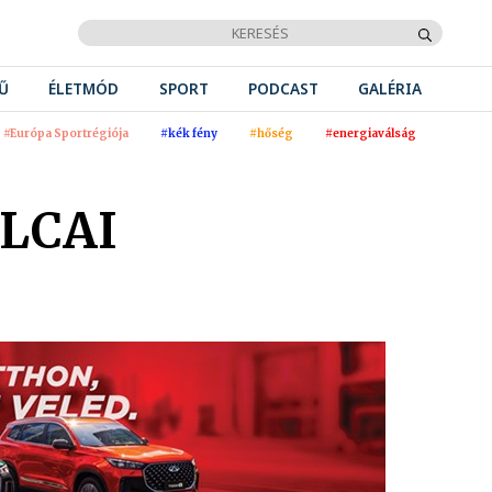
Ű
ÉLETMÓD
SPORT
PODCAST
GALÉRIA
#Európa Sportrégiója
#kék fény
#hőség
#energiaválság
LCAI