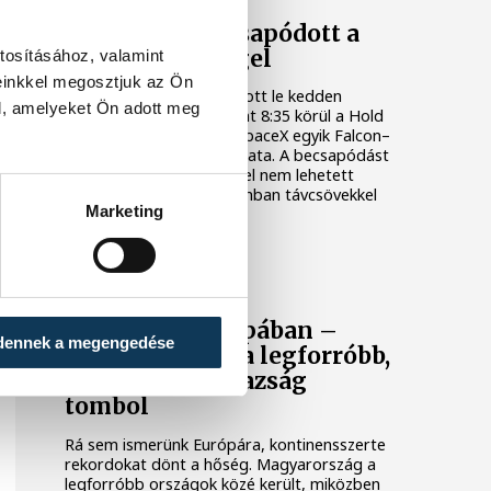
Valami óriási csapódott a
Holdba ma reggel
tosításához, valamint
einkkel megosztjuk az Ön
Rendhagyó esemény zajlott le kedden
l, amelyeket Ön adott meg
reggel. Magyar idő szerint 8:35 körül a Hold
felszínébe csapódott a SpaceX egyik Falcon–
9 rakétájának felső fokozata. A becsapódást
a Földről szabad szemmel nem lehetett
látni, a szakemberek azonban távcsövekkel
Marketing
figyelték az eseményt.
KÖZÉLET
Rekordok Európában –
dennek a megengedése
Magyarország a legforróbb,
Angliában szárazság
tombol
Rá sem ismerünk Európára, kontinensszerte
rekordokat dönt a hőség. Magyarország a
legforróbb országok közé került, miközben