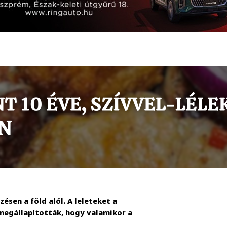
ésen a föld alól. A leleteket a
megállapították, hogy valamikor a