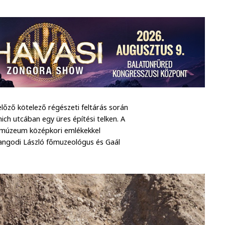
lőző kötelező régészeti feltárás során
ich utcában egy üres építési telken. A
ő múzeum középkori emlékekkel
t Hangodi László főmuzeológus és Gaál