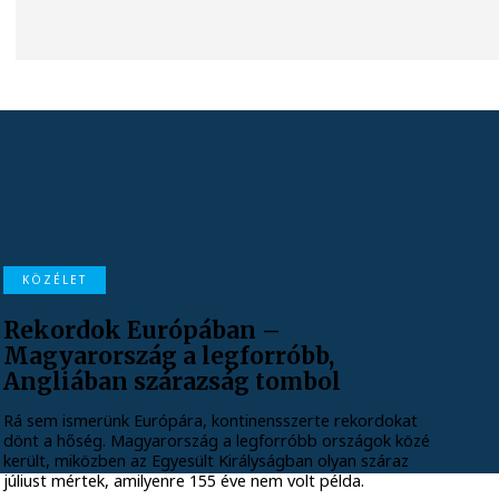
KÖZÉLET
Rekordok Európában –
Magyarország a legforróbb,
Angliában szárazság tombol
Rá sem ismerünk Európára, kontinensszerte rekordokat
dönt a hőség. Magyarország a legforróbb országok közé
került, miközben az Egyesült Királyságban olyan száraz
júliust mértek, amilyenre 155 éve nem volt példa.