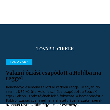
TOVÁBBI CIKKEK
TUDOMÁNY
Valami óriási csapódott a Holdba ma
reggel
Rendhagyó esemény zajlott le kedden reggel. Magyar idő
szerint 8:35 körül a Hold felszínébe csapódott a SpaceX
egyik Falcon–9 rakétájának felső fokozata. A becsapódást a
Földről szabad szemmel nem lehetett látni, a szakemberek
azonban távcsövekkel figyelték az eseményt.