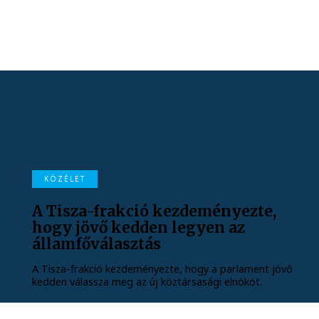
KÖZÉLET
A Tisza-frakció kezdeményezte,
hogy jövő kedden legyen az
államfőválasztás
A Tisza-frakció kezdeményezte, hogy a parlament jövő
kedden válassza meg az új köztársasági elnököt.