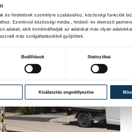
ál
mak és hirdetések személyre szabásához, közösségi funkciók biz
hez. Ezenkívül közösségi média-, hirdető- és elemező partner
dványok kora a 15. és 16. századokra
zó adatait, akik kombinálhatják az adatokat más olyan adatokka
ján, mivel ezek a pénzek a korabeli
sznált más szolgáltatásokból gyűjtöttek.
tni kellett azért, hogy átsegítse a
Beállítások
Statisztikai
sztult középkori temploma, a Szent
k elő, felbukkanásuk tehát nem volt
Kiválasztás engedélyezése
Min