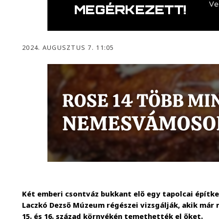
2024. AUGUSZTUS 7. 11:05
Két emberi csontváz bukkant elő egy tapolcai építkez
Laczkó Dezső Múzeum régészei vizsgálják, akik már 
15. és 16. század környékén temethették el őket.