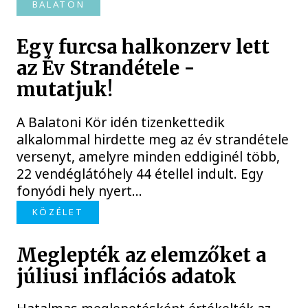
BALATON
Egy furcsa halkonzerv lett
az Év Strandétele -
mutatjuk!
A Balatoni Kör idén tizenkettedik
alkalommal hirdette meg az év strandétele
versenyt, amelyre minden eddiginél több,
22 vendéglátóhely 44 étellel indult. Egy
fonyódi hely nyert...
KÖZÉLET
Meglepték az elemzőket a
júliusi inflációs adatok