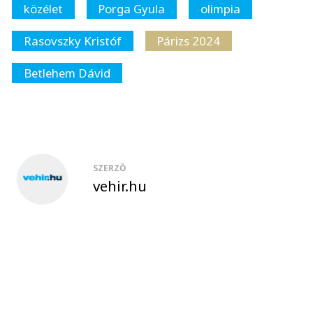
közélet
Porga Gyula
olimpia
Rasovszky Kristóf
Párizs 2024
Betlehem Dávid
SZERZŐ
vehir.hu