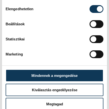
Hozzájárulás kiválasztása
Elengedhetetlen
Beállítások
Statisztikai
Marketing
TOVÁBBI CIKKEK
KÖZÉLET
Mindennek a megengedése
Baka Andrást jelöli
Kiválasztás engedélyezése
államfőnek a Tisza
parlamenti frakciója
Megtagad