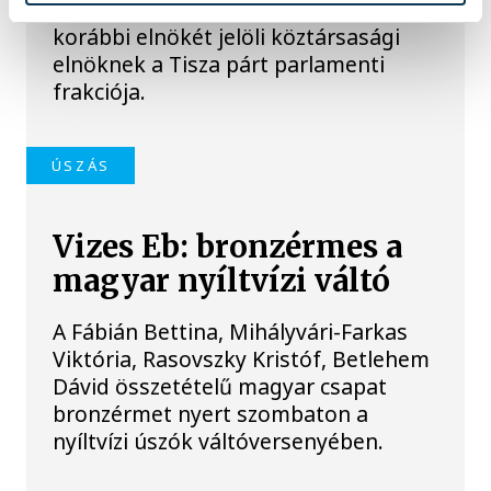
Baka Andrást, a Legfelsőbb Bíróság
korábbi elnökét jelöli köztársasági
elnöknek a Tisza párt parlamenti
frakciója.
ÚSZÁS
Vizes Eb: bronzérmes a
magyar nyíltvízi váltó
A Fábián Bettina, Mihályvári-Farkas
Viktória, Rasovszky Kristóf, Betlehem
Dávid összetételű magyar csapat
bronzérmet nyert szombaton a
nyíltvízi úszók váltóversenyében.