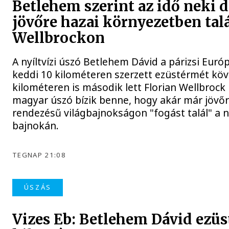
Betlehem szerint az idő neki 
jövőre hazai környezetben tal
Wellbrockon
A nyíltvízi úszó Betlehem Dávid a párizsi Eur
keddi 10 kilométeren szerzett ezüstérmét köv
kilométeren is második lett Florian Wellbrock
magyar úszó bízik benne, hogy akár már jövőr
rendezésű világbajnokságon "fogást talál" a 
bajnokán.
TEGNAP 21:08
ÚSZÁS
Vizes Eb: Betlehem Dávid ezüs