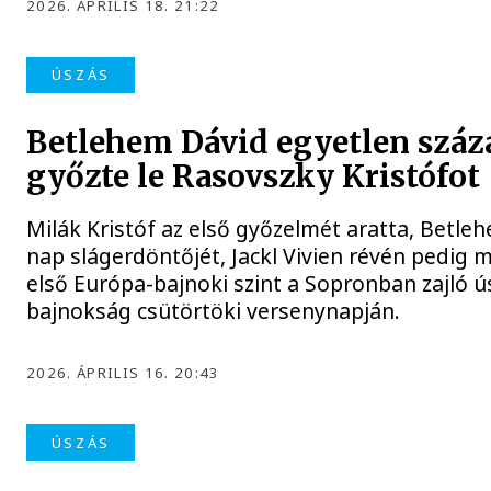
2026. ÁPRILIS 18. 21:22
ÚSZÁS
Betlehem Dávid egyetlen száz
győzte le Rasovszky Kristófot
Milák Kristóf az első győzelmét aratta, Betle
nap slágerdöntőjét, Jackl Vivien révén pedig 
első Európa-bajnoki szint a Sopronban zajló 
bajnokság csütörtöki versenynapján.
2026. ÁPRILIS 16. 20:43
ÚSZÁS