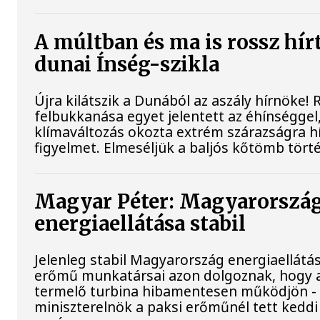
A múltban és ma is rossz hír
dunai Ínség-szikla
Újra kilátszik a Dunából az aszály hírnöke!
felbukkanása egyet jelentett az éhínséggel
klímaváltozás okozta extrém szárazságra hív
figyelmet. Elmeséljük a baljós kőtömb tört
Magyar Péter: Magyarorszá
energiaellátása stabil
Jelenleg stabil Magyarország energiaellátás
erőmű munkatársai azon dolgoznak, hogy 
termelő turbina hibamentesen működjön - 
miniszterelnök a paksi erőműnél tett keddi