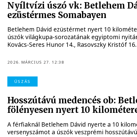
Nyíltvízi úszó vk: Betlehem D
ezüstérmes Somabayen
Betlehem Dávid ezüstérmet nyert 10 kilométere
úszók világkupa-sorozatának egyiptomi nyit
Kovács-Seres Hunor 14., Rasovszky Kristóf 16. 
2026. MÁRCIUS 27. 12:38
ÚSZÁS
Hosszútávú medencés ob: Bet
fölényesen nyert 10 kilométer
A férfiaknál Betlehem Dávid nyerte a 10 kilom
versenyszámot a úszók veszprémi hosszútáv