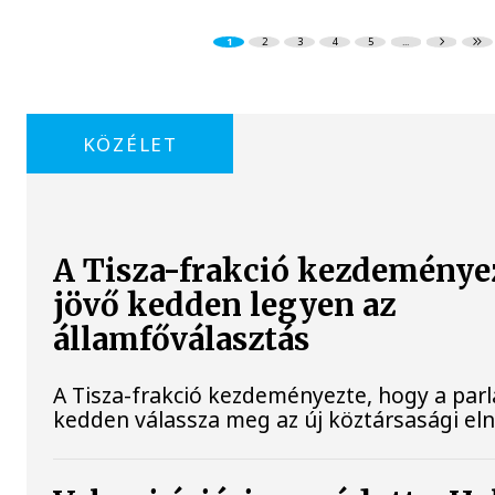
1
2
3
4
5
...
KÖZÉLET
A Tisza-frakció kezdeménye
jövő kedden legyen az
államfőválasztás
A Tisza-frakció kezdeményezte, hogy a par
kedden válassza meg az új köztársasági el