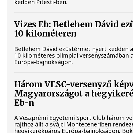
kedden Pitesti-ben.
Vizes Eb: Betlehem Dávid ez
10 kilométeren
Betlehem Dávid ezüstérmet nyert kedden a 
10 kilométeres olimpiai versenyszámában a
Európa-bajnokságon.
Három VESC-versenyző képv
Magyarországot a hegyiker
Eb-n
A Veszprémi Egyetemi Sport Club három ver
rajthoz állt a svájci Monteceneriben rendez
hegyikerékpáros Európa-bajnokságon. Bokr