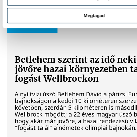
Megtagad
SPORT
Betlehem szerint az idő neki
jövőre hazai környezetben t
fogást Wellbrockon
A nyíltvízi úszó Betlehem Dávid a párizsi Eu
bajnokságon a keddi 10 kilométeren szerze
követően, szerdán 5 kilométeren is második
Wellbrock mögött; a 22 éves magyar úszó b
hogy akár már jövőre, a hazai rendezésű v
"fogást talál" a németek olimpiai bajnokán.