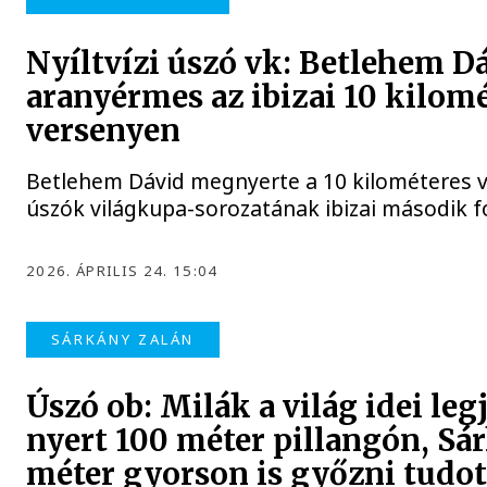
Nyíltvízi úszó vk: Betlehem D
aranyérmes az ibizai 10 kilom
versenyen
Betlehem Dávid megnyerte a 10 kilométeres ve
úszók világkupa-sorozatának ibizai második f
2026. ÁPRILIS 24. 15:04
SÁRKÁNY ZALÁN
Úszó ob: Milák a világ idei leg
nyert 100 méter pillangón, Sá
méter gyorson is győzni tudot