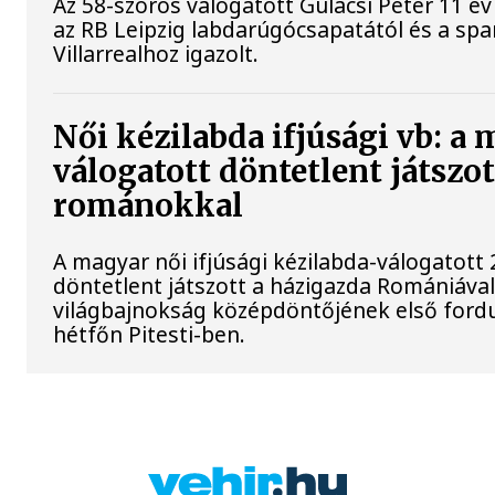
Az 58-szoros válogatott Gulácsi Péter 11 év
az RB Leipzig labdarúgócsapatától és a spa
Villarrealhoz igazolt.
Női kézilabda ifjúsági vb: a
válogatott döntetlent játszot
románokkal
A magyar női ifjúsági kézilabda-válogatott 
döntetlent játszott a házigazda Romániával
világbajnokság középdöntőjének első ford
hétfőn Pitesti-ben.