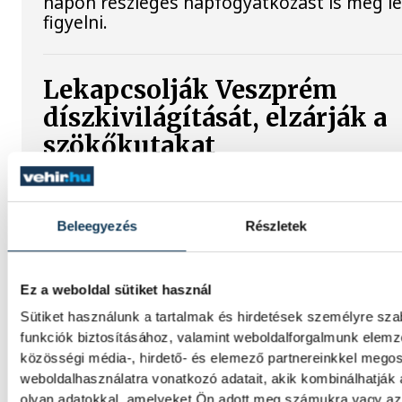
napon részleges napfogyatkozást is meg l
figyelni.
Lekapcsolják Veszprém
díszkivilágítását, elzárják a
szökőkutakat
A kormány energiatakarékossági felhívásá
Veszprém városa és Veszprémi Főegyházme
lekapcsolta a veszprémi épületek és nevez
Beleegyezés
Részletek
díszkivilágítását.
Ez a weboldal sütiket használ
Mi történik a balatonalmádi
Sütiket használunk a tartalmak és hirdetések személyre sz
funkciók biztosításához, valamint weboldalforgalmunk elem
teniszpályák körül? Bérleti v
közösségi média-, hirdető- és elemező partnereinkkel mego
megszakadt egyeztetések és
weboldalhasználatra vonatkozó adatait, akik kombinálhatják
tisztázatlan jogi eljárás
olyan adatokkal, amelyeket Ön adott meg számukra vagy az 