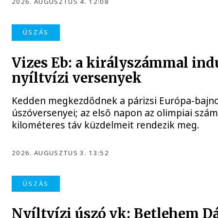
2026. AUGUSZTUS 4. 12:08
ÚSZÁS
Vizes Eb: a királyszámmal ind
nyíltvízi versenyek
Kedden megkezdődnek a párizsi Európa-bajnok
úszóversenyei; az első napon az olimpiai szám
kilométeres táv küzdelmeit rendezik meg.
2026. AUGUSZTUS 3. 13:52
ÚSZÁS
Nyíltvízi úszó vk: Betlehem D