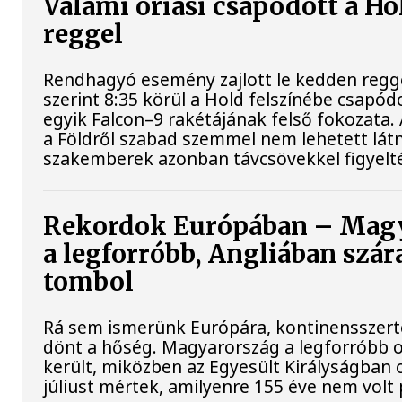
Valami óriási csapódott a H
reggel
Rendhagyó esemény zajlott le kedden regg
szerint 8:35 körül a Hold felszínébe csapód
egyik Falcon–9 rakétájának felső fokozata.
a Földről szabad szemmel nem lehetett látn
szakemberek azonban távcsövekkel figyelt
Rekordok Európában – Mag
a legforróbb, Angliában szár
tombol
Rá sem ismerünk Európára, kontinensszert
dönt a hőség. Magyarország a legforróbb 
került, miközben az Egyesült Királyságban 
júliust mértek, amilyenre 155 éve nem volt