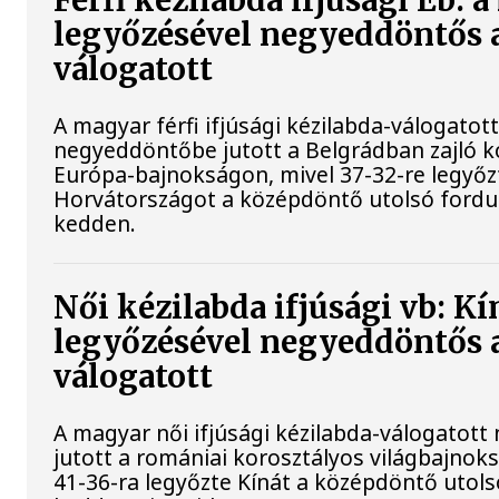
Férfi kézilabda ifjúsági Eb: 
legyőzésével negyeddöntős 
válogatott
A magyar férfi ifjúsági kézilabda-válogatot
negyeddöntőbe jutott a Belgrádban zajló k
Európa-bajnokságon, mivel 37-32-re legyőz
Horvátországot a középdöntő utolsó fordu
kedden.
Női kézilabda ifjúsági vb: Kí
legyőzésével negyeddöntős 
válogatott
A magyar női ifjúsági kézilabda-válogatot
jutott a romániai korosztályos világbajnok
41-36-ra legyőzte Kínát a középdöntő utols