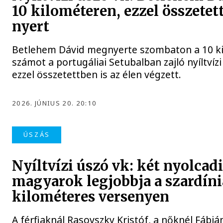
10 kilométeren, ezzel összetet
nyert
Betlehem Dávid megnyerte szombaton a 10 k
számot a portugáliai Setubalban zajló nyíltvíz
ezzel összetettben is az élen végzett.
2026. JÚNIUS 20. 20:10
ÚSZÁS
Nyíltvízi úszó vk: két nyolcadi
magyarok legjobbja a szardíni
kilométeres versenyen
A férfiaknál Rasovszky Kristóf, a nőknél Fábiá