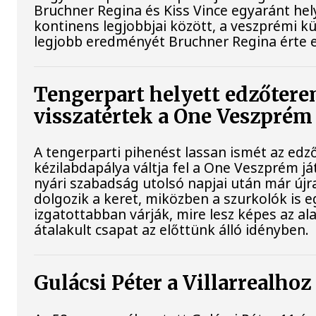
Bruchner Regina és Kiss Vince egyaránt hely
kontinens legjobbjai között, a veszprémi k
legjobb eredményét Bruchner Regina érte e
Tengerpart helyett edzőtere
visszatértek a One Veszprém 
A tengerparti pihenést lassan ismét az edz
kézilabdapálya váltja fel a One Veszprém já
nyári szabadság utolsó napjai után már újr
dolgozik a keret, miközben a szurkolók is e
izgatottabban várják, mire lesz képes az a
átalakult csapat az előttünk álló idényben.
Gulácsi Péter a Villarrealhoz