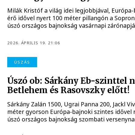
Milák Kristóf a világ idei legjobbjával, Európa-
érő idővel nyert 100 méter pillangón a Sopro
úszó országos bajnokság vasárnapi zárónapjá
2026. ÁPRILIS 19. 21:06
ÚSZÁS
Úszó ob: Sárkány Eb-szinttel n
Betlehem és Rasovszky előtt!
Sárkány Zalán 1500, Ugrai Panna 200, Jackl Vi
méter gyorson Európa-bajnoki szintes idővel 
úszó országos bajnokság szombati versenyna