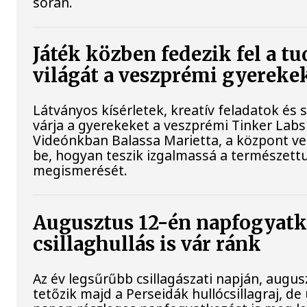
során.
Játék közben fedezik fel a 
világát a veszprémi gyereke
Látványos kísérletek, kreatív feladatok és
várja a gyerekeket a veszprémi Tinker Lab
Videónkban Balassa Marietta, a központ ve
be, hogyan teszik izgalmassá a természe
megismerését.
Augusztus 12-én napfogyatk
csillaghullás is vár ránk
Az év legsűrűbb csillagászati napján, augusz
tetőzik majd a Perseidák hullócsillagraj, d