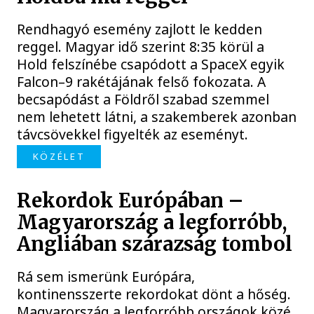
Rendhagyó esemény zajlott le kedden
reggel. Magyar idő szerint 8:35 körül a
Hold felszínébe csapódott a SpaceX egyik
Falcon–9 rakétájának felső fokozata. A
becsapódást a Földről szabad szemmel
nem lehetett látni, a szakemberek azonban
távcsövekkel figyelték az eseményt.
KÖZÉLET
Rekordok Európában –
Magyarország a legforróbb,
Angliában szárazság tombol
Rá sem ismerünk Európára,
kontinensszerte rekordokat dönt a hőség.
Magyarország a legforróbb országok közé