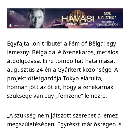
Egyfajta „ön-tribute” a Fém of Bëlga: egy
lemeznyi Bëlga dal élőzenekaros, metálos
átdolgozása. Erre tombolhat hatalmasat
augusztus 24-én a Gyárkert közönsége. A
projekt ötletgazdája Tokyo elárulta,
honnan jött az ötlet, hogy a zenekarnak
szüksége van egy „fémzene” lemezre.
„A szükség nem játszott szerepet a lemez
megszületésében. Egyrészt már ősrégen is