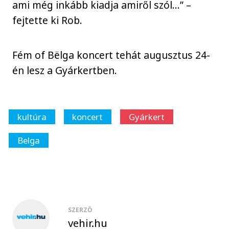
ami még inkább kiadja amiről szól…” –
fejtette ki Rob.
Fém of Bëlga koncert tehát augusztus 24-
én lesz a Gyárkertben.
kultúra
koncert
Gyárkert
Belga
SZERZŐ
vehir.hu