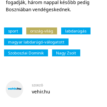
fogadják, három nappal később pedig
Boszniában vendégeskednek.
sport
ország-világ
labdarúgás
magyar labdarúgó-válogatott
Szoboszlai Dominik
Nagy Zsolt
SZERZŐ
vehir.hu