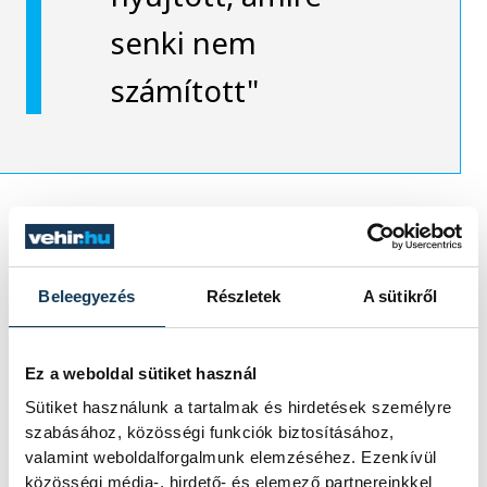
senki nem
számított"
- jelentette ki Szoboszlai a kecskeméti
futballistáról.
Beleegyezés
Részletek
A sütikről
Nagy Zsolt,
a Puskás Akadémia szélsője
Ez a weboldal sütiket használ
elmondta, bosszantja, hogy két lövése
Sütiket használunk a tartalmak és hirdetések személyre
közül egyikből sem lett gól, mert ha
szabásához, közösségi funkciók biztosításához,
legalább az egyik a hálóban köt ki, akkor a
valamint weboldalforgalmunk elemzéséhez. Ezenkívül
közösségi média-, hirdető- és elemező partnereinkkel