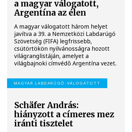
a magyar válogatott,
Argentína az élen
A magyar válogatott három helyet
javítva a 39. a Nemzetközi Labdarúgó
Szövetség (FIFA) legfrissebb,
csütörtökön nyilvánosságra hozott
világranglistáján, amelyet a
világbajnoki címvédő Argentína vezet.
MAGYAR LABDARÚGÓ-VÁLOGATOTT
Schäfer András:
hiányzott a címeres mez
iránti tisztelet