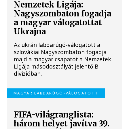
Nemzetek Ligája:
Nagyszombaton fogadja
a magyar válogatottat
Ukrajna
Az ukrán labdarúgó-válogatott a
szlovákiai Nagyszombaton fogadja
majd a magyar csapatot a Nemzetek
Ligája másodosztályát jelentő B
divízióban.
MAGYAR LABDARÚGÓ-VÁLOGATOTT
FIFA-világranglista:
három helyet javítva 39.