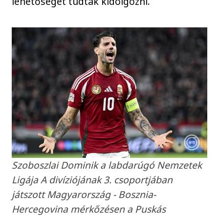
lehetőséget tudtak kidolgozni.
Szoboszlai Dominik a labdarúgó Nemzetek
Ligája A divíziójának 3. csoportjában
játszott Magyarország - Bosznia-
Hercegovina mérkőzésen a Puskás