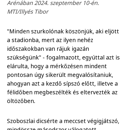
Arénában 2024. szeptember 10-én.
MTI/Illyés Tibor
"Minden szurkolónak köszönjük, aki eljött
a stadionba, mert az ilyen nehéz
időszakokban van rájuk igazán
szükségünk" - fogalmazott, egyúttal azt is
elárulta, hogy a mérkőzésen mindent
pontosan úgy sikerült megvalósítaniuk,
ahogyan azt a kezdő sípszó előtt, illetve a
félidőben megbeszélték és eltervezték az
öltözőben.
Szoboszlai dicsérte a meccset végigjátszó,
mindössze másodszor válogatott