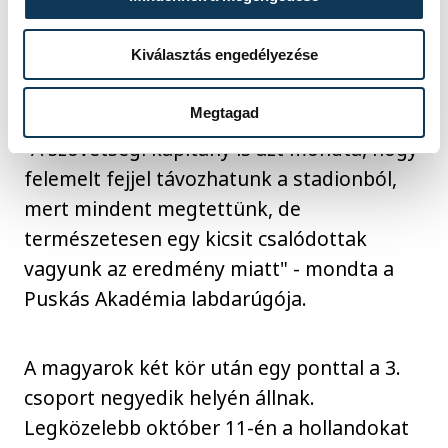
mérkőzésen elkövetett hibákat, amelyeken
próbáltak javítani, érzése szerint ez
Kiválasztás engedélyezése
sikerült is.
Megtagad
"A szövetségi kapitány is azt mondta, hogy
felemelt fejjel távozhatunk a stadionból,
mert mindent megtettünk, de
természetesen egy kicsit csalódottak
vagyunk az eredmény miatt" - mondta a
Puskás Akadémia labdarúgója.
A magyarok két kör után egy ponttal a 3.
csoport negyedik helyén állnak.
Legközelebb október 11-én a hollandokat