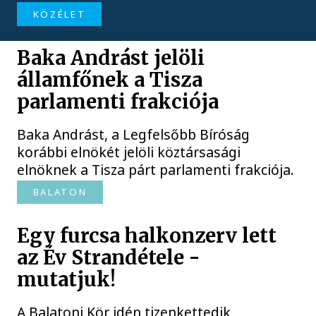
KÖZÉLET
Baka Andrást jelöli
államfőnek a Tisza
parlamenti frakciója
Baka Andrást, a Legfelsőbb Bíróság
korábbi elnökét jelöli köztársasági
elnöknek a Tisza párt parlamenti frakciója.
BALATON
Egy furcsa halkonzerv lett
az Év Strandétele -
mutatjuk!
A Balatoni Kör idén tizenkettedik