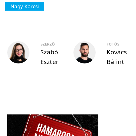
Nagy Karcsi
SZERZŐ
FOTÓS
Szabó
Kovács
Eszter
Bálint