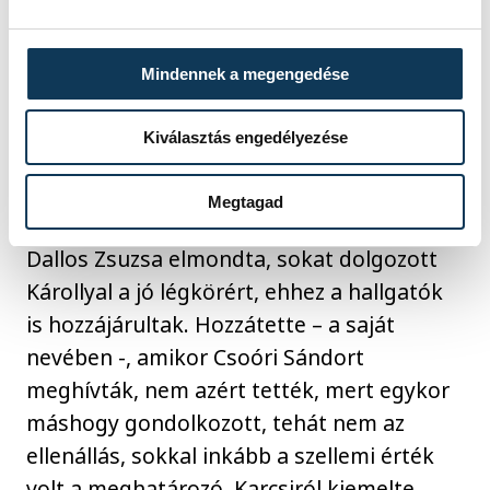
kultúráról elégedetten beszélt, noha
szerinte a sport is nagyszerű volt
Mindennek a megengedése
akkoriban, ennek ellenére úgy véli, ma a
nagy többség azt hiszi, Kiss Balázstól indul
Kiválasztás engedélyezése
a veszprémi sportélet. Mesélt Brusznyairól,
s arról, hogy személyesen ismerte.
Megtagad
Dallos Zsuzsa elmondta, sokat dolgozott
Károllyal a jó légkörért, ehhez a hallgatók
is hozzájárultak. Hozzátette – a saját
nevében -, amikor Csoóri Sándort
meghívták, nem azért tették, mert egykor
máshogy gondolkozott, tehát nem az
ellenállás, sokkal inkább a szellemi érték
volt a meghatározó. Karcsiról kiemelte,