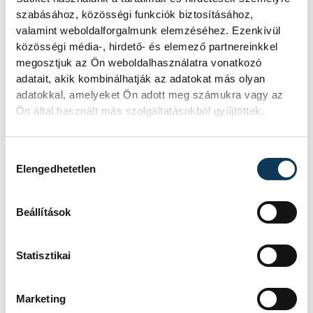
szabásához, közösségi funkciók biztosításához,
valamint weboldalforgalmunk elemzéséhez. Ezenkívül
közösségi média-, hirdető- és elemező partnereinkkel
megosztjuk az Ön weboldalhasználatra vonatkozó
adatait, akik kombinálhatják az adatokat más olyan
adatokkal, amelyeket Ön adott meg számukra vagy az
Ön által használt más szolgáltatásokból gyűjtöttek.
Heil Bálint 1954-ben került az Egyetemre,
kisebb történeti kitekintést tett, az
Hozzájárulás kiválasztása
Elengedhetetlen
intézmény léte elmondása szerint a
kezdetektől fogva problémás volt, ahogy
Beállítások
telt az idő, a különböző reformok mind
erősíteni szerették volna az egyetem
Statisztikai
működését. A légkör remek volt, de nehéz
idők jártak, végül nyolcvan előtt
Marketing
választották meg Heil Bálintot rektornak. A