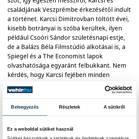
szót, így egészen messziről, Karcsi és
családjának Veszprémbe érkezésétől indult
a történet. Karcsi Dimitrovban töltött évei,
kisebb botrányai is szóba kerültek, ilyen
például Csoóri Sándor születésnapi estje,
de a Balázs Béla Filmstúdió alkotásai is, a
Spiegel és a The Economist lapok
olvashatósága egyaránt felbukkant. Nem
kérdés, hogy Karcsi fejében minden
történet évre, hónapra, napra pontosan él.
Beleegyezés
Részletek
A sütikről
Ez a weboldal sütiket használ
Sütiket használunk a tartalmak és hirdetések személyre