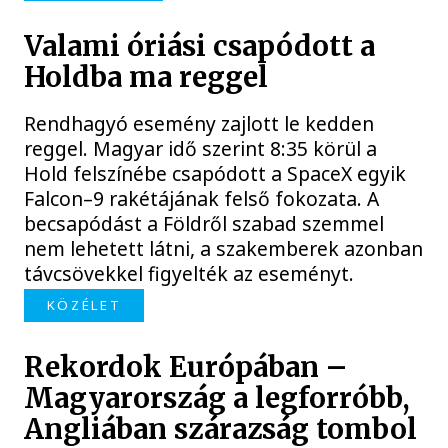
Valami óriási csapódott a
Holdba ma reggel
Rendhagyó esemény zajlott le kedden
reggel. Magyar idő szerint 8:35 körül a
Hold felszínébe csapódott a SpaceX egyik
Falcon–9 rakétájának felső fokozata. A
becsapódást a Földről szabad szemmel
nem lehetett látni, a szakemberek azonban
távcsövekkel figyelték az eseményt.
KÖZÉLET
Rekordok Európában –
Magyarország a legforróbb,
Angliában szárazság tombol