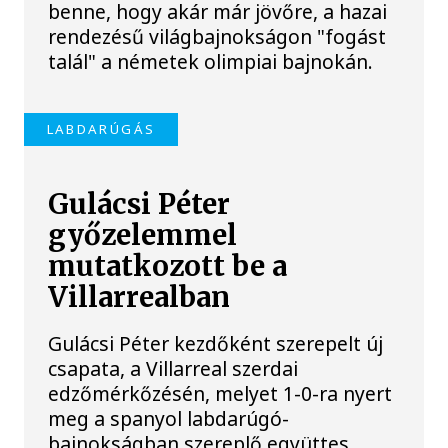
benne, hogy akár már jövőre, a hazai
rendezésű világbajnokságon "fogást
talál" a németek olimpiai bajnokán.
LABDARÚGÁS
Gulácsi Péter
győzelemmel
mutatkozott be a
Villarrealban
Gulácsi Péter kezdőként szerepelt új
csapata, a Villarreal szerdai
edzőmérkőzésén, melyet 1-0-ra nyert
meg a spanyol labdarúgó-
bajnokságban szereplő együttes.