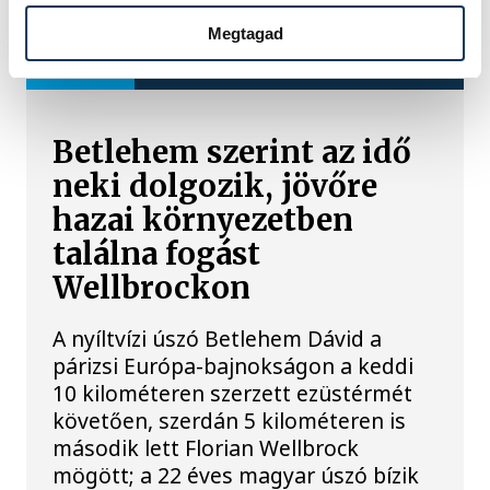
Megtagad
TOVÁBBI CIKKEK
ÚSZÁS
Betlehem szerint az idő
neki dolgozik, jövőre
hazai környezetben
találna fogást
Wellbrockon
A nyíltvízi úszó Betlehem Dávid a
párizsi Európa-bajnokságon a keddi
10 kilométeren szerzett ezüstérmét
követően, szerdán 5 kilométeren is
második lett Florian Wellbrock
mögött; a 22 éves magyar úszó bízik