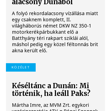
alacsony Dunából
A folyó rekordalacsony vízállása miatt
egy csaknem komplett, II.
világháborús német DKW NZ 350-1
motorkerékpárbukkant elő a
Batthyány téri rakpart sziklái alól,
máshol pedig egy közel féltonnás brit
akna került elő.
KÖZÉLET
Késéltánc a Dunán: Mi
történik, ha leáll Paks?
Mártha Imre, az MVM Zrt. egykori