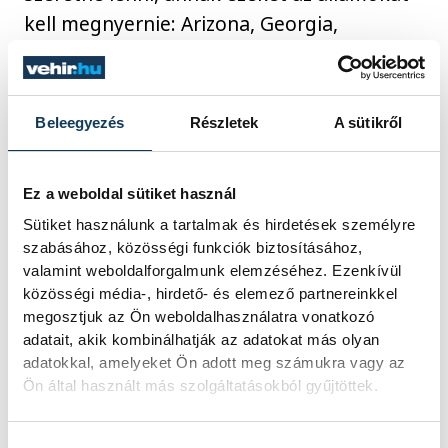
kell megnyernie: Arizona, Georgia,
Michigan, Nevada, Észak-Karolina,
Pennsylvania és Wisconsin.
Beleegyezés
Részletek
A sütikről
14:45 – A keleti parton
megkezdődött a szavazás
Ez a weboldal sütiket használ
Sütiket használunk a tartalmak és hirdetések személyre
szabásához, közösségi funkciók biztosításához,
valamint weboldalforgalmunk elemzéséhez. Ezenkívül
(MTI) Az Egyesült Államok keleti
közösségi média-, hirdető- és elemező partnereinkkel
államaiban helyi idő szerint reggel 6 órakor
megosztjuk az Ön weboldalhasználatra vonatkozó
megkezdődött kedden az általános
adatait, akik kombinálhatják az adatokat más olyan
választás, amelyen az elnök személyéről, a
adatokkal, amelyeket Ön adott meg számukra vagy az
Ön által használt más szolgáltatásokból gyűjtöttek.
Képviselőház összetételéről és a szenátusi
helyek mintegy harmadáról szavaznak az
Hozzájárulás kiválasztása