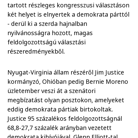
tartott részleges kongresszusi választáson
két helyet is elnyertek a demokrata párttól
- derül ki a szerda hajnalban
nyilvánosságra hozott, magas
feldolgozottságú választási
részeredményekből.
Nyugat-Virginia állam részéről Jim Justice
kormányzó, Ohióban pedig Bernie Moreno
üzletember veszi át a szenátori
megbízatást olyan posztokon, amelyeket
eddig demokrata pártiak birtokoltak.
Justice 95 százalékos feldolgozottságnál
68,8-27,7 százalék arányban vezetett
demokrata kihívójával, Glenn Elliott-tal