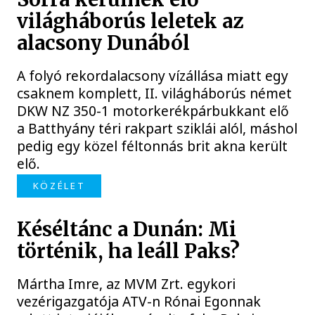
világháborús leletek az
alacsony Dunából
A folyó rekordalacsony vízállása miatt egy
csaknem komplett, II. világháborús német
DKW NZ 350-1 motorkerékpárbukkant elő
a Batthyány téri rakpart sziklái alól, máshol
pedig egy közel féltonnás brit akna került
elő.
KÖZÉLET
Késéltánc a Dunán: Mi
történik, ha leáll Paks?
Mártha Imre, az MVM Zrt. egykori
vezérigazgatója ATV-n Rónai Egonnak