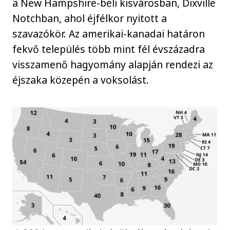
a New Hampshire-beli kisvárosban, Dixville
Notchban, ahol éjfélkor nyitott a
szavazókör. Az amerikai-kanadai határon
fekvő település több mint fél évszázadra
visszamenő hagyomány alapján rendezi az
éjszaka közepén a voksolást.