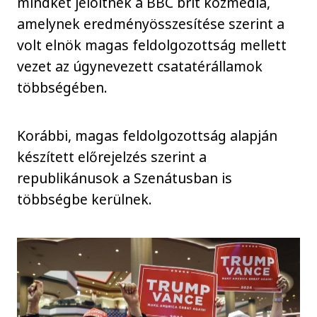
mindkét jelöltnek a BBC brit közmédia,
amelynek eredményösszesítése szerint a
volt elnök magas feldolgozottság mellett
vezet az úgynevezett csatatérállamok
többségében.
Korábbi, magas feldolgozottság alapján
készített előrejelzés szerint a
republikánusok a Szenátusban is
többségbe kerülnek.