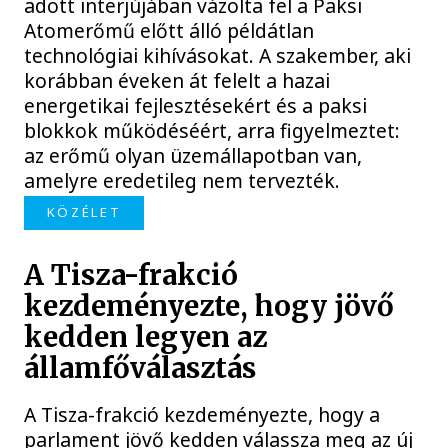
adott interjújában vázolta fel a Paksi
Atomerőmű előtt álló példátlan
technológiai kihívásokat. A szakember, aki
korábban éveken át felelt a hazai
energetikai fejlesztésekért és a paksi
blokkok működéséért, arra figyelmeztet:
az erőmű olyan üzemállapotban van,
amelyre eredetileg nem tervezték.
KÖZÉLET
A Tisza-frakció
kezdeményezte, hogy jövő
kedden legyen az
államfőválasztás
A Tisza-frakció kezdeményezte, hogy a
parlament jövő kedden válassza meg az új