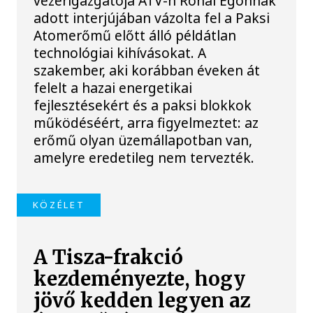
vezérigazgatója ATV-n Rónai Egonnak
adott interjújában vázolta fel a Paksi
Atomerőmű előtt álló példátlan
technológiai kihívásokat. A
szakember, aki korábban éveken át
felelt a hazai energetikai
fejlesztésekért és a paksi blokkok
működéséért, arra figyelmeztet: az
erőmű olyan üzemállapotban van,
amelyre eredetileg nem tervezték.
KÖZÉLET
A Tisza-frakció
kezdeményezte, hogy
jövő kedden legyen az