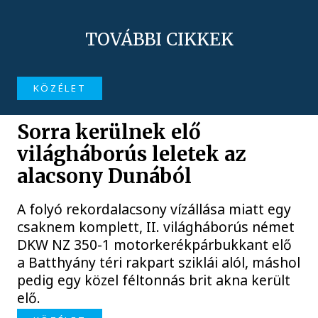
TOVÁBBI CIKKEK
KÖZÉLET
Sorra kerülnek elő
világháborús leletek az
alacsony Dunából
A folyó rekordalacsony vízállása miatt egy
csaknem komplett, II. világháborús német
DKW NZ 350-1 motorkerékpárbukkant elő
a Batthyány téri rakpart sziklái alól, máshol
pedig egy közel féltonnás brit akna került
elő.