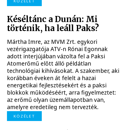
KÖZÉLET
Késéltánc a Dunán: Mi
történik, ha leáll Paks?
Mártha Imre, az MVM Zrt. egykori
vezérigazgatója ATV-n Rónai Egonnak
adott interjújában vázolta fel a Paksi
Atomerőmű előtt álló példátlan
technológiai kihívásokat. A szakember, aki
korábban éveken át felelt a hazai
energetikai fejlesztésekért és a paksi
blokkok működéséért, arra figyelmeztet:
az erőmű olyan üzemállapotban van,
amelyre eredetileg nem tervezték.
KÖZÉLET