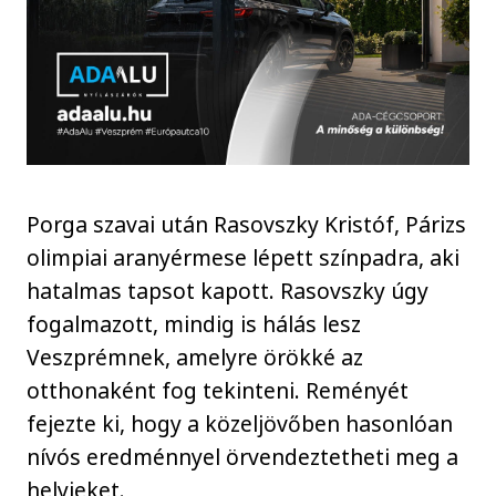
Porga szavai után Rasovszky Kristóf, Párizs
olimpiai aranyérmese lépett színpadra, aki
hatalmas tapsot kapott. Rasovszky úgy
fogalmazott, mindig is hálás lesz
Veszprémnek, amelyre örökké az
otthonaként fog tekinteni. Reményét
fejezte ki, hogy a közeljövőben hasonlóan
nívós eredménnyel örvendeztetheti meg a
helyieket.