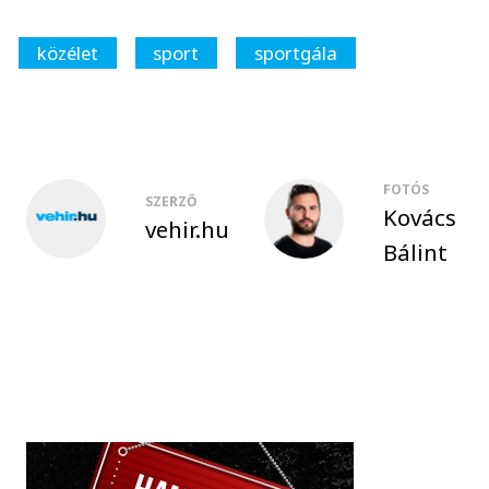
közélet
sport
sportgála
FOTÓS
SZERZŐ
Kovács
vehir.hu
Bálint