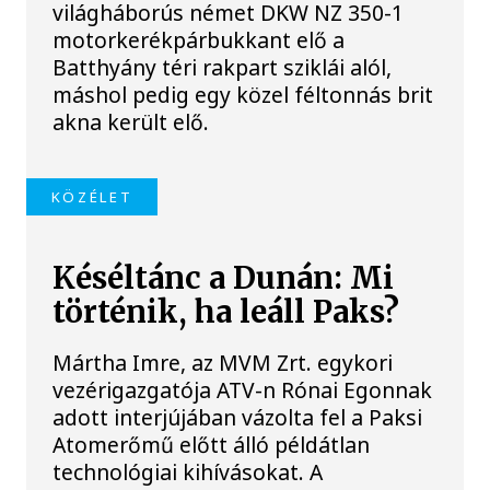
világháborús német DKW NZ 350-1
motorkerékpárbukkant elő a
Batthyány téri rakpart sziklái alól,
máshol pedig egy közel féltonnás brit
akna került elő.
KÖZÉLET
Késéltánc a Dunán: Mi
történik, ha leáll Paks?
Mártha Imre, az MVM Zrt. egykori
vezérigazgatója ATV-n Rónai Egonnak
adott interjújában vázolta fel a Paksi
Atomerőmű előtt álló példátlan
technológiai kihívásokat. A