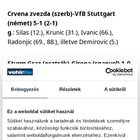
Crvena zvezda (szerb)-VfB Stuttgart
(német) 5-1 (2-1)
g
.: Silas (12.), Krunic (31.), Ivanic (66.),
Radonjic (69., 88.), illetve Demirovic (5.)
Sturm Graz (osztrák)-Girona (spanyol) 1-0
(0-0)
g.
: Biereth (59.)
Beleegyezés
Részletek
A sütikről
A labdarúgó Bajnokok Ligája
alapszakaszának tabellája az ötödik
Ez a weboldal sütiket használ
forduló szerdai mérkőzései után:
Sütiket használunk a tartalmak és hirdetések személyre
szabásához, közösségi funkciók biztosításához,
valamint weboldalforgalmunk elemzéséhez. Ezenkívül