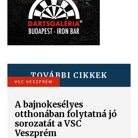
TOVÁBBI CIKKEK
VSC VESZPRÉM
A bajnokesélyes
otthonában folytatná jó
sorozatát a VSC
Veszprém