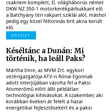
csaknem komplett, II. világháborús német
DKW NZ 350-1 motorkerékpárbukkant elő
a Batthyány téri rakpart sziklái alól, máshol
pedig egy közel féltonnás brit akna került
elő.
KÖZÉLET
Késéltánc a Dunán: Mi
történik, ha leáll Paks?
Mártha Imre, az MVM Zrt. egykori
vezérigazgatója ATV-n Rónai Egonnak
adott interjújában vázolta fel a Paksi
Atomerőmű előtt álló példátlan
technológiai kihívásokat. A szakember, aki
korábban éveken át felelt a hazai
energetikai fejlesztésekért és a paksi