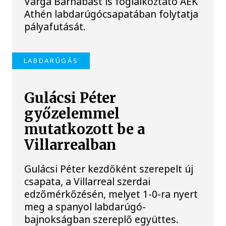
Varga Barnabást is foglalkoztató AEK
Athén labdarúgócsapatában folytatja
pályafutását.
LABDARÚGÁS
Gulácsi Péter
győzelemmel
mutatkozott be a
Villarrealban
Gulácsi Péter kezdőként szerepelt új
csapata, a Villarreal szerdai
edzőmérkőzésén, melyet 1-0-ra nyert
meg a spanyol labdarúgó-
bajnokságban szereplő együttes.