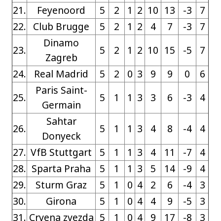
21.
Feyenoord
5
2
1
2
10
13
-3
7
22.
Club Brugge
5
2
1
2
4
7
-3
7
Dinamo
23.
5
2
1
2
10
15
-5
7
Zagreb
24.
Real Madrid
5
2
0
3
9
9
0
6
Paris Saint-
25.
5
1
1
3
3
6
-3
4
Germain
Sahtar
26.
5
1
1
3
4
8
-4
4
Donyeck
27.
VfB Stuttgart
5
1
1
3
4
11
-7
4
28.
Sparta Praha
5
1
1
3
5
14
-9
4
29.
Sturm Graz
5
1
0
4
2
6
-4
3
30.
Girona
5
1
0
4
4
9
-5
3
31.
Crvena zvezda
5
1
0
4
9
17
-8
3