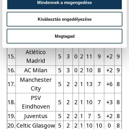
Mindennek a megengedése
11.
Brest
5
3
1
1
9
6
+3
10
12.
Lille
5
3
1
1
7
5
+2
10
Kiválasztás engedélyezése
Bayern
13.
5
3
0
2
12
7
+5
9
München
Megtagad
14.
Benfica
5
3
0
2
10
7
+3
9
Atlético
15.
5
3
0
2
11
9
+2
9
Madrid
16.
AC Milan
5
3
0
2
10
8
+2
9
Manchester
17.
5
2
2
1
13
7
+6
8
City
PSV
18.
5
2
2
1
10
7
+3
8
Eindhoven
19.
Juventus
5
2
2
1
7
5
+2
8
20.
Celtic Glasgow
5
2
2
1
10
10
0
8