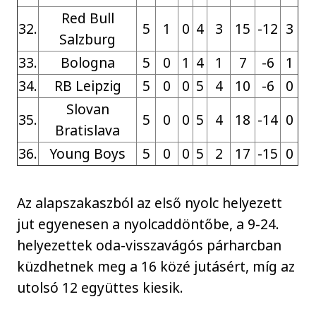
Red Bull
32.
5
1
0
4
3
15
-12
3
Salzburg
33.
Bologna
5
0
1
4
1
7
-6
1
34.
RB Leipzig
5
0
0
5
4
10
-6
0
Slovan
35.
5
0
0
5
4
18
-14
0
Bratislava
36.
Young Boys
5
0
0
5
2
17
-15
0
Az alapszakaszból az első nyolc helyezett
jut egyenesen a nyolcaddöntőbe, a 9-24.
helyezettek oda-visszavágós párharcban
küzdhetnek meg a 16 közé jutásért, míg az
utolsó 12 együttes kiesik.