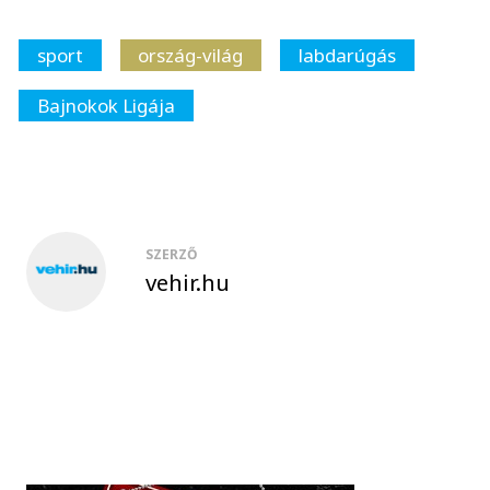
sport
ország-világ
labdarúgás
Bajnokok Ligája
SZERZŐ
vehir.hu