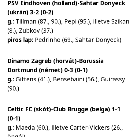
PSV Eindhoven (holland)-Sahtar Donyeck
(ukrán) 3-2 (0-2)
g.:
Tillman (87., 90.), Pepi (95.), illetve Szikan
(8.), Zubkov (37.)
piros lap:
Pedrinho (69., Sahtar Donyeck)
Dinamo Zagreb (horvát)-Borussia
Dortmund (német) 0-3 (0-1)
g.:
Gittens (41.), Bensebaini (56.), Guirassy
(90.)
Celtic FC (skót)-Club Brugge (belga) 1-1
(0-1)
g.:
Maeda (60.), illetve Carter-Vickers (26.,
öngól)