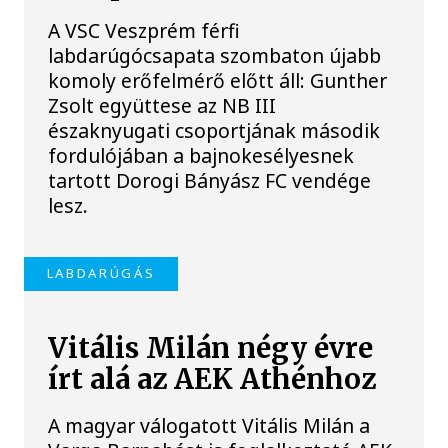
A VSC Veszprém férfi
labdarúgócsapata szombaton újabb
komoly erőfelmérő előtt áll: Gunther
Zsolt együttese az NB III
északnyugati csoportjának második
fordulójában a bajnokesélyesnek
tartott Dorogi Bányász FC vendége
lesz.
LABDARÚGÁS
Vitális Milán négy évre
írt alá az AEK Athénhoz
A magyar válogatott Vitális Milán a