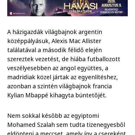
A házigazdák világbajnok argentin
középpályásuk, Alexis Mac Allister
találatával a második félidő elején
szereztek vezetést, de hiába futballozott
veszélyesebben az angol együttes, a
madridiak közel jártak az egyenlítéshez,
azonban a szintén világbajnok francia
Kylian Mbappé kihagyta büntetőjét.
Nem sokkal később az egyiptomi
Mohamed Szalah sem tudta tizenegyesből
eldönteni a meccset, amely így a csereként