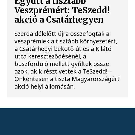
Együtt a tisztább
Veszprémért: TeSzedd!
akció a Csatárhegyen
Szerda délelőtt újra összefogtak a
veszprémiek a tisztább környezetért,
a Csatárhegyi bekötő út és a Kilátó
utca kereszteződésénél, a
buszforduló mellett gyűltek össze
azok, akik részt vettek a TeSzedd! –
Önkéntesen a tiszta Magyarországért
akció helyi állomásán.