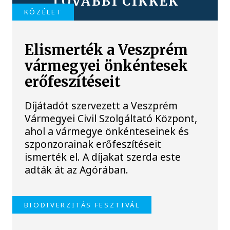
TOVÁBBI CIKKEK
KÖZÉLET
Elismerték a Veszprém
vármegyei önkéntesek
erőfeszítéseit
Díjátadót szervezett a Veszprém
Vármegyei Civil Szolgáltató Központ,
ahol a vármegye önkénteseinek és
szponzorainak erőfeszítéseit
ismerték el. A díjakat szerda este
adták át az Agórában.
BIODIVERZITÁS FESZTIVÁL