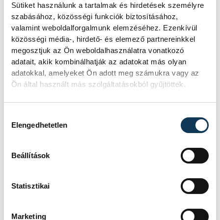
dolgoztak – magyarázta Kovács Péter, a
Sütiket használunk a tartalmak és hirdetések személyre
szabásához, közösségi funkciók biztosításához,
Nemzeti Ifjúsági Tanács elnöke. Úgy véli,
valamint weboldalforgalmunk elemzéséhez. Ezenkívül
hogy célszerű lenne az egyetemi világban
közösségi média-, hirdető- és elemező partnereinkkel
is megteremteni azt a lehetőséget, hogy a
megosztjuk az Ön weboldalhasználatra vonatkozó
fiataloknak megérje folytatni: azon
adatait, akik kombinálhatják az adatokat más olyan
adatokkal, amelyeket Ön adott meg számukra vagy az
dolgoznak, hogy az önkéntes szolgálatért
Ön által használt más szolgáltatásokból gyűjtöttek.
cserébe kreditpontokat kaphassanak a
fiatalok. A munkaerőpiac már a
Hozzájárulás kiválasztása
tanulmányok során elszívó hatást mutat,
Elengedhetetlen
erősítenünk kellene, hogy az önkéntesség
irányába tereljük a hallgatókat – tette
Beállítások
hozzá. Erre minden esély meg is van, mert
úgy látja, hogy jó ökoszisztéma, rendszer
Statisztikai
kezdett kiépülni az egyetemek és a helyi
közösségek között.
Marketing