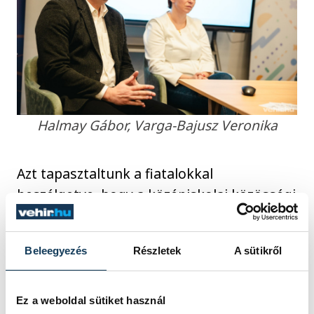
Halmay Gábor, Varga-Bajusz Veronika
Azt tapasztaltunk a fiatalokkal
beszélgetve, hogy a középiskolai közösségi
szolgálat lezáratlan módon véget ér a
felsőoktatás világában, az új környezetbe
Beleegyezés
Részletek
A sütikről
kerülő, továbbtanuló fiatalok gyakran
elveszítik a kapcsolatot azokkal a civil
szervezetekkel, akikkel korábban együtt
Ez a weboldal sütiket használ