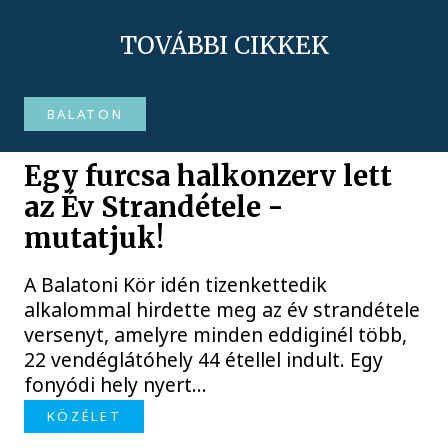
TOVÁBBI CIKKEK
BALATON
Egy furcsa halkonzerv lett
az Év Strandétele -
mutatjuk!
A Balatoni Kör idén tizenkettedik
alkalommal hirdette meg az év strandétele
versenyt, amelyre minden eddiginél több,
22 vendéglátóhely 44 étellel indult. Egy
fonyódi hely nyert...
KÖZÉLET