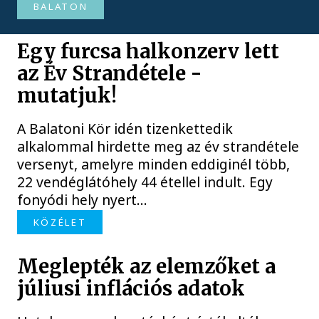
BALATON
Egy furcsa halkonzerv lett
az Év Strandétele -
mutatjuk!
A Balatoni Kör idén tizenkettedik
alkalommal hirdette meg az év strandétele
versenyt, amelyre minden eddiginél több,
22 vendéglátóhely 44 étellel indult. Egy
fonyódi hely nyert...
KÖZÉLET
Meglepték az elemzőket a
júliusi inflációs adatok