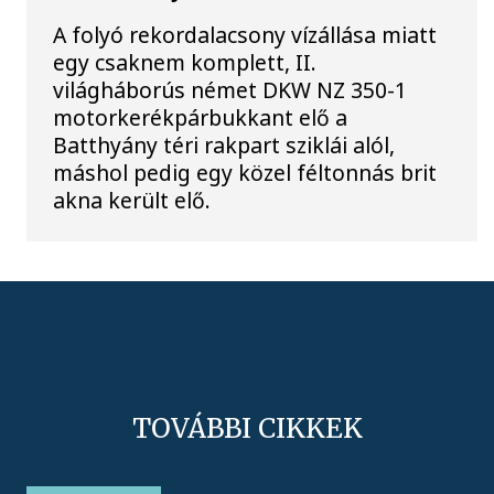
A folyó rekordalacsony vízállása miatt
egy csaknem komplett, II.
világháborús német DKW NZ 350-1
motorkerékpárbukkant elő a
Batthyány téri rakpart sziklái alól,
máshol pedig egy közel féltonnás brit
akna került elő.
TOVÁBBI CIKKEK