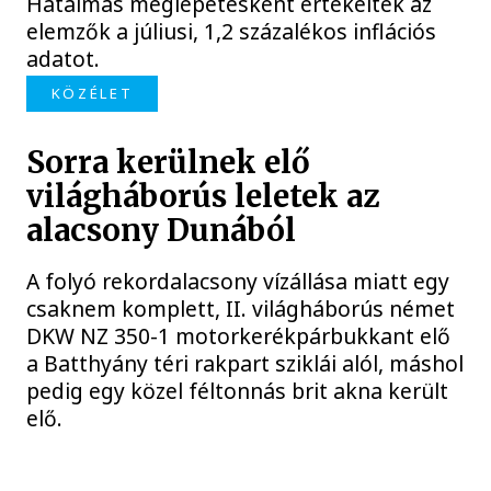
Hatalmas meglepetésként értékelték az
elemzők a júliusi, 1,2 százalékos inflációs
adatot.
KÖZÉLET
Sorra kerülnek elő
világháborús leletek az
alacsony Dunából
A folyó rekordalacsony vízállása miatt egy
csaknem komplett, II. világháborús német
DKW NZ 350-1 motorkerékpárbukkant elő
a Batthyány téri rakpart sziklái alól, máshol
pedig egy közel féltonnás brit akna került
elő.