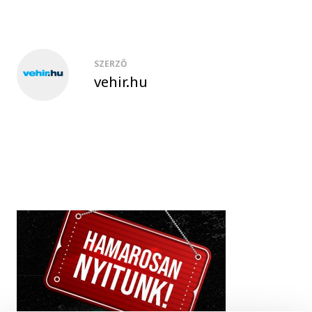
SZERZŐ
vehir.hu