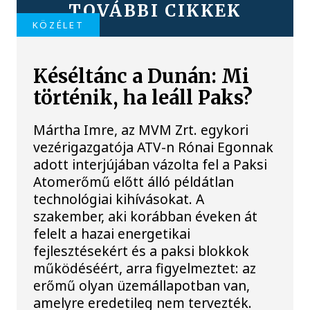
TOVÁBBI CIKKEK
KÖZÉLET
Késéltánc a Dunán: Mi
történik, ha leáll Paks?
Mártha Imre, az MVM Zrt. egykori
vezérigazgatója ATV-n Rónai Egonnak
adott interjújában vázolta fel a Paksi
Atomerőmű előtt álló példátlan
technológiai kihívásokat. A
szakember, aki korábban éveken át
felelt a hazai energetikai
fejlesztésekért és a paksi blokkok
működéséért, arra figyelmeztet: az
erőmű olyan üzemállapotban van,
amelyre eredetileg nem tervezték.