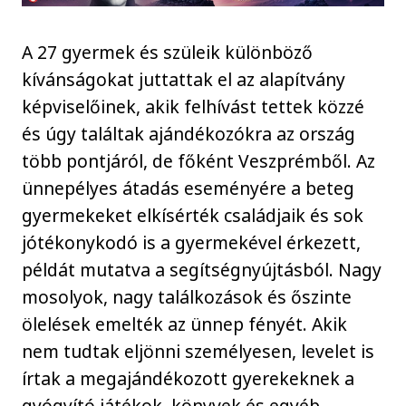
A 27 gyermek és szüleik különböző
kívánságokat juttattak el az alapítvány
képviselőinek, akik felhívást tettek közzé
és úgy találtak ajándékozókra az ország
több pontjáról, de főként Veszprémből. Az
ünnepélyes átadás eseményére a beteg
gyermekeket elkísérték családjaik és sok
jótékonykodó is a gyermekével érkezett,
példát mutatva a segítségnyújtásból. Nagy
mosolyok, nagy találkozások és őszinte
ölelések emelték az ünnep fényét. Akik
nem tudtak eljönni személyesen, levelet is
írtak a megajándékozott gyerekeknek a
gyógyító játékok, könyvek és egyéb