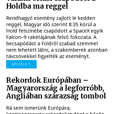
Holdba ma reggel
Rendhagyó esemény zajlott le kedden
reggel. Magyar idő szerint 8:35 körül a
Hold felszínébe csapódott a SpaceX egyik
Falcon–9 rakétájának felső fokozata. A
becsapódást a Földről szabad szemmel
nem lehetett látni, a szakemberek azonban
távcsövekkel figyelték az eseményt.
KÖZÉLET
Rekordok Európában –
Magyarország a legforróbb,
Angliában szárazság tombol
Rá sem ismerünk Európára,