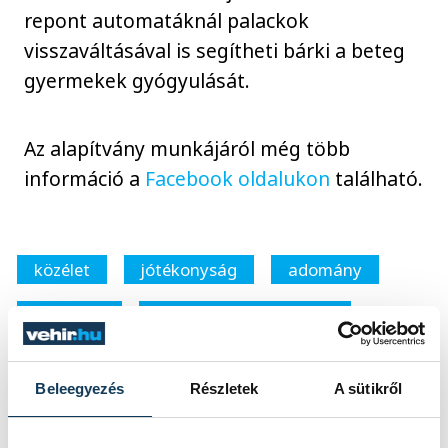
repont automatáknál palackok
visszaváltásával is segítheti bárki a beteg
gyermekek gyógyulását.
Az alapítvány munkájáról még több
információ a
Facebook oldalukon
található.
közélet
jótékonyság
adomány
gyerekek
„Emberkék” Alapítvány
Beleegyezés
Részletek
A sütikről