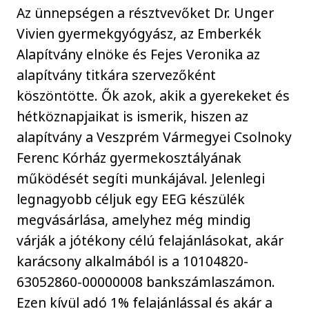
Az ünnepségen a résztvevőket Dr. Unger
Vivien gyermekgyógyász, az Emberkék
Alapítvány elnöke és Fejes Veronika az
alapítvány titkára szervezőként
köszöntötte. Ők azok, akik a gyerekeket és
hétköznapjaikat is ismerik, hiszen az
alapítvány a Veszprém Vármegyei Csolnoky
Ferenc Kórház gyermekosztályának
működését segíti munkájával. Jelenlegi
legnagyobb céljuk egy EEG készülék
megvásárlása, amelyhez még mindig
várják a jótékony célú felajánlásokat, akár
karácsony alkalmából is a 10104820-
63052860-00000008 bankszámlaszámon.
Ezen kívül adó 1% felajánlással és akár a