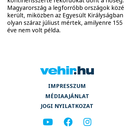
kontinensszerte rekordokat dönt a hőség.
Magyarország a legforróbb országok közé
került, miközben az Egyesült Királyságban
olyan száraz júliust mértek, amilyenre 155
éve nem volt példa.
IMPRESSZUM
MÉDIAAJÁNLAT
JOGI NYILATKOZAT