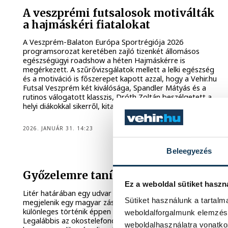
A veszprémi futsalosok motiválták
a hajmáskéri fiatalokat
A Veszprém-Balaton Európa Sportrégiója 2026
programsorozat keretében zajló tizenkét állomásos
egészségügyi roadshow a héten Hajmáskérre is
megérkezett. A szűrővizsgálatok mellett a lelki egészség
és a motiváció is főszerepet kapott azzal, hogy a Vehir.hu
Futsal Veszprém két kiválósága, Spandler Mátyás és a
rutinos válogatott klasszis, Dróth Zoltán beszélgetett a
helyi diákokkal sikerről, kitartásról és a mozgás öröméről.
2026. JANUÁR 31. 14:23
Beleegyezés
Győzelemre tanítani a gyerekeket
Ez a weboldal sütiket haszn
Litér határában egy udvar kerítésén időről időre
Sütiket használunk a tartal
megjelenik egy magyar zászló. Ez jelzi, hogy valami
különleges történik éppen a környező lankák tövében.
weboldalforgalmunk elemzésé
Legalábbis az okostelefonok béklyójában élő
weboldalhasználatra vonatko