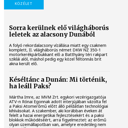
KÖZÉLET
Sorra kerülnek elő világháborús
leletek az alacsony Dunából
A folyó rekordalacsony vízállása miatt egy csaknem
komplett, II. világháborús német DKW NZ 350-1
motorkerékpárbukkant elő a Batthyány téri rakpart
sziklái alól, máshol pedig egy közel féltonnás brit
akna került elő.
Késéltánc a Dunán: Mi történik,
ha leáll Paks?
Mártha Imre, az MVM Zrt. egykori vezérigazgatója
ATV-n Rónai Egonnak adott interjújában vázolta fel
a Paksi Atomerőmű előtt álló példátlan technológiai
kihívásokat. A szakember, aki korábban éveken át
felelt a hazai energetikai fejlesztésekért és a paksi
blokkok működéséért, arra figyelmeztet: az erőmű
olyan üzemállapotban van, amelyre eredetileg nem