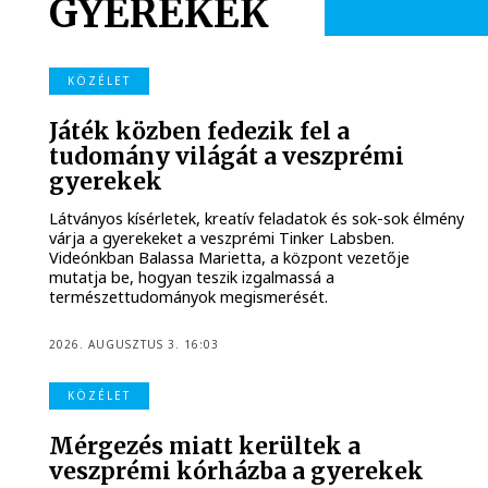
GYEREKEK
KÖZÉLET
Játék közben fedezik fel a
tudomány világát a veszprémi
gyerekek
Látványos kísérletek, kreatív feladatok és sok-sok élmény
várja a gyerekeket a veszprémi Tinker Labsben.
Videónkban Balassa Marietta, a központ vezetője
mutatja be, hogyan teszik izgalmassá a
természettudományok megismerését.
2026. AUGUSZTUS 3. 16:03
KÖZÉLET
Mérgezés miatt kerültek a
veszprémi kórházba a gyerekek