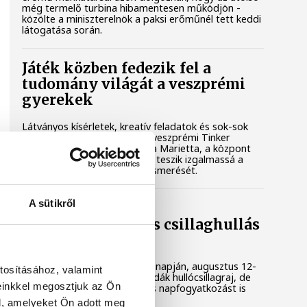
még termelő turbina hibamentesen működjön -
közölte a miniszterelnök a paksi erőműnél tett keddi
látogatása során.
Játék közben fedezik fel a
tudomány világát a veszprémi
gyerekek
Látványos kísérletek, kreatív feladatok és sok-sok
élmény várja a gyerekeket a veszprémi Tinker
Labsben. Videónkban Balassa Marietta, a központ
vezetője mutatja be, hogyan teszik izgalmassá a
természettudományok megismerését.
A sütikről
Augusztus 12-én
napfogyatkozás és csillaghullás
is vár ránk
Az év legsűrűbb csillagászati napján, augusztus 12-
tosításához, valamint
én éjjel tetőzik majd a Perseidák hullócsillagraj, de
einkkel megosztjuk az Ön
ugyanezen a napon részleges napfogyatkozást is
meg lehet majd figyelni.
l, amelyeket Ön adott meg