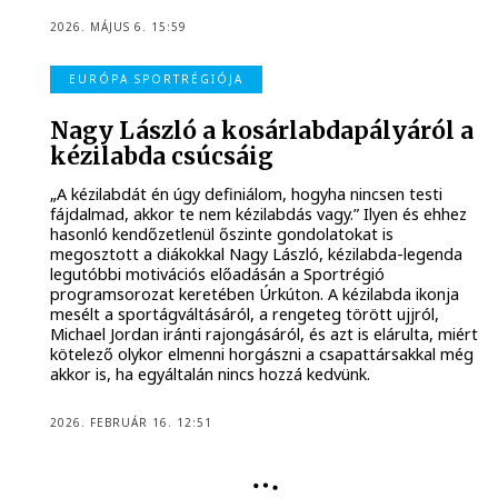
2026. MÁJUS 6. 15:59
EURÓPA SPORTRÉGIÓJA
Nagy László a kosárlabdapályáról a
kézilabda csúcsáig
„A kézilabdát én úgy definiálom, hogyha nincsen testi
fájdalmad, akkor te nem kézilabdás vagy.” Ilyen és ehhez
hasonló kendőzetlenül őszinte gondolatokat is
megosztott a diákokkal Nagy László, kézilabda-legenda
legutóbbi motivációs előadásán a Sportrégió
programsorozat keretében Úrkúton. A kézilabda ikonja
mesélt a sportágváltásáról, a rengeteg törött ujjról,
Michael Jordan iránti rajongásáról, és azt is elárulta, miért
kötelező olykor elmenni horgászni a csapattársakkal még
akkor is, ha egyáltalán nincs hozzá kedvünk.
2026. FEBRUÁR 16. 12:51
EURÓPA SPORTRÉGIÓJA