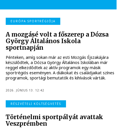
EURÓPA SPORTRÉGIÓJA
A mozgásé volt a főszerep a Dózsa
György Általános Iskola
sportnapján
Pénteken, amíg sokan már az esti Mozgás Éjszakájára
készülődtek, a Dózsa György Általános Iskolában már
reggel elkezdődtek az aktív programok egy másik
sportrégiós eseményen. A diákokat és családjaikat színes
programok, sportági bemutatók és kihívások várták.
2026. JÚNIUS 13. 12:42
RÉSZVÉTELI KÖLTSÉGVETÉS
Történelmi sportpályát avattak
Veszprémben