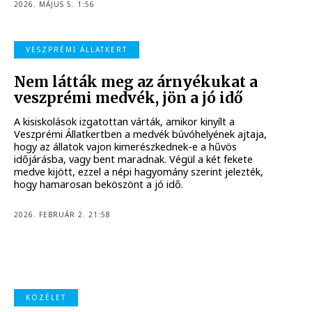
2026. MÁJUS 5. 1:56
VESZPRÉMI ÁLLATKERT
Nem látták meg az árnyékukat a
veszprémi medvék, jön a jó idő
A kisiskolások izgatottan várták, amikor kinyílt a
Veszprémi Állatkertben a medvék búvóhelyének ajtaja,
hogy az állatok vajon kimerészkednek-e a hűvös
időjárásba, vagy bent maradnak. Végül a két fekete
medve kijött, ezzel a népi hagyomány szerint jelezték,
hogy hamarosan beköszönt a jó idő.
2026. FEBRUÁR 2. 21:58
KÖZÉLET