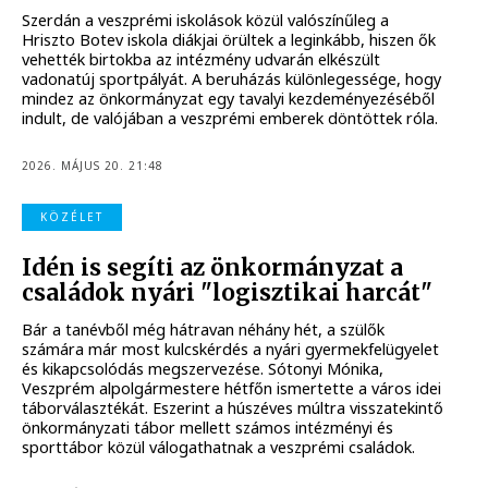
Szerdán a veszprémi iskolások közül valószínűleg a
Hriszto Botev iskola diákjai örültek a leginkább, hiszen ők
vehették birtokba az intézmény udvarán elkészült
vadonatúj sportpályát. A beruházás különlegessége, hogy
mindez az önkormányzat egy tavalyi kezdeményezéséből
indult, de valójában a veszprémi emberek döntöttek róla.
2026. MÁJUS 20. 21:48
KÖZÉLET
Idén is segíti az önkormányzat a
családok nyári "logisztikai harcát"
Bár a tanévből még hátravan néhány hét, a szülők
számára már most kulcskérdés a nyári gyermekfelügyelet
és kikapcsolódás megszervezése. Sótonyi Mónika,
Veszprém alpolgármestere hétfőn ismertette a város idei
táborválasztékát. Eszerint a húszéves múltra visszatekintő
önkormányzati tábor mellett számos intézményi és
sporttábor közül válogathatnak a veszprémi családok.