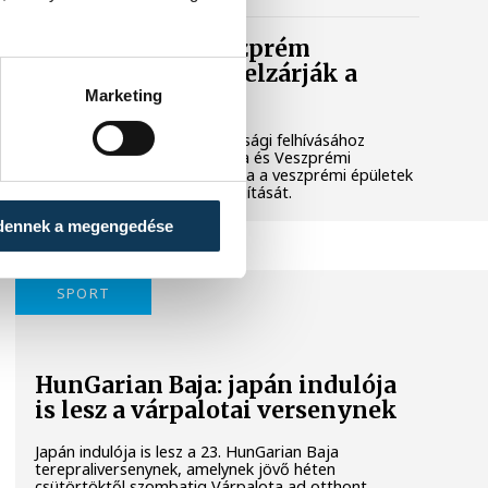
Lekapcsolják Veszprém
díszkivilágítását, elzárják a
szökőkutakat
Marketing
A kormány energiatakarékossági felhívásához
csatlakozva Veszprém városa és Veszprémi
Főegyházmegye is lekapcsolta a veszprémi épületek
és nevezetességek díszkivilágítását.
dennek a megengedése
SPORT
HunGarian Baja: japán indulója
is lesz a várpalotai versenynek
Japán indulója is lesz a 23. HunGarian Baja
terepraliversenynek, amelynek jövő héten
csütörtöktől szombatig Várpalota ad otthont.