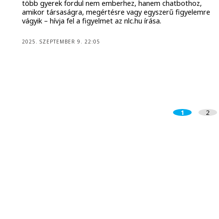
több gyerek fordul nem emberhez, hanem chatbothoz,
amikor társaságra, megértésre vagy egyszerű figyelemre
vágyik – hívja fel a figyelmet az nlc.hu írása.
2025. SZEPTEMBER 9. 22:05
1
2