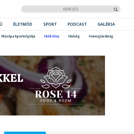
Ű
ÉLETMÓD
SPORT
PODCAST
GALÉRIA
#Európa Sportrégiója
#kék fény
#hőség
#energiaválság