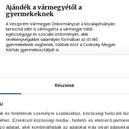
Ajándék a vármegyétől a
gyermekeknek
A Veszprém Vármegyei Önkormányzat a közalapítványán
keresztül idén is támogatta a vármegye több
egészségügyi és szociális intézményét, akik
tevékenységükkel valamilyen formában az itt élő
gyermekeknek segítenek, többek közt a Csolnoky Megyei
Kórház gyermekosztályát is.
2025. DECEMBER 20. 13:42
Részletek
Több száz veszprémi kisgyermek
ál
lett tudatosabb és figyelmesebb
közlekedő
mak és hirdetések személyre szabásához, közösségi funkciók biz
hez. Ezenkívül közösségi média-, hirdető- és elemező partner
A veszprémi Kossuth utca felső része szerda reggel
zó adatait, akik kombinálhatják az adatokat más olyan adatokka
átváltozott kerékpáros akadálypályává, hiszen az Európai