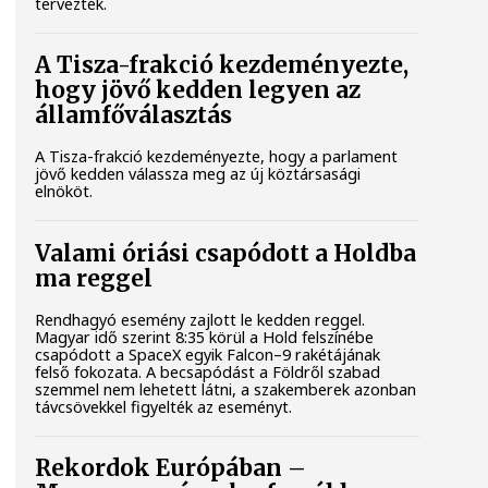
tervezték.
A Tisza-frakció kezdeményezte,
hogy jövő kedden legyen az
államfőválasztás
A Tisza-frakció kezdeményezte, hogy a parlament
jövő kedden válassza meg az új köztársasági
elnököt.
Valami óriási csapódott a Holdba
ma reggel
Rendhagyó esemény zajlott le kedden reggel.
Magyar idő szerint 8:35 körül a Hold felszínébe
csapódott a SpaceX egyik Falcon–9 rakétájának
felső fokozata. A becsapódást a Földről szabad
szemmel nem lehetett látni, a szakemberek azonban
távcsövekkel figyelték az eseményt.
Rekordok Európában –