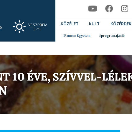
KÖZÉLET
KULT
KÖZÉRDEK
VESZPRÉM
6.
37°C
#Pannon Egyetem
#programajánló