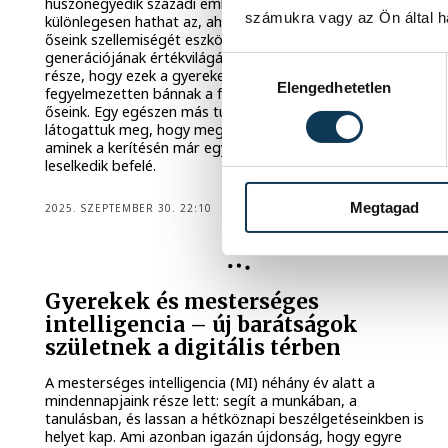
huszonegyedik századi ember számára tényleg
számukra vagy az Ön által ha
különlegesen hathat az, ahogyan Ugray Adrián a magyar
őseink szellemiségét eszközként használva építi a jövő
generációjának értékvilágát. Ennek pedig csak az egyik
Hozzájárulás kiválasztása
része, hogy ezek a gyerekek olyan művészien és
Elengedhetetlen
fegyelmezetten bánnak a felajzott íjjal, mint a honfoglaló
őseink. Egy egészen más tudás birtokába is kerültek. Őket
látogattuk meg, hogy megismerjük azt a
skanzent
,
aminek a kerítésén már egyre több érdeklődő tekintett
leselkedik befelé.
Megtagad
2025. SZEPTEMBER 30. 22:10
Gyerekek és mesterséges
intelligencia – új barátságok
születnek a digitális térben
A mesterséges intelligencia (MI) néhány év alatt a
mindennapjaink része lett: segít a munkában, a
tanulásban, és lassan a hétköznapi beszélgetéseinkben is
helyet kap. Ami azonban igazán újdonság, hogy egyre