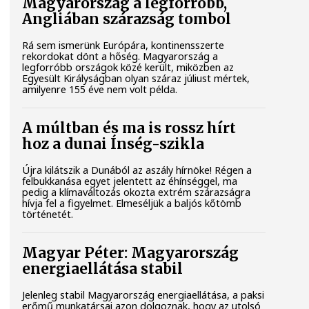
Magyarország a legforróbb,
Angliában szárazság tombol
Rá sem ismerünk Európára, kontinensszerte
rekordokat dönt a hőség. Magyarország a
legforróbb országok közé került, miközben az
Egyesült Királyságban olyan száraz júliust mértek,
amilyenre 155 éve nem volt példa.
A múltban és ma is rossz hírt
hoz a dunai Ínség-szikla
Újra kilátszik a Dunából az aszály hírnöke! Régen a
felbukkanása egyet jelentett az éhínséggel, ma
pedig a klímaváltozás okozta extrém szárazságra
hívja fel a figyelmet. Elmeséljük a baljós kőtömb
történetét.
Magyar Péter: Magyarország
energiaellátása stabil
Jelenleg stabil Magyarország energiaellátása, a paksi
erőmű munkatársai azon dolgoznak, hogy az utolsó