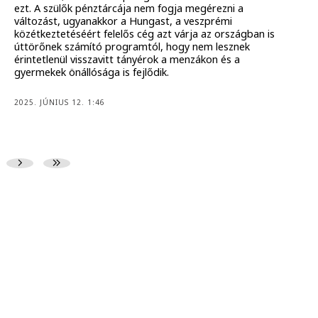
ezt. A szülők pénztárcája nem fogja megérezni a
változást, ugyanakkor a Hungast, a veszprémi
közétkeztetéséért felelős cég azt várja az országban is
úttörőnek számító programtól, hogy nem lesznek
érintetlenül visszavitt tányérok a menzákon és a
gyermekek önállósága is fejlődik.
2025. JÚNIUS 12. 1:46