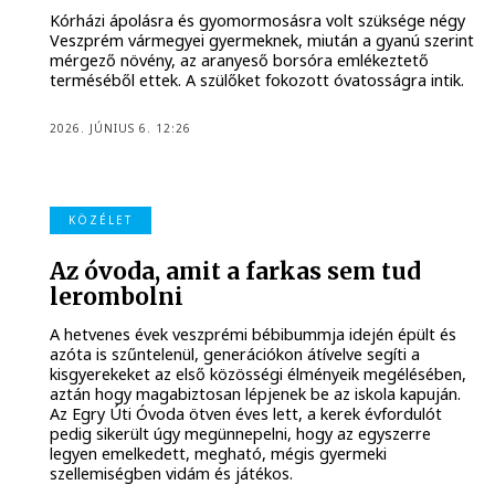
Kórházi ápolásra és gyomormosásra volt szüksége négy
Veszprém vármegyei gyermeknek, miután a gyanú szerint
mérgező növény, az aranyeső borsóra emlékeztető
terméséből ettek. A szülőket fokozott óvatosságra intik.
2026. JÚNIUS 6. 12:26
KÖZÉLET
Az óvoda, amit a farkas sem tud
lerombolni
A hetvenes évek veszprémi bébibummja idején épült és
azóta is szűntelenül, generációkon átívelve segíti a
kisgyerekeket az első közösségi élményeik megélésében,
aztán hogy magabiztosan lépjenek be az iskola kapuján.
Az Egry Úti Óvoda ötven éves lett, a kerek évfordulót
pedig sikerült úgy megünnepelni, hogy az egyszerre
legyen emelkedett, megható, mégis gyermeki
szellemiségben vidám és játékos.