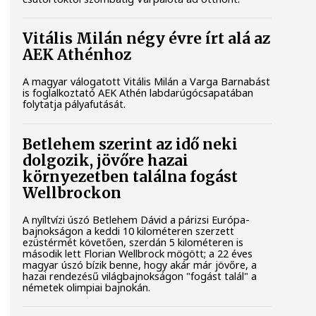
Vitális Milán négy évre írt alá az
AEK Athénhoz
A magyar válogatott Vitális Milán a Varga Barnabást
is foglalkoztató AEK Athén labdarúgócsapatában
folytatja pályafutását.
Betlehem szerint az idő neki
dolgozik, jövőre hazai
környezetben találna fogást
Wellbrockon
A nyíltvízi úszó Betlehem Dávid a párizsi Európa-
bajnokságon a keddi 10 kilométeren szerzett
ezüstérmét követően, szerdán 5 kilométeren is
második lett Florian Wellbrock mögött; a 22 éves
magyar úszó bízik benne, hogy akár már jövőre, a
hazai rendezésű világbajnokságon "fogást talál" a
németek olimpiai bajnokán.