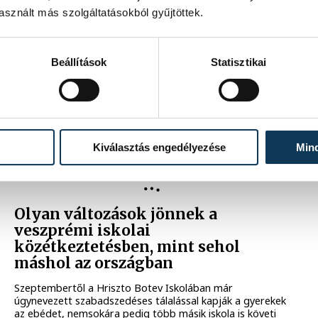
Mobilitási Hét keretén belül itt rendezték meg a
sznált más szolgáltatásokból gyűjtöttek.
KreszFeszt nevű kísérőrendezvényt, ahol a kisgyermekek
közlekedésbiztonsági tudásának fejlesztése volt a
fókuszban.
Beállítások
Statisztikai
2025. SZEPTEMBER 18. 1:15
Kiválasztás engedélyezése
Min
Olyan változások jönnek a
veszprémi iskolai
közétkeztetésben, mint sehol
máshol az országban
Szeptembertől a Hriszto Botev Iskolában már
úgynevezett szabadszedéses tálalással kapják a gyerekek
az ebédet, nemsokára pedig több másik iskola is követi