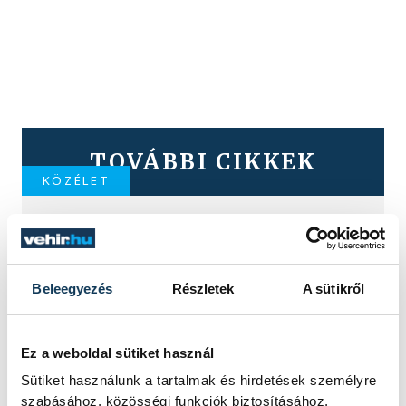
TOVÁBBI CIKKEK
KÖZÉLET
Navracsics Tibor: a
Fidesz elveszítette a
Beleegyezés
Részletek
A sütikről
középosztályt
A Fidesz felemelkedését az 1990-es
Ez a weboldal sütiket használ
évek végétől jelentő középosztály
Sütiket használunk a tartalmak és hirdetések személyre
elvesztéséről, a polgári értékek
szabásához, közösségi funkciók biztosításához,