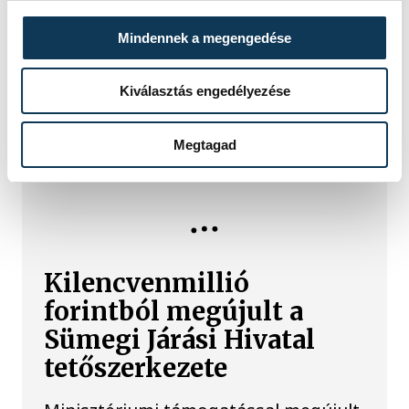
László Gyűjtemény új időszaki
kiállítása a konstruktív és
Mindennek a megengedése
geometrikus absztrakció
meghatározó francia alkotóit állítja
Kiválasztás engedélyezése
középpontba. A válogatás 2026.
április 12. és augusztus 2. között
Megtagad
látogatható.
Kilencvenmillió
forintból megújult a
Sümegi Járási Hivatal
tetőszerkezete