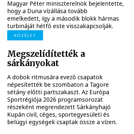
Magyar Péter miniszterelnök bejelentette,
hogy a Duna vízállása tovább
emelkedett, így a második blokk hármas
turbináját hétfő este visszakapcsolják.
KÖZÉLET
Megszelídítették a
sárkányokat
A dobok ritmusára evező csapatok
népesítették be szombaton a Tagore
sétány előtti partszakaszt. Az Európa
Sportrégiója 2026 programsorozat
részeként megrendezett Sárkányhajó
Kupán civil, céges, sportegyesületi és
belügyi egységek csaptak össze a vízen.