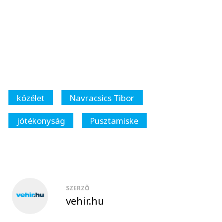
közélet
Navracsics Tibor
jótékonyság
Pusztamiske
SZERZŐ
vehir.hu