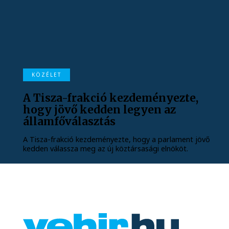
KÖZÉLET
A Tisza-frakció kezdeményezte,
hogy jövő kedden legyen az
államfőválasztás
A Tisza-frakció kezdeményezte, hogy a parlament jövő
kedden válassza meg az új köztársasági elnököt.