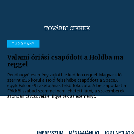
TOVÁBBI CIKKEK
TUDOMÁNY
Valami óriási csapódott a Holdba ma
reggel
Rendhagyó esemény zajlott le kedden reggel. Magyar idő
szerint 8:35 körül a Hold felszínébe csapódott a SpaceX
egyik Falcon–9 rakétájának felső fokozata. A becsapódást a
Földről szabad szemmel nem lehetett látni, a szakemberek
azonban távcsövekkel figyelték az eseményt.
IMPRESSZUM
MÉDIAAJÁNLAT
JOGI NYILAT