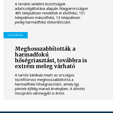
A területi védelmi bizottságok
adatszolgáltatása alapján Magyarországon
465 településen rendeltek el elsőfokú, 151
településen másodfokú, 13 településen
pedig harmadfokú vízkorlátozást.
IDŐJÁRÁS
Meghosszabbították a
harmadfokú
hőségriasztást, továbbra is
extrém meleg várható
A tartós kánikula miatt az országos
tisztifőorvos meghosszabbította a
harmadfokú hőségriasztást, amely így
péntek éjfélig marad érvényben. A döntés
Veszprém vármegyét is érinti.