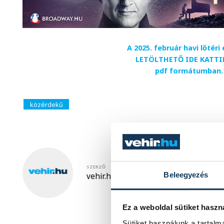
A 2025. február havi lőtéri 
LETÖLTHETŐ IDE KATT
pdf formátumban.
közérdekű
SZERZŐ
Beleegyezés
vehir.hu
Ez a weboldal sütiket haszn
Sütiket használunk a tartal