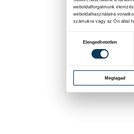
weboldalforgalmunk elemzésé
weboldalhasználatra vonatko
számukra vagy az Ön által ha
Hozzájárulás kiválasztása
Elengedhetetlen
Megtagad