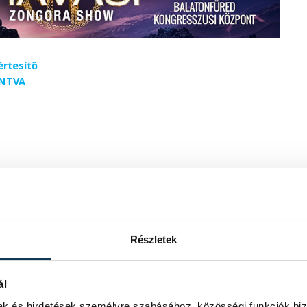
értesítő
INTVA
Részletek
ál
mak és hirdetések személyre szabásához, közösségi funkciók biz