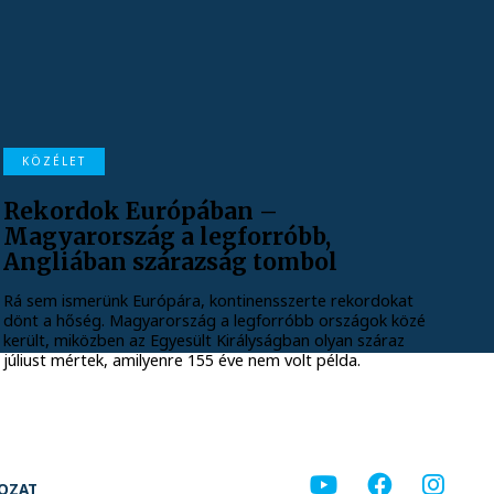
KÖZÉLET
Rekordok Európában –
Magyarország a legforróbb,
Angliában szárazság tombol
Rá sem ismerünk Európára, kontinensszerte rekordokat
dönt a hőség. Magyarország a legforróbb országok közé
került, miközben az Egyesült Királyságban olyan száraz
júliust mértek, amilyenre 155 éve nem volt példa.
KOZAT