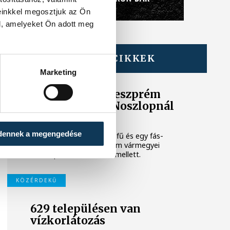
einkkel megosztjuk az Ön
l, amelyeket Ön adott meg
TOVÁBBI CIKKEK
KÖZÉRDEKŰ
Marketing
Újabb tűzeset Veszprém
vármegyében: Noszlopnál
ég a száraz fű
dennek a megengedése
Tíz hektáron ég a száraz fű és egy fás-
bokros terület a Veszprém vármegyei
Noszlopnál a 8402-es út mellett.
KÖZÉRDEKŰ
629 településen van
vízkorlátozás