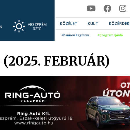
KÖZÉLET
KULT
KÖZÉRDEK
VESZPRÉM
6.
32°C
#Pannon Egyetem
#programajánló
 (2025. FEBRUÁR)