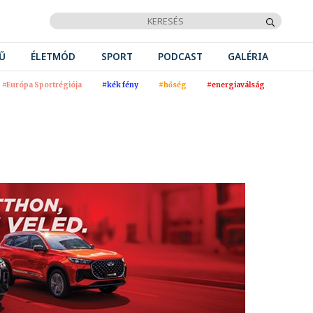
Ű
ÉLETMÓD
SPORT
PODCAST
GALÉRIA
#Európa Sportrégiója
#kék fény
#hőség
#energiaválság