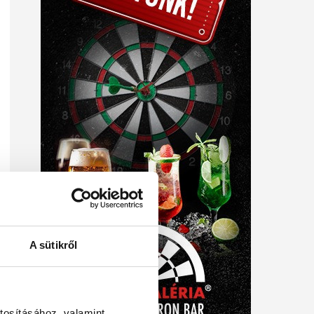
A sütikről
tosításához, valamint