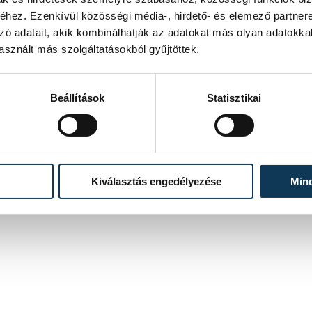
hez. Ezenkívül közösségi média-, hirdető- és elemező partner
zó adatait, akik kombinálhatják az adatokat más olyan adatokka
sznált más szolgáltatásokból gyűjtöttek.
Beállítások
Statisztikai
Kiválasztás engedélyezése
Min