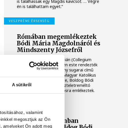
is találhassak egy Magdis kavicsot. … Végre
én is találhattam egyet.”
VESZPRÉMI ÉRSEKSÉG
Rómában megemlékeztek
Bódi Mária Magdolnáról és
Mindszenty Józsefről
A Római Magyar Akadémián (Collegium
Hungaricum) október 7-én este rendezték
meg A hit tanúi – a remény sugarai című
konferenciát, amelyen a Magyar Katolikus
Egyház 20. századi hőseire, Boldog Bódi
A sütikről
Mária Magdolnára és Tiszteletreméltó
Mindszenty József bíborosra emlékeztek.
KULTÚRA
tosításához, valamint
einkkel megosztjuk az Ön
Három templomban
l, amelyeket Ön adott meg
helyezték el Boldog Bódi