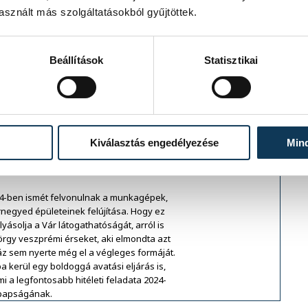
 korábbi érsek felkarolta, majd utódja,
sznált más szolgáltatásokból gyűjtöttek.
avaly révbe ért, amikor a Vatikánból
li Bódi Mária Magdolnát.
Beállítások
Statisztikai
, amit Udvardy Györggyel készítettünk
Kiválasztás engedélyezése
Min
 identitásunk megerősítése az egyik legfontosabb
4-ben ismét felvonulnak a munkagépek,
rnegyed épületeinek felújítása. Hogy ez
ásolja a Vár látogathatóságát, arról is
rgy veszprémi érseket, aki elmondta azt
z sem nyerte még el a végleges formáját.
 kerül egy boldoggá avatási eljárás is,
mi a legfontosabb hitéleti feladata 2024-
papságának.