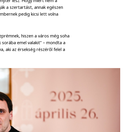
nytér lesz. Hogy miért nem a
ják a szertartást, annak egészen
mbernek pedig kicsi lett volna
eszprémnek, hiszen a város még soha
k sorába emel valakit” – mondta a
a, aki az érsekség részéről felel a