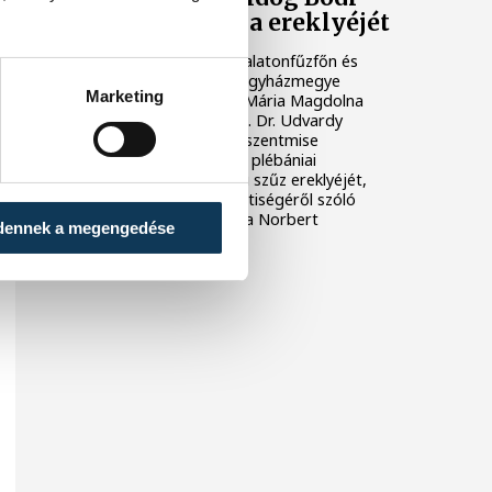
Mária Magdolna ereklyéjét
Három templomban – Balatonfűzfőn és
Litéren – ünnepelte a főegyházmegye
Marketing
közössége Boldog Bódi Mária Magdolna
ereklyéjének elhelyezését. Dr. Udvardy
György veszprémi érsek szentmise
keretében ajándékozta a plébániai
közösségeknek a vértanú szűz ereklyéjét,
valamint átadta az eredetiségéről szóló
dokumentumokat Laposa Norbert
dennek a megengedése
plébánosnak.