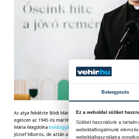
Beleegyezés
Ez a weboldal sütiket haszn
Az atya felidézte Bódi Mária Magdolna rövid, ám keresztén
egészen az 1945-ös mártírhaláláig, amikor egy orosz katona L
Sütiket használunk a tartal
Mária Magdolna
boldoggá avatási eljárását
szinte rögtön ha
weboldalforgalmunk elemzésé
József bíboros, de aztán a kommunizmus évtizedeiben elhal
weboldalhasználatra vonatko