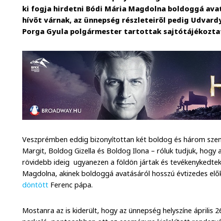
ki fogja hirdetni Bódi Mária Magdolna boldoggá ava
hívőt várnak, az ünnepség részleteiről pedig Udvard
Porga Gyula polgármester tartottak sajtótájékozta
Veszprémben eddig bizonyítottan két boldog és három szent 
Margit, Boldog Gizella és Boldog Ilona – róluk tudjuk, hog
rövidebb ideig ugyanezen a földön jártak és tevékenykedtek
Magdolna, akinek boldoggá avatásáról hosszú évtizedes elő
döntött
Ferenc pápa.
Mostanra az is kiderült, hogy az ünnepség helyszíne április 