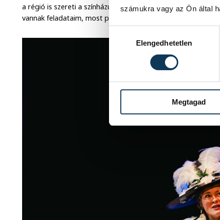
a régió is szereti a színházunkat, úgyhogy szépen haladunk 
számukra vagy az Ön által ha
vannak feladataim, most pedig éppen Veszprémben vagyun
Hozzájárulás kiválasztása
Elengedhetetlen
Megtagad