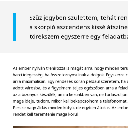
Szűz jegyben születtem, tehát ren
a skorpió aszcendens kissé átszíne
törekszem egyszerre egy feladatb
Az ember nyilván trenírozza is magát arra, hogy minden terüle
harci idegesség, ha összetornyosulnak a dolgok. Egyszerre c
arra maximálisan. Egy rendezés során például szeretem, ha
adott városba, és a figyelmem teljes egészében arra a felad
az a bizonyos készülék, ami a kezünkben van, ne torlaszolj
maga ideje, tudom, mikor kell bekapcsolnom a telefonomat, 
Persze nagy áldás minden kütyü, de egyben átok is. Az embe
rendet kell teremtenie maga körül.