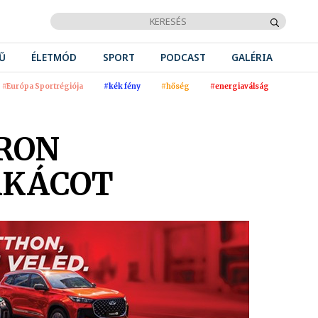
Ű
ÉLETMÓD
SPORT
PODCAST
GALÉRIA
#Európa Sportrégiója
#kék fény
#hőség
#energiaválság
ÁRON
ÁKÁCOT