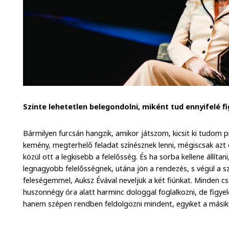
Szinte lehetetlen belegondolni, miként tud ennyifelé f
Bármilyen furcsán hangzik, amikor játszom, kicsit ki tudom
kemény, megterhelő feladat színésznek lenni, mégiscsak a
közül ott a legkisebb a felelősség. És ha sorba kellene állíta
legnagyobb felelősségnek, utána jön a rendezés, s végül a s
feleségemmel, Auksz Évával neveljük a két fiúnkat. Minden c
huszonnégy óra alatt harminc dologgal foglalkozni, de figyel
hanem szépen rendben feldolgozni mindent, egyiket a másik