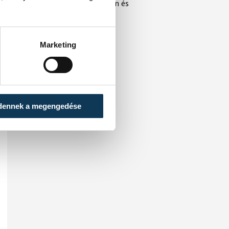
közönséget Veszprémben és
Balatonfüreden.
Marketing
dennek a megengedése