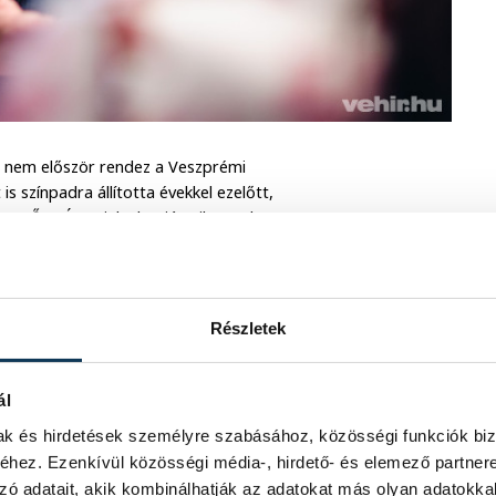
tó nem először rendez a Veszprémi
 színpadra állította évekkel ezelőtt,
tt. Őze Áron jelenleg játszik, rendez,
rzi magát jelenleg a pályáján, a
Részletek
mítottam, hogy a színházigazgatás is
ál
ltam feltétlenül, hiszen színészként
 el, viszont szeretem észrevenni
mak és hirdetések személyre szabásához, közösségi funkciók biz
Dunaújvárosban fantasztikus csapat
hez. Ezenkívül közösségi média-, hirdető- és elemező partner
g, nincs miért szégyenkezni. A szakma és
zó adatait, akik kombinálhatják az adatokat más olyan adatokka