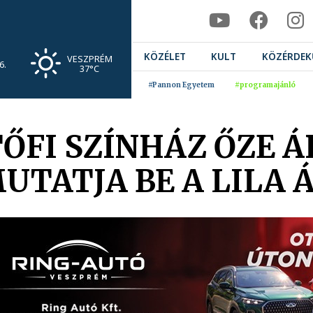
KÖZÉLET
KULT
KÖZÉRDEK
VESZPRÉM
6.
37°C
#Pannon Egyetem
#programajánló
ŐFI SZÍNHÁZ ŐZE 
UTATJA BE A LILA 