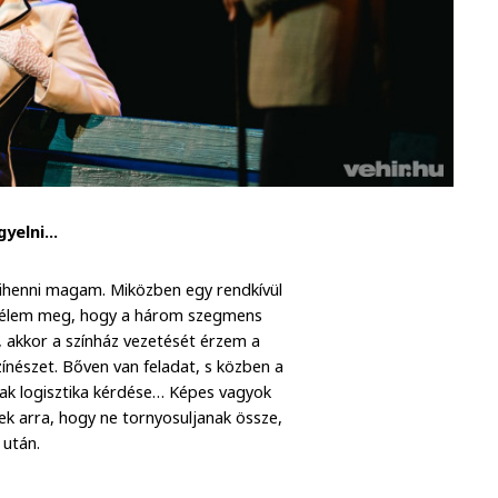
igyelni…
 pihenni magam. Miközben egy rendkívül
zt élem meg, hogy a három szegmens
ni, akkor a színház vezetését érzem a
zínészet. Bőven van feladat, s közben a
sak logisztika kérdése… Képes vagyok
ek arra, hogy ne tornyosuljanak össze,
 után.