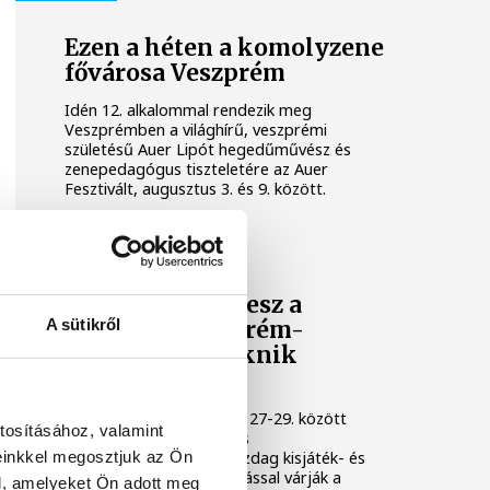
Ezen a héten a komolyzene
fővárosa Veszprém
Idén 12. alkalommal rendezik meg
Veszprémben a világhírű, veszprémi
születésű Auer Lipót hegedűművész és
zenepedagógus tiszteletére az Auer
Fesztivált, augusztus 3. és 9. között.
KULTÚRA
Osvárt Andrea lesz a
A sütikről
megújult Veszprém-
Balaton Filmpiknik
házigazdája
A Filmpikniken augusztus 27-29. között
tosításához, valamint
csaknem hatvan játék- és
einkkel megosztjuk az Ön
dokumentumfilmmel, gazdag kisjáték- és
animációs filmes válogatással várják a
l, amelyeket Ön adott meg