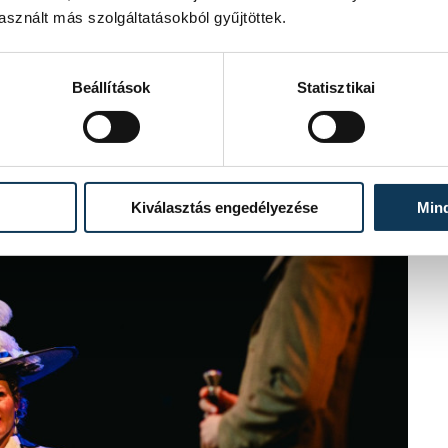
előre. Közben a Rózsavölgyi Szalonban is
sznált más szolgáltatásokból gyűjtöttek.
k…
Beállítások
Statisztikai
Kiválasztás engedélyezése
Min