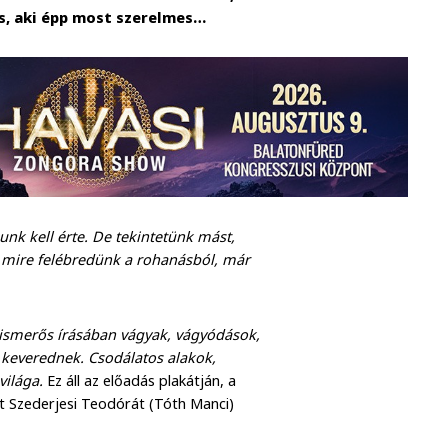
is, aki épp most szerelmes…
nunk kell érte. De tekintetünk mást,
 mire felébredünk a rohanásból, már
is ismerős írásában vágyak, vágyódások,
i keverednek. Csodálatos alakok,
világa.
Ez áll az előadás plakátján, a
nt Szederjesi Teodórát (Tóth Manci)