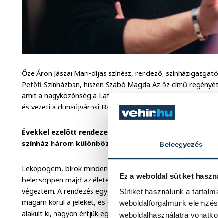
Őze Áron Jászai Mari-díjas színész, rendező, színházigazga
Petőfi Színházban, hiszen Szabó Magda Az őz című regényét is
amit a nagyközönség a Latinovits-Bujtor Játékszínben láthato
és vezeti a dunaújvárosi Bartók Kamaraszínházat.
Évekkel ezelőtt rendezett utoljára Veszprémben. Hogy é
színház három különböző szegmensében?
Beleegyezés
Lekopogom, bírok mindent, van mit csinálnom. Arra nem szá
Ez a weboldal sütiket haszn
belecsöppen majd az életembe, sőt, a rendezéssel sem számo
végeztem. A rendezés egyébként a tanításon keresztül indult
Sütiket használunk a tartal
magam körül a jeleket, és élni a lehetőségekkel. Mostanra 
weboldalforgalmunk elemzésé
alakult ki, nagyon értjük egymást, és a színház elég jól pörö
weboldalhasználatra vonatko