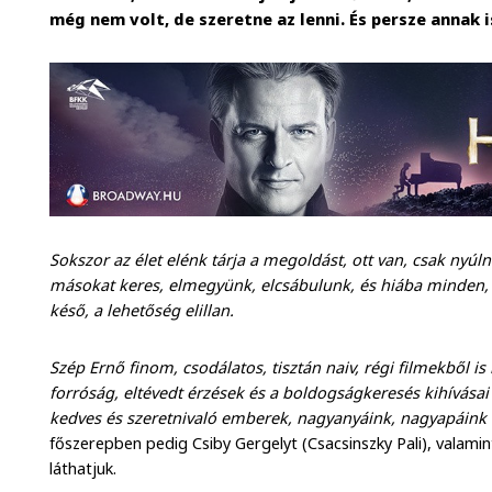
még nem volt, de szeretne az lenni. És persze annak 
Sokszor az élet elénk tárja a megoldást, ott van, csak nyúl
másokat keres, elmegyünk, elcsábulunk, és hiába minden,
késő, a lehetőség elillan.
Szép Ernő finom, csodálatos, tisztán naiv, régi filmekből 
forróság, eltévedt érzések és a boldogságkeresés kihívása
kedves és szeretnivaló emberek, nagyanyáink, nagyapáink 
főszerepben pedig Csiby Gergelyt (Csacsinszky Pali), valami
láthatjuk.