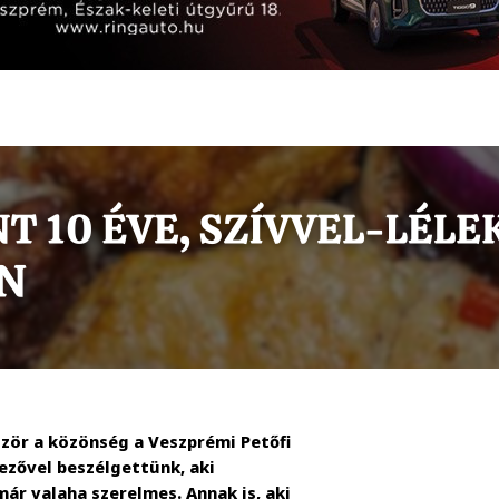
ször a közönség a Veszprémi Petőfi
ezővel beszélgettünk, aki
már valaha szerelmes. Annak is, aki