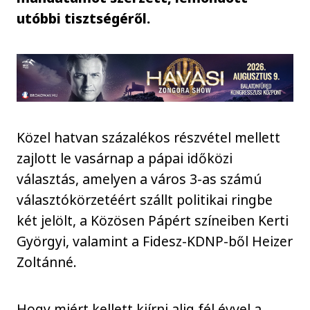
utóbbi tisztségéről.
Közel hatvan százalékos részvétel mellett
zajlott le vasárnap a pápai időközi
választás, amelyen a város 3-as számú
választókörzetéért szállt politikai ringbe
két jelölt, a Közösen Pápért színeiben Kerti
Györgyi, valamint a Fidesz-KDNP-ből Heizer
Zoltánné.
Hogy miért kellett kiírni alig fél évvel a