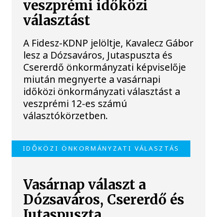
veszprémi időközi
választást
A Fidesz-KDNP jelöltje, Kavalecz Gábor
lesz a Dózsaváros, Jutaspuszta és
Csererdő önkormányzati képviselője
miután megnyerte a vasárnapi
időközi önkormányzati választást a
veszprémi 12-es számú
választókörzetben.
IDŐKÖZI ÖNKORMÁNYZATI VÁLASZTÁS
Vasárnap választ a
Dózsaváros, Csererdő és
Jutaspuszta