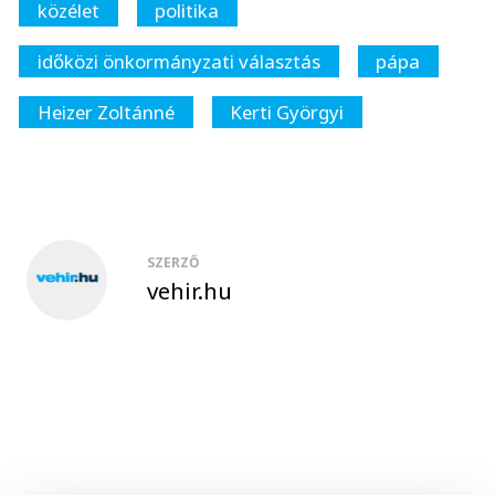
közélet
politika
időközi önkormányzati választás
pápa
Heizer Zoltánné
Kerti Györgyi
SZERZŐ
vehir.hu