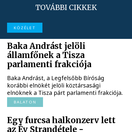
TOVÁBBI CIKKEK
KÖZÉLET
Baka Andrást jelöli
államfőnek a Tisza
parlamenti frakciója
Baka Andrást, a Legfelsőbb Bíróság
korábbi elnökét jelöli köztársasági
elnöknek a Tisza párt parlamenti frakciója.
BALATON
Egy furcsa halkonzerv lett
az Év Strandétele -