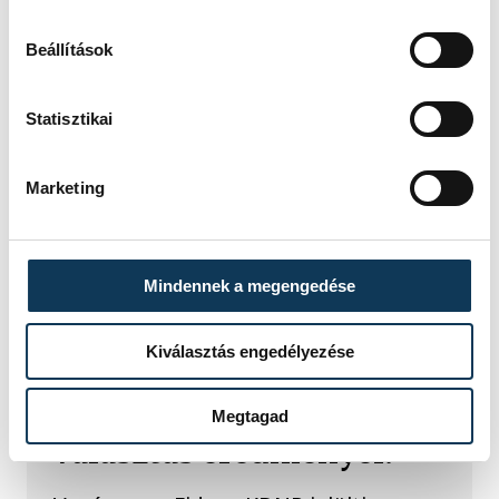
Beállítások
Statisztikai
Marketing
TOVÁBBI CIKKEK
Mindennek a megengedése
IDŐKÖZI ÖNKORMÁNYZATI VÁLASZTÁS
Kiválasztás engedélyezése
Mit mutatnak a hétvégi
veszprémi időközi
Megtagad
választás eredményei?