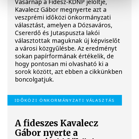
Vasárnap a Fidesz-KDNP jelöltje,
Kavalecz Gábor megnyerte azt a
veszprémi időközi önkormányzati
választást, amelyen a Dózsaváros,
Csererdő és Jutaspuszta lakói
választottak maguknak új képviselőt
a városi közgyűlésbe. Az eredményt
sokan papírformának értékelik, de
hogy pontosan mi olvasható ki a
sorok között, azt ebben a cikkünkben
boncolgatjuk.
IDŐKÖZI ÖNKORMÁNYZATI VÁLASZTÁS
A fideszes Kavalecz
Gábor nyerte a