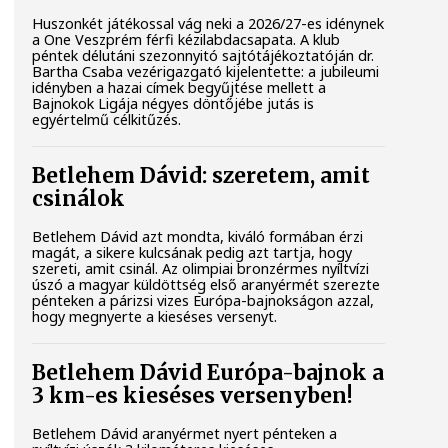
Huszonkét játékossal vág neki a 2026/27-es idénynek
a One Veszprém férfi kézilabdacsapata. A klub
péntek délutáni szezonnyitó sajtótájékoztatóján dr.
Bartha Csaba vezérigazgató kijelentette: a jubileumi
idényben a hazai címek begyűjtése mellett a
Bajnokok Ligája négyes döntőjébe jutás is
egyértelmű célkitűzés.
Betlehem Dávid: szeretem, amit
csinálok
Betlehem Dávid azt mondta, kiváló formában érzi
magát, a sikere kulcsának pedig azt tartja, hogy
szereti, amit csinál. Az olimpiai bronzérmes nyíltvízi
úszó a magyar küldöttség első aranyérmét szerezte
pénteken a párizsi vizes Európa-bajnokságon azzal,
hogy megnyerte a kieséses versenyt.
Betlehem Dávid Európa-bajnok a
3 km-es kieséses versenyben!
Betlehem Dávid aranyérmet nyert pénteken a