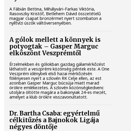
A Fábián Bettina, Mihályvári-Farkas Viktória,
Rasovszky Kristóf, Betlehem Dávid összetételű
magyar csapat bronzérmet nyert szombaton a
nyíltvízi úszók váltóversenyében.
A gólok mellett a könnyek is
potyogtak – Gasper Marguc
elköszönt Veszprémtől
Érzelmekben és gólokban gazdag gálamérkőzést
láthatott a veszprémi közönség péntek este. A One
Veszprém idénybeli első hazai mérkőzésén
fölényesen nyert a szlovén RK Celje ellen, az est
azonban Gasper Marguc búcsúja miatt marad
örökre emlékezetes. A szlovén közönségkedvenc
utoljára öltötte magára a bakonyiak 24-es mezét,
amelyet a klub örökre visszavonultatott.
Dr. Bartha Csaba: egyértelmű
célkitűzés a Bajnokok Ligája
négyes döntője