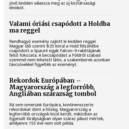
jövő kedden válassza meg az új köztársasági
elnököt.
Valami óriási csapódott a Holdba
ma reggel
Rendhagyó esemény zajlott le kedden reggel.
Magyar idő szerint 8:35 körül a Hold felszínébe
csapódott a SpaceX egyik Falcon–9 rakétájának
felső fokozata. A becsapódást a Földről szabad
szemmel nem lehetett látni, a szakemberek azonban
távcsövekkel figyelték az eseményt.
Rekordok Európában –
Magyarország a legforróbb,
Angliában szárazság tombol
Rá sem ismerünk Európára, kontinensszerte
rekordokat dönt a hőség. Magyarország a
legforróbb országok közé került, miközben az
Egyesült Királyságban olyan száraz júliust mértek,
amilyenre 155 éve nem volt példa.