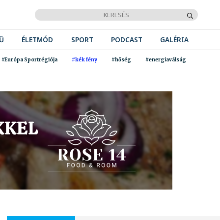
Ű
ÉLETMÓD
SPORT
PODCAST
GALÉRIA
#Európa Sportrégiója
#kék fény
#hőség
#energiaválság