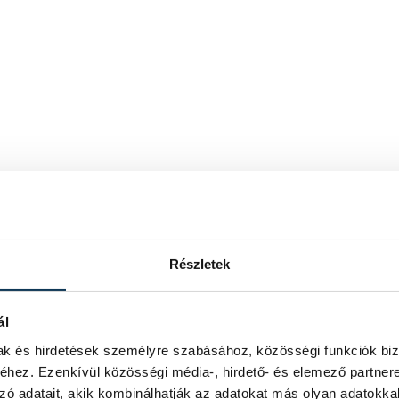
Részletek
ál
mak és hirdetések személyre szabásához, közösségi funkciók biz
hez. Ezenkívül közösségi média-, hirdető- és elemező partner
zó adatait, akik kombinálhatják az adatokat más olyan adatokka