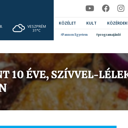
KÖZÉLET
KULT
KÖZÉRDEK
VESZPRÉM
8.
31°C
#Pannon Egyetem
#programajánló