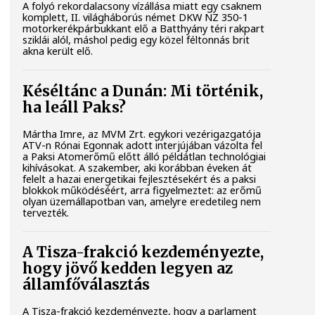
A folyó rekordalacsony vízállása miatt egy csaknem
komplett, II. világháborús német DKW NZ 350-1
motorkerékpárbukkant elő a Batthyány téri rakpart
sziklái alól, máshol pedig egy közel féltonnás brit
akna került elő.
Késéltánc a Dunán: Mi történik,
ha leáll Paks?
Mártha Imre, az MVM Zrt. egykori vezérigazgatója
ATV-n Rónai Egonnak adott interjújában vázolta fel
a Paksi Atomerőmű előtt álló példátlan technológiai
kihívásokat. A szakember, aki korábban éveken át
felelt a hazai energetikai fejlesztésekért és a paksi
blokkok működéséért, arra figyelmeztet: az erőmű
olyan üzemállapotban van, amelyre eredetileg nem
tervezték.
A Tisza-frakció kezdeményezte,
hogy jövő kedden legyen az
államfőválasztás
A Tisza-frakció kezdeményezte, hogy a parlament