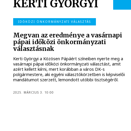
KERTI GYÖRGYI
IDŐKÖZI ÖNKORMÁNYZATI VÁLASZTÁS
Megvan az eredménye a vasárnapi
pápai időközi önkormányzati
választásnak
Kerti Györgyi a Közösen Pápáért színeiben nyerte meg a
vasárnapi pápai időközi önkormányzati választást, amit
azért kellett kiírni, mert korábban a város DK-s
polgármestere, aki egyéni választókörzetben is képviselői
mandátumot szerzett, lemondott utóbbi tisztségéről.
2025. MÁRCIUS 3. 10:00