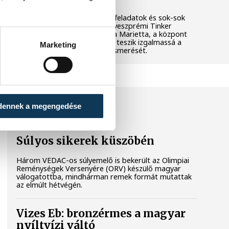
Látványos kísérletek, kreatív feladatok és sok-sok
élmény várja a gyerekeket a veszprémi Tinker
Labsben. Videónkban Balassa Marietta, a központ
vezetője mutatja be, hogyan teszik izgalmassá a
Marketing
természettudományok megismerését.
SPORT
dennek a megengedése
Súlyos sikerek küszöbén
Három VEDAC-os súlyemelő is bekerült az Olimpiai
Reménységek Versenyére (ORV) készülő magyar
válogatottba, mindhárman remek formát mutattak
az elmúlt hétvégén.
Vizes Eb: bronzérmes a magyar
nyíltvízi váltó