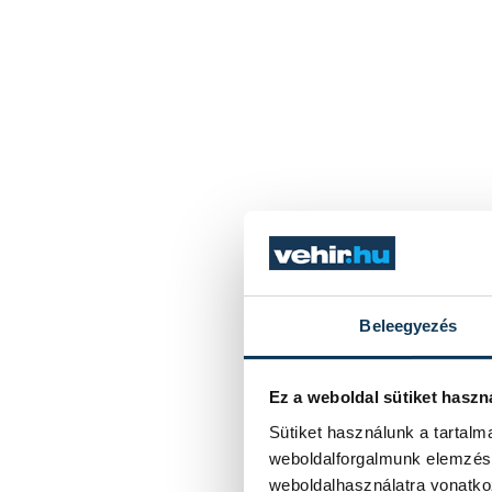
Beleegyezés
Ez a weboldal sütiket haszn
Sütiket használunk a tartal
weboldalforgalmunk elemzésé
weboldalhasználatra vonatko