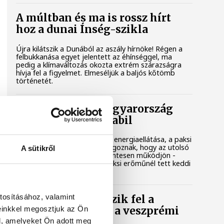
A múltban és ma is rossz hírt
hoz a dunai Ínség-szikla
Újra kilátszik a Dunából az aszály hírnöke! Régen a
felbukkanása egyet jelentett az éhínséggel, ma
pedig a klímaváltozás okozta extrém szárazságra
hívja fel a figyelmet. Elmeséljük a baljós kőtömb
történetét.
Magyar Péter: Magyarország
energiaellátása stabil
Jelenleg stabil Magyarország energiaellátása, a paksi
erőmű munkatársai azon dolgoznak, hogy az utolsó
A sütikről
még termelő turbina hibamentesen működjön -
közölte a miniszterelnök a paksi erőműnél tett keddi
látogatása során.
tosításához, valamint
Játék közben fedezik fel a
einkkel megosztjuk az Ön
tudomány világát a veszprémi
gyerekek
l, amelyeket Ön adott meg