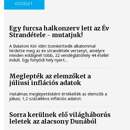
KÖZÉLET
Egy furcsa halkonzerv lett az Év
Strandétele - mutatjuk!
A Balatoni Kör idén tizenkettedik alkalommal
hirdette meg az év strandétele versenyt, amelyre
minden eddiginél több, 22 vendéglátóhely 44 étellel
indult. Egy fonyódi hely nyert...
Meglepték az elemzőket a
júliusi inflációs adatok
Hatalmas meglepetésként értékelték az elemzők a
júliusi, 1,2 százalékos inflációs adatot.
Sorra kerülnek elő világháborús
leletek az alacsony Dunából