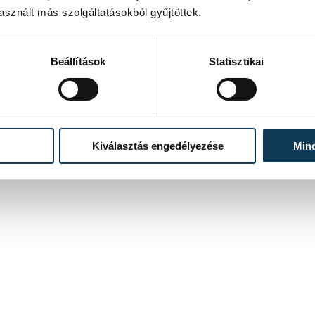
sznált más szolgáltatásokból gyűjtöttek.
Beállítások
Statisztikai
Kiválasztás engedélyezése
Min