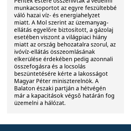
Péntek estére összehívták a védelmi
munkacsoportot az egyre feszültebbé
váló hazai víz- és energiahelyzet
miatt. A Mol szerint az üzemanyag-
ellátás egyelőre biztosított, a gázolaj
esetében viszont a világpiaci hiány
miatt az ország behozatalra szorul, az
ivóvíz-ellátás összeomlásának
elkerülése érdekében pedig azonnali
összefogásra és a locsolás
beszüntetésére kérte a lakosságot
Magyar Péter miniszterelnök. A
Balaton északi partján a hétvégén
már a kapacitások végső határán fog
üzemelni a hálózat.