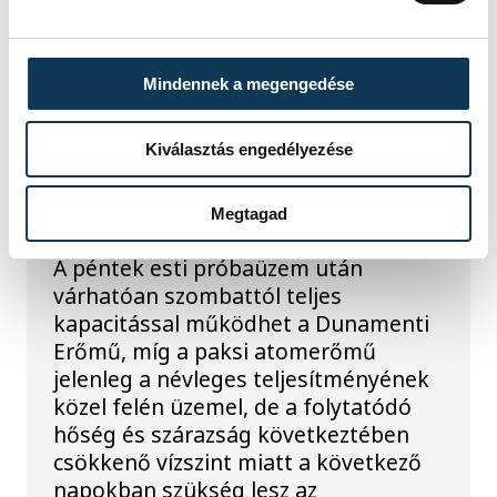
ENERGIAVÁLSÁG
Mindennek a megengedése
Szombattól újraindulhat
a Dunamenti Erőmű, a
Kiválasztás engedélyezése
paksi atomerőmű fél
teljesítménnyel üzemel
Megtagad
A péntek esti próbaüzem után
várhatóan szombattól teljes
kapacitással működhet a Dunamenti
Erőmű, míg a paksi atomerőmű
jelenleg a névleges teljesítményének
közel felén üzemel, de a folytatódó
hőség és szárazság következtében
csökkenő vízszint miatt a következő
napokban szükség lesz az