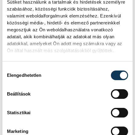
Sütiket használunk a tartalmak és hirdetések személyre
szabásához, közösségi funkciók biztosításához,
TOVÁBBI CIKKEK
valamint weboldalforgalmunk elemzéséhez. Ezenkívül
ENERGIAVÁLSÁG
közösségi média-, hirdető- és elemező partnereinkkel
megosztjuk az Ön weboldalhasználatra vonatkozó
adatait, akik kombinálhatják az adatokat más olyan
Magyar Péter:
adatokkal, amelyeket Ön adott meg számukra vagy az
Ön által használt más szolgáltatásokból gyűjtöttek.
Magyarország
energiaellátása stabil
Hozzájárulás kiválasztása
Elengedhetetlen
Jelenleg stabil Magyarország
energiaellátása, a paksi erőmű
munkatársai azon dolgoznak, hogy az
Beállítások
utolsó még termelő turbina
hibamentesen működjön - közölte a
Statisztikai
miniszterelnök a paksi erőműnél tett
keddi látogatása során.
Marketing