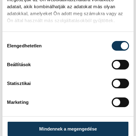
Tál
vehir.hu
adatait, akik kombinálhatják az adatokat más olyan
Dominik
adatokkal, amelyeket Ön adott meg számukra vagy az
Ön által használt más szolgáltatásokból gyűjtöttek.
Hozzájárulás kiválasztása
Események
Elengedhetetlen
Beállítások
KORÁBBI ESEMÉNYEK BETÖLTÉSE
Statisztikai
SOROZAT
NB III ÉSZAKNYUGATI
Marketing
CSOPORT 2025/26
HAZAI
VSC VESZPRÉM
VENDÉG
PUSKÁS AKADÉMIA FC II
IDŐPONT
2026. MÁJUS 10. 17:00
Mindennek a megengedése
HELYSZÍN
VESZPRÉM, VESZPRÉMI