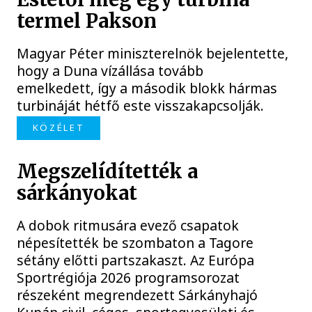
termel Pakson
Magyar Péter miniszterelnök bejelentette,
hogy a Duna vízállása tovább
emelkedett, így a második blokk hármas
turbináját hétfő este visszakapcsolják.
KÖZÉLET
Megszelídítették a
sárkányokat
A dobok ritmusára evező csapatok
népesítették be szombaton a Tagore
sétány előtti partszakaszt. Az Európa
Sportrégiója 2026 programsorozat
részeként megrendezett Sárkányhajó