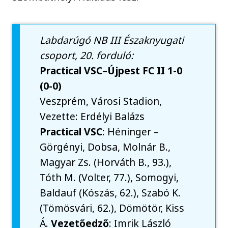
Labdarúgó NB III Északnyugati
csoport, 20. forduló:
Practical VSC–Újpest FC II 1-0
(0-0)
Veszprém, Városi Stadion,
Vezette: Erdélyi Balázs
Practical VSC
: Héninger –
Görgényi, Dobsa, Molnár B.,
Magyar Zs. (Horváth B., 93.),
Tóth M. (Volter, 77.), Somogyi,
Baldauf (Kószás, 62.), Szabó K.
(Tömösvári, 62.), Dömötör, Kiss
Á.
Vezetőedző
: Imrik László