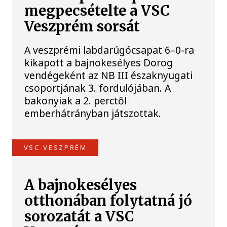
megpecsételte a VSC
Veszprém sorsát
A veszprémi labdarúgócsapat 6–0-ra
kikapott a bajnokesélyes Dorog
vendégeként az NB III északnyugati
csoportjának 3. fordulójában. A
bakonyiak a 2. perctől
emberhátrányban játszottak.
VSC VESZPRÉM
A bajnokesélyes
otthonában folytatná jó
sorozatát a VSC