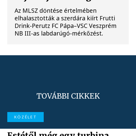
Az MLSZ döntése értelmében
elhalasztották a szerdára kiírt Frutti
Drink-Perutz FC Pápa–VSC Veszprém
NB III-as labdarúgó-mérkőzést.
TOVÁBBI CIKKEK
KÖZÉLET
Estétől még egy turbina