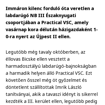
Immáron kilenc forduló óta veretlen a
labdarúgó NB III Északnyugati
csoportjában a Practical VSC, amely
vasárnap kora délután házigazdaként 1-
0-ra nyert az Újpest II ellen.
Legutóbb még tavaly októberben, az
éllovas Bicske ellen vesztett a
harmadosztályú labdarúgó-bajnokságban
a harmadik helyen álló Practical VSC. Ezt
követően ősszel még öt győzelmet és
döntetlent szállítottak Imrik László
tanítványai, akik a tavaszi idényt is sikerrel
kezdték a III. kerület ellen, legutóbb pedig