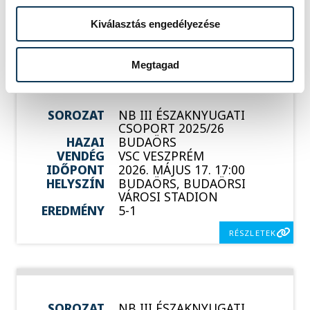
VÁROSI STADION
EREDMÉNY
2-1
Kiválasztás engedélyezése
RÉSZLETEK
Megtagad
SOROZAT
NB III ÉSZAKNYUGATI
CSOPORT 2025/26
HAZAI
BUDAÖRS
VENDÉG
VSC VESZPRÉM
IDŐPONT
2026. MÁJUS 17. 17:00
HELYSZÍN
BUDAÖRS, BUDAÖRSI
VÁROSI STADION
EREDMÉNY
5-1
RÉSZLETEK
SOROZAT
NB III ÉSZAKNYUGATI