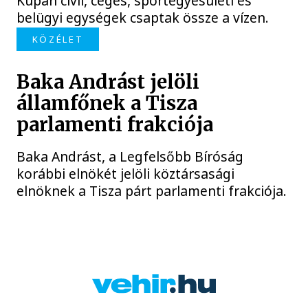
Kupán civil, céges, sportegyesületi és
belügyi egységek csaptak össze a vízen.
KÖZÉLET
Baka Andrást jelöli
államfőnek a Tisza
parlamenti frakciója
Baka Andrást, a Legfelsőbb Bíróság
korábbi elnökét jelöli köztársasági
elnöknek a Tisza párt parlamenti frakciója.