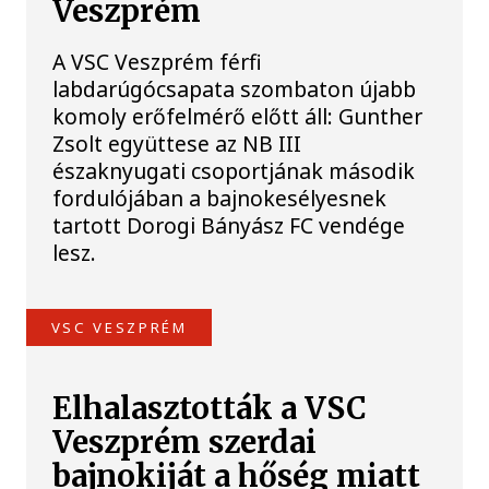
Veszprém
A VSC Veszprém férfi
labdarúgócsapata szombaton újabb
komoly erőfelmérő előtt áll: Gunther
Zsolt együttese az NB III
északnyugati csoportjának második
fordulójában a bajnokesélyesnek
tartott Dorogi Bányász FC vendége
lesz.
VSC VESZPRÉM
Elhalasztották a VSC
Veszprém szerdai
bajnokiját a hőség miatt