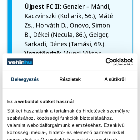
Újpest FC II:
Genzler – Mándi,
Kaczvinszki (Kollarik, 56.), Máté
Zs., Horváth D., Onovo, Simon
B., Dékei (Necula, 86.), Geiger,
Sarkadi, Dénes (Tamási, 69.).
Vezetőedző
: Mundi Viktor
Gólszerző
: Dobsa (49.)
Beleegyezés
Részletek
A sütikről
sport
labdarúgás
VSC Veszprém
Ez a weboldal sütiket használ
Sütiket használunk a tartalmak és hirdetések személyre
szabásához, közösségi funkciók biztosításához,
valamint weboldalforgalmunk elemzéséhez. Ezenkívül
közösségi média-, hirdető- és elemező partnereinkkel
FOTÓS
SZERZŐ
megosztjuk az Ön weboldalhasználatra vonatkozó