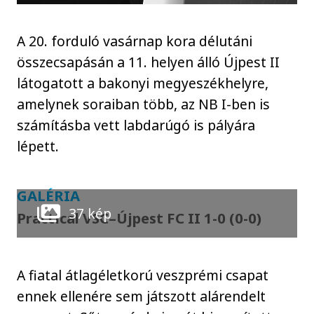
A 20. forduló vasárnap kora délutáni
összecsapásán a 11. helyen álló Újpest II
látogatott a bakonyi megyeszékhelyre,
amelynek soraiban több, az NB I-ben is
számításba vett labdarúgó is pályára
lépett.
GALÉRIA
37 kép
Practical VSC–Újpest FC II 1-0 (0-0)
A fiatal átlagéletkorú veszprémi csapat
ennek ellenére sem játszott alárendelt