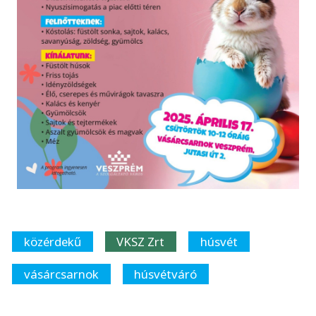
közérdekű
VKSZ Zrt
húsvét
vásárcsarnok
húsvétváró