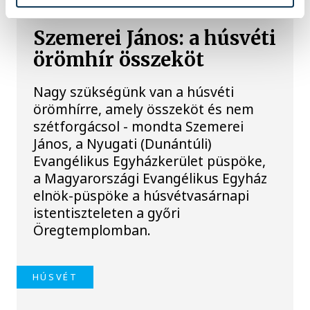
Szemerei János: a húsvéti
örömhír összeköt
Nagy szükségünk van a húsvéti
örömhírre, amely összeköt és nem
szétforgácsol - mondta Szemerei
János, a Nyugati (Dunántúli)
Evangélikus Egyházkerület püspöke,
a Magyarországi Evangélikus Egyház
elnök-püspöke a húsvétvasárnapi
istentiszteleten a győri
Öregtemplomban.
HÚSVÉT