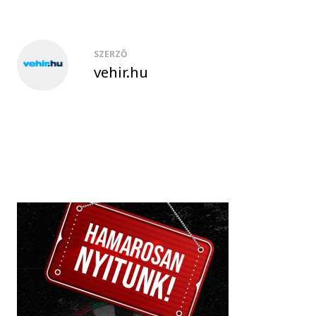
SZERZŐ
vehir.hu