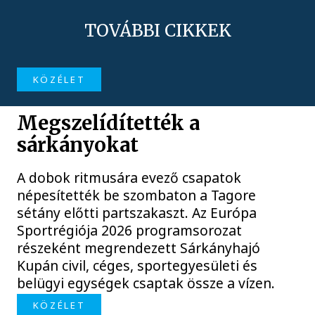
TOVÁBBI CIKKEK
KÖZÉLET
Megszelídítették a
sárkányokat
A dobok ritmusára evező csapatok
népesítették be szombaton a Tagore
sétány előtti partszakaszt. Az Európa
Sportrégiója 2026 programsorozat
részeként megrendezett Sárkányhajó
Kupán civil, céges, sportegyesületi és
belügyi egységek csaptak össze a vízen.
KÖZÉLET