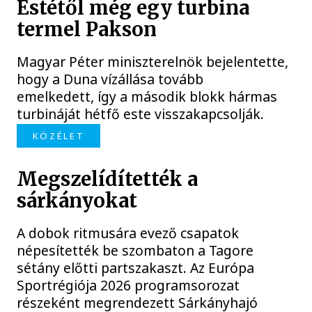
Estétől még egy turbina
termel Pakson
Magyar Péter miniszterelnök bejelentette,
hogy a Duna vízállása tovább
emelkedett, így a második blokk hármas
turbináját hétfő este visszakapcsolják.
KÖZÉLET
Megszelídítették a
sárkányokat
A dobok ritmusára evező csapatok
népesítették be szombaton a Tagore
sétány előtti partszakaszt. Az Európa
Sportrégiója 2026 programsorozat
részeként megrendezett Sárkányhajó