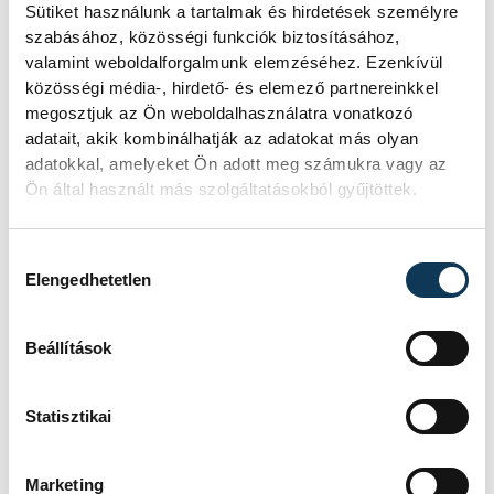
Sütiket használunk a tartalmak és hirdetések személyre
szabásához, közösségi funkciók biztosításához,
valamint weboldalforgalmunk elemzéséhez. Ezenkívül
Rengeteg
közösségi média-, hirdető- és elemező partnereinkkel
szabálytalanságot talált
megosztjuk az Ön weboldalhasználatra vonatkozó
a NAV a Balatonnál
adatait, akik kombinálhatják az adatokat más olyan
adatokkal, amelyeket Ön adott meg számukra vagy az
A Nemzeti Adó- és Vámhivatal nyári
Ön által használt más szolgáltatásokból gyűjtöttek.
ellenőrzéssorozatában július
óta Somogy, Veszprém és Zala
Hozzájárulás kiválasztása
vármegyében vizsgálják a
Elengedhetetlen
legforgalmasabb nyári
szolgáltatókat, köztük a
Beállítások
vendéglátóhelyeket, a sporteszköz-
kölcsönzőket és a taxisokat is.
Statisztikai
KÖZÉRDEKŰ
Marketing