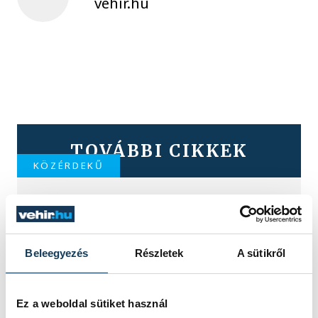
vehir.hu
TOVÁBBI CIKKEK
KÖZÉRDEKŰ
Ideiglenes
forgalomkorlátozás a
Beleegyezés
Részletek
A sütikről
Jókai utcában
Ez a weboldal sütiket használ
KÖZÉRDEKŰ