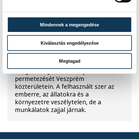
Ismét permetezik a
vadgesztenyefákat
Mindennek a megengedése
Veszprémben
Kiválasztás engedélyezése
A VKSZ Zrt. tájékoztatása szerint
augusztus 7. és 17. között
Megtagad
éjszakánként végzik a
vadgesztenyefák növényvédelmi
permetezését Veszprém
közterületein. A felhasznált szer az
emberre, az állatokra és a
környezetre veszélytelen, de a
munkálatok zajjal járnak.