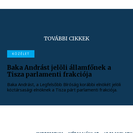
TOVÁBBI CIKKEK
KÖZÉLET
Baka Andrást jelöli államfőnek a
Tisza parlamenti frakciója
Baka Andrást, a Legfelsőbb Bíróság korábbi elnökét jelöli
köztársasági elnöknek a Tisza párt parlamenti frakciója.