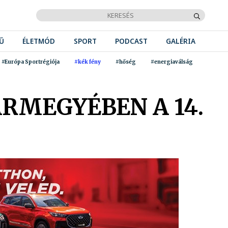
Ű
ÉLETMÓD
SPORT
PODCAST
GALÉRIA
#Európa Sportrégiója
#kék fény
#hőség
#energiaválság
RMEGYÉBEN A 14.