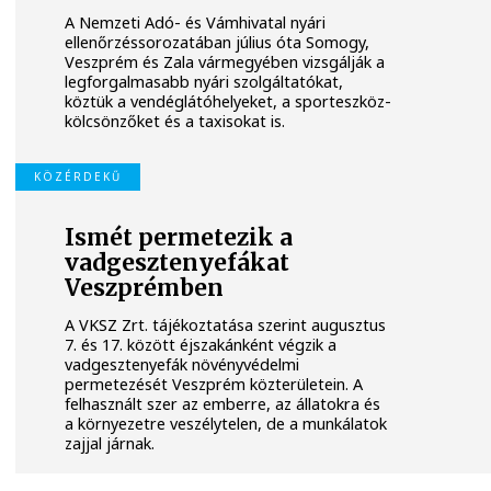
A Nemzeti Adó- és Vámhivatal nyári
ellenőrzéssorozatában július óta Somogy,
Veszprém és Zala vármegyében vizsgálják a
legforgalmasabb nyári szolgáltatókat,
köztük a vendéglátóhelyeket, a sporteszköz-
kölcsönzőket és a taxisokat is.
KÖZÉRDEKŰ
Ismét permetezik a
vadgesztenyefákat
Veszprémben
A VKSZ Zrt. tájékoztatása szerint augusztus
7. és 17. között éjszakánként végzik a
vadgesztenyefák növényvédelmi
permetezését Veszprém közterületein. A
felhasznált szer az emberre, az állatokra és
a környezetre veszélytelen, de a munkálatok
zajjal járnak.