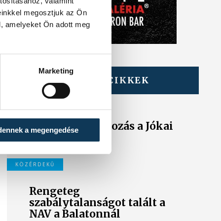
tosításához, valamint
einkkel megosztjuk az Ön
l, amelyeket Ön adott meg
Marketing
TOVÁBBI CIKKEK
KÖZÉRDEKŰ
Ideiglenes
forgalomkorlátozás a Jókai
dennek a megengedése
utcában
KÖZÉRDEKŰ
Rengeteg
szabálytalanságot talált a
NAV a Balatonnál