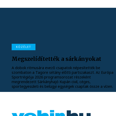
KÖZÉLET
Megszelídítették a sárkányokat
A dobok ritmusára evező csapatok népesítették be
szombaton a Tagore sétány előtti partszakaszt. Az Európa
Sportrégiója 2026 programsorozat részeként
megrendezett Sárkányhajó Kupán civil, céges,
sportegyesületi és belügyi egységek csaptak össze a vízen.