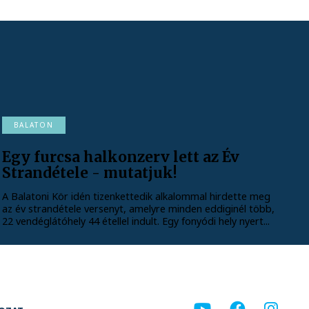
BALATON
Egy furcsa halkonzerv lett az Év
Strandétele - mutatjuk!
A Balatoni Kör idén tizenkettedik alkalommal hirdette meg
az év strandétele versenyt, amelyre minden eddiginél több,
22 vendéglátóhely 44 étellel indult. Egy fonyódi hely nyert...