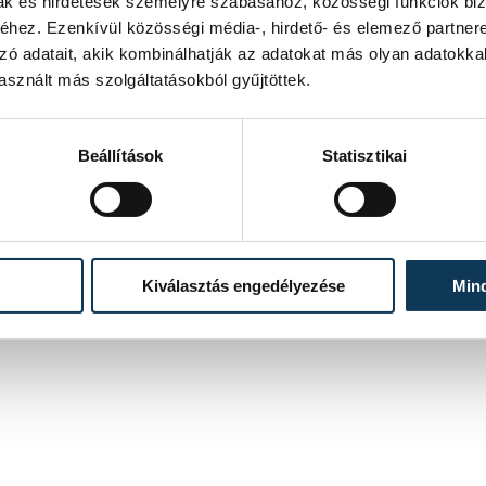
mak és hirdetések személyre szabásához, közösségi funkciók biz
hez. Ezenkívül közösségi média-, hirdető- és elemező partner
zó adatait, akik kombinálhatják az adatokat más olyan adatokka
sznált más szolgáltatásokból gyűjtöttek.
Beállítások
Statisztikai
Kiválasztás engedélyezése
Min