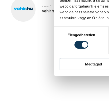
Sütiket használunk a tartal
weboldalforgalmunk elemzésé
SZERZŐ
vehir.hu
weboldalhasználatra vonatko
számukra vagy az Ön által ha
Hozzájárulás kiválasztása
Elengedhetetlen
Megtagad