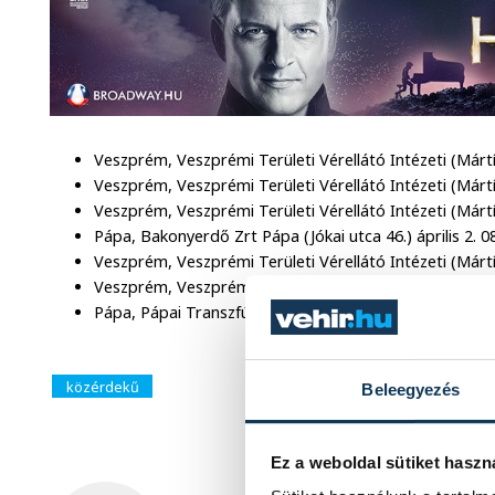
Veszprém, Veszprémi Területi Vérellátó Intézeti (Mártír
Veszprém, Veszprémi Területi Vérellátó Intézeti (Mártíro
Veszprém, Veszprémi Területi Vérellátó Intézeti (Mártíro
Pápa, Bakonyerdő Zrt Pápa (Jókai utca 46.) április 2. 08
Veszprém, Veszprémi Területi Vérellátó Intézeti (Mártíro
Veszprém, Veszprémi Területi Vérellátó Intézeti (Mártíro
Pápa, Pápai Transzfúziós Osztály intézeti (Séllyei utca 4)
közérdekű
Beleegyezés
Ez a weboldal sütiket haszn