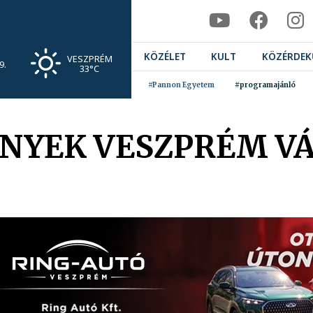
KÖZÉLET
KULT
KÖZÉRDEK
VESZPRÉM
9.
33°C
#Pannon Egyetem
#programajánló
NYEK VESZPRÉM VÁ