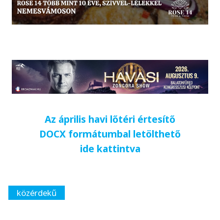
Az április havi lőtéri értesítő
DOCX formátumbal letölthető
ide kattintva
közérdekű