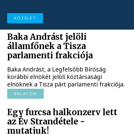
KÖZÉLET
Baka Andrást jelöli
államfőnek a Tisza
parlamenti frakciója
Baka Andrást, a Legfelsőbb Bíróság
korábbi elnökét jelöli köztársasági
elnöknek a Tisza párt parlamenti frakciója.
BALATON
Egy furcsa halkonzerv lett
az Év Strandétele -
mutatjuk!