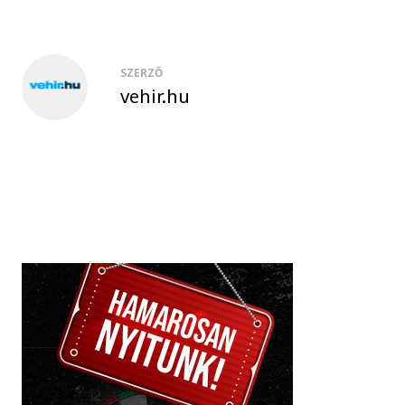
SZERZŐ
vehir.hu