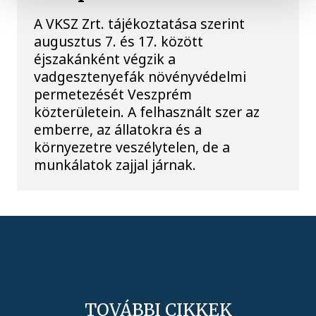
A VKSZ Zrt. tájékoztatása szerint
augusztus 7. és 17. között
éjszakánként végzik a
vadgesztenyefák növényvédelmi
permetezését Veszprém
közterületein. A felhasznált szer az
emberre, az állatokra és a
környezetre veszélytelen, de a
munkálatok zajjal járnak.
TOVÁBBI CIKKEK