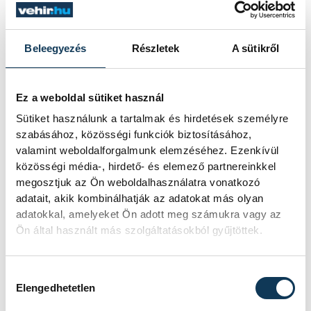
Beleegyezés
Részletek
A sütikről
TOVÁBBI CIKKEK
KÖZÉRDEKŰ
Ez a weboldal sütiket használ
Sütiket használunk a tartalmak és hirdetések személyre
Ideiglenes
szabásához, közösségi funkciók biztosításához,
forgalomkorlátozás a
valamint weboldalforgalmunk elemzéséhez. Ezenkívül
közösségi média-, hirdető- és elemező partnereinkkel
Jókai utcában
megosztjuk az Ön weboldalhasználatra vonatkozó
adatait, akik kombinálhatják az adatokat más olyan
adatokkal, amelyeket Ön adott meg számukra vagy az
KÖZÉRDEKŰ
Ön által használt más szolgáltatásokból gyűjtöttek.
Rengeteg
Hozzájárulás kiválasztása
Elengedhetetlen
szabálytalanságot talált