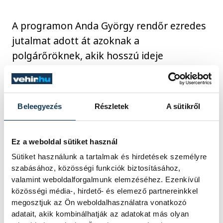
A programon Anda György rendőr ezredes
jutalmat adott át azoknak a
polgárőröknek, akik hosszú ideje
kiemelkedő szorgalommal látják el
feladataikat:
Beleegyezés
Részletek
A sütikről
Szalai Tibor (Pápai Polgárőr
Egyesület)
Ez a weboldal sütiket használ
Szabó László (Somlóvásárhelyi
Sütiket használunk a tartalmak és hirdetések személyre
szabásához, közösségi funkciók biztosításához,
Polgárőr Egyesület)
valamint weboldalforgalmunk elemzéséhez. Ezenkívül
Sprigmann Mihály (Városlőd-
közösségi média-, hirdető- és elemező partnereinkkel
Csehbánya Polgárőr Egyesület)
megosztjuk az Ön weboldalhasználatra vonatkozó
adatait, akik kombinálhatják az adatokat más olyan
Csapó Sándor (Balatonalmádi