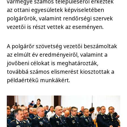
vármegye számos településéről érkeztek
az ottani egyesületek képviseletében
polgárőrök, valamint rendőrségi szervek
vezetői is részt vettek az eseményen.
A polgárőr szövetség vezetői beszámoltak
az elmúlt év eredményeiről, valamint a
jövőbeni célokat is meghatározták,
továbbá számos elismerést kiosztottak a
példaértékű munkákért.