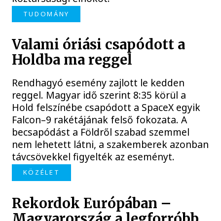
TUDOMÁNY
Valami óriási csapódott a
Holdba ma reggel
Rendhagyó esemény zajlott le kedden
reggel. Magyar idő szerint 8:35 körül a
Hold felszínébe csapódott a SpaceX egyik
Falcon–9 rakétájának felső fokozata. A
becsapódást a Földről szabad szemmel
nem lehetett látni, a szakemberek azonban
távcsövekkel figyelték az eseményt.
KÖZÉLET
Rekordok Európában –
Magyarország a legforróbb,