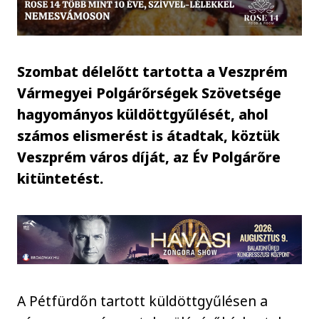
Szombat délelőtt tartotta a Veszprém
Vármegyei Polgárőrségek Szövetsége
hagyományos küldöttgyűlését, ahol
számos elismerést is átadtak, köztük
Veszprém város díját, az Év Polgárőre
kitüntetést.
A Pétfürdőn tartott küldöttgyűlésen a