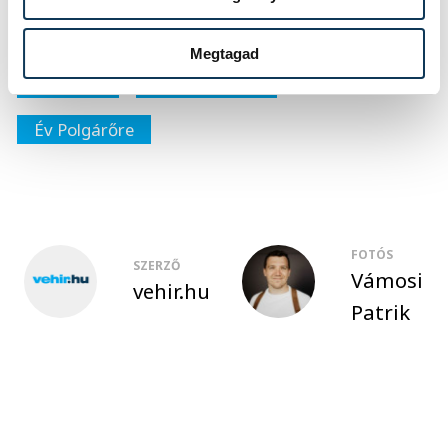
közélet
elismerés
Varga Tamás
Megtagad
polgárőr
Takács László
Év Polgárőre
FOTÓS
SZERZŐ
Vámosi
vehir.hu
Patrik