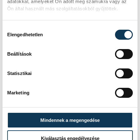
adatokkal, amelyeket Ön adott meg számukra vagy az
Polgárőr Egyesület)
Ön által használt más szolgáltatásokból gyűjtöttek.
Jánosi Attila (Balatonudvari
Polgárőr Egyesület)
Hozzájárulás kiválasztása
Tölgyes Zsolt (Tapolcai Polgárőr
Elengedhetetlen
Egyesület)
Simon György (Gógánfai
Beállítások
Polgárőr Egyesület)
Tollner Tibor (Ősi Polgárőr
Statisztikai
Egyesület)
Dobovai Ádám (Veszprémi
Marketing
Polgárőr Egyesület)
Troják Mihály (Szápári Polgárőr
Egyesület)
Mindennek a megengedése
Kiválasztás engedélyezése