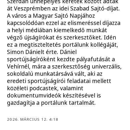
Szerdán ünnepélyes keretek között adták
át Veszprémben az idei Szabad Sajtó-díjat.
A város a Magyar Sajtó Napjához
kapcsolódóan ezzel az elismeréssel díjazza
a helyi médiában kiemelkedő munkát
végző újságírókat és szerkesztőket. Idén
ez a megtiszteltetés portálunk kollégáját,
Simon Dánielt érte. Dániel
sportújságíróként kezdte pályafutását a
Vehírnél, mára a szerkesztőség univerzális,
sokoldalú munkatársává vált, aki az
eredeti sportújságírói feladatai mellett
közéleti podcastek, valamint
dokumentumvideók készítésével is
gazdagítja a portálunk tartalmát.
2026. MÁRCIUS 12. 4:18