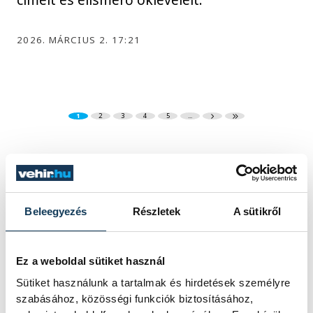
2026. MÁRCIUS 2. 17:21
1
2
3
4
5
...
KÖZÉLET
Beleegyezés
Részletek
A sütikről
A Tisza-frakció
Ez a weboldal sütiket használ
kezdeményezte, hogy
Sütiket használunk a tartalmak és hirdetések személyre
jövő kedden legyen az
szabásához, közösségi funkciók biztosításához,