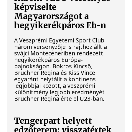
képviselte
Magyarországot a
hegyikerékpáros Eb-n
A Veszprémi Egyetemi Sport Club
három versenyzője is rajthoz állt a
svájci Monteceneriben rendezett
hegyikerékpáros Európa-
bajnokságon. Bokros Kincső,
Bruchner Regina és Kiss Vince
egyaránt helytállt a kontinens
legjobbjai között, a veszprémi
különítmény legjobb eredményét
Bruchner Regina érte el U23-ban.
Tengerpart helyett
edzőterem: visszatértek