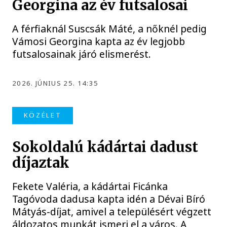
Georgina az év futsalosai
A férfiaknál Suscsák Máté, a nőknél pedig
Vámosi Georgina kapta az év legjobb
futsalosainak járó elismerést.
2026. JÚNIUS 25. 14:35
KÖZÉLET
Sokoldalú kádártai dadust
díjaztak
Fekete Valéria, a kádártai Ficánka
Tagóvoda dadusa kapta idén a Dévai Bíró
Mátyás-díjat, amivel a településért végzett
áldozatos munkát ismeri el a város. A