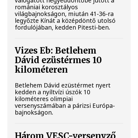
válogatott negyeddöntőbe jutott a
romániai korosztályos
világbajnokságon, miután 41-36-ra
legyőzte Kínát a középdöntő utolsó
fordulójában, kedden Pitesti-ben.
Vizes Eb: Betlehem
Dávid ezüstérmes 10
kilométeren
Betlehem Dávid ezüstérmet nyert
kedden a nyíltvízi úszók 10
kilométeres olimpiai
versenyszámában a párizsi Európa-
bajnokságon.
Három VESC-versenyző