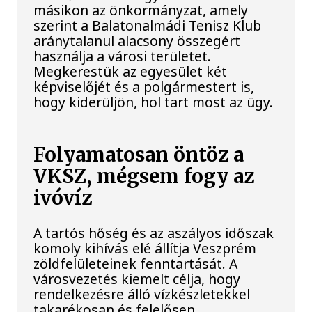
másikon az önkormányzat, amely
szerint a Balatonalmádi Tenisz Klub
aránytalanul alacsony összegért
használja a városi területet.
Megkerestük az egyesület két
képviselőjét és a polgármestert is,
hogy kiderüljön, hol tart most az ügy.
Folyamatosan öntöz a
VKSZ, mégsem fogy az
ivóvíz
A tartós hőség és az aszályos időszak
komoly kihívás elé állítja Veszprém
zöldfelületeinek fenntartását. A
városvezetés kiemelt célja, hogy
rendelkezésre álló vízkészletekkel
takarékosan és felelősen