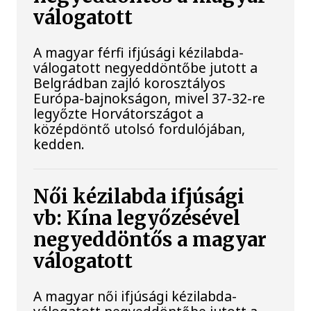
válogatott
A magyar férfi ifjúsági kézilabda-
válogatott negyeddöntőbe jutott a
Belgrádban zajló korosztályos
Európa-bajnokságon, mivel 37-32-re
legyőzte Horvátországot a
középdöntő utolsó fordulójában,
kedden.
Női kézilabda ifjúsági
vb: Kína legyőzésével
negyeddöntős a magyar
válogatott
A magyar női ifjúsági kézilabda-