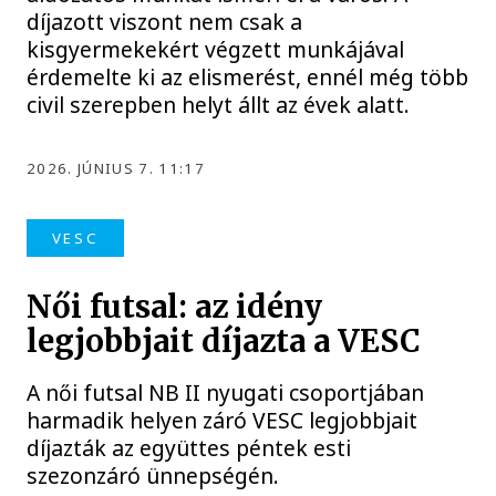
díjazott viszont nem csak a
kisgyermekekért végzett munkájával
érdemelte ki az elismerést, ennél még több
civil szerepben helyt állt az évek alatt.
2026. JÚNIUS 7. 11:17
VESC
Női futsal: az idény
legjobbjait díjazta a VESC
A női futsal NB II nyugati csoportjában
harmadik helyen záró VESC legjobbjait
díjazták az együttes péntek esti
szezonzáró ünnepségén.