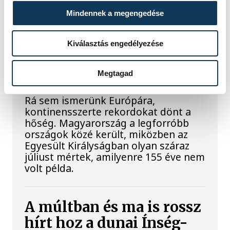
Mindennek a megengedése
Rekordok Európában –
Magyarország a
Kiválasztás engedélyezése
legforróbb, Angliában
szárazság tombol
Megtagad
Rá sem ismerünk Európára,
kontinensszerte rekordokat dönt a
hőség. Magyarország a legforróbb
országok közé került, miközben az
Egyesült Királyságban olyan száraz
júliust mértek, amilyenre 155 éve nem
volt példa.
A múltban és ma is rossz
hírt hoz a dunai Ínség-