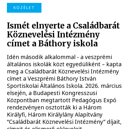
KÖZÉLET
Ismét elnyerte a Családbarát
Köznevelési Intézmény
címet a Báthory iskola
Idén második alkalommal - a veszprémi
általános iskolák közt egyedüliként – kapta
meg a Családbarát Köznevelési Intézmény
címet a Veszprémi Báthory István
Sportiskolai Általános Iskola. 2026. március
elsején, a Budapesti Kongresszusi
Központban megtartott Pedagógus Expó
rendezvényen osztották ki a Három
Királyfi, Három Királylány Alapítvány
“Családbarát Köznevelési Intézmény” díjait,
címeit és elismerő okleveleit.