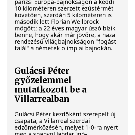
párizsi Európa-bajnokságon a keddi
10 kilométeren szerzett ezüstérmét
követően, szerdán 5 kilométeren is
második lett Florian Wellbrock
mögött; a 22 éves magyar úszó bízik
benne, hogy akár már jövőre, a hazai
rendezésű világbajnokságon "fogást
talál" a németek olimpiai bajnokán.
Gulácsi Péter
győzelemmel
mutatkozott be a
Villarrealban
Gulácsi Péter kezdőként szerepelt új
csapata, a Villarreal szerdai
edzőmérkőzésén, melyet 1-0-ra nyert
meg a spanyol labdarúgó-