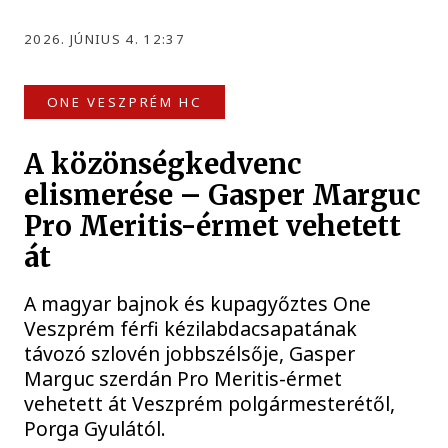
2026. JÚNIUS 4. 12:37
ONE VESZPRÉM HC
A közönségkedvenc
elismerése – Gasper Marguc
Pro Meritis-érmet vehetett
át
A magyar bajnok és kupagyőztes One
Veszprém férfi kézilabdacsapatának
távozó szlovén jobbszélsője, Gasper
Marguc szerdán Pro Meritis-érmet
vehetett át Veszprém polgármesterétől,
Porga Gyulától.