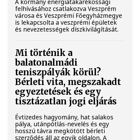
A kormány energiatakarékossági
felhívásához csatlakozva Veszprém
városa és Veszprémi Főegyházmegye
is lekapcsolta a veszprémi épületek
és nevezetességek díszkivilágítását.
Mi történik a
balatonalmádi
teniszpályák körül?
Bérleti vita, megszakadt
egyeztetések és egy
tisztázatlan jogi eljárás
Évtizedes hagyomány, hat salakos
pálya, utánpótlás-nevelés és egy
hosszú távra megkötött bérleti
szerződés áll az egyik oldalon. A