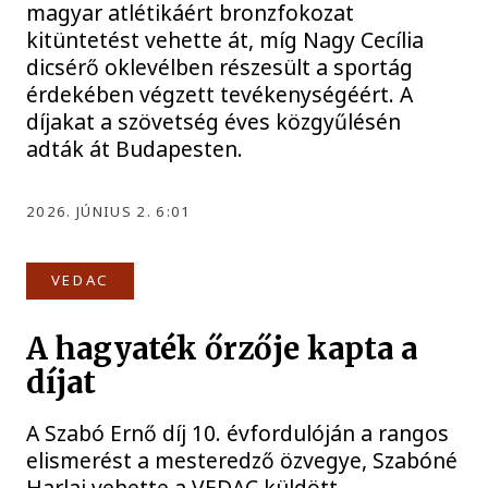
magyar atlétikáért bronzfokozat
kitüntetést vehette át, míg Nagy Cecília
dicsérő oklevélben részesült a sportág
érdekében végzett tevékenységéért. A
díjakat a szövetség éves közgyűlésén
adták át Budapesten.
2026. JÚNIUS 2. 6:01
VEDAC
A hagyaték őrzője kapta a
díjat
A Szabó Ernő díj 10. évfordulóján a rangos
elismerést a mesteredző özvegye, Szabóné
Harlai vehette a VEDAC küldött