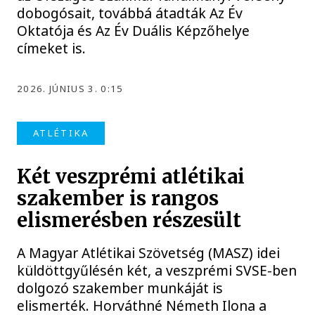
dobogósait, továbbá átadták Az Év
Oktatója és Az Év Duális Képzőhelye
címeket is.
2026. JÚNIUS 3. 0:15
ATLÉTIKA
Két veszprémi atlétikai
szakember is rangos
elismerésben részesült
A Magyar Atlétikai Szövetség (MASZ) idei
küldöttgyűlésén két, a veszprémi SVSE-ben
dolgozó szakember munkáját is
elismerték. Horváthné Németh Ilona a