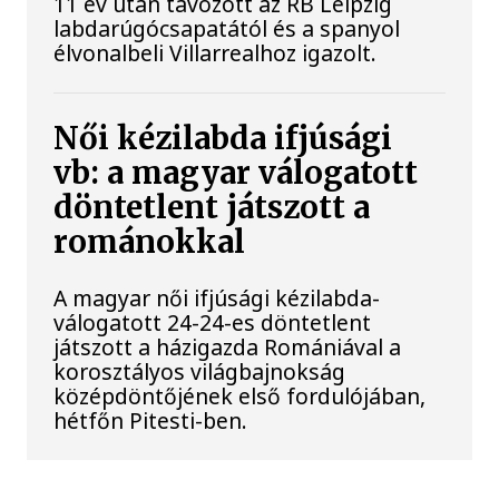
11 év után távozott az RB Leipzig
labdarúgócsapatától és a spanyol
élvonalbeli Villarrealhoz igazolt.
Női kézilabda ifjúsági
vb: a magyar válogatott
döntetlent játszott a
románokkal
A magyar női ifjúsági kézilabda-
válogatott 24-24-es döntetlent
játszott a házigazda Romániával a
korosztályos világbajnokság
középdöntőjének első fordulójában,
hétfőn Pitesti-ben.