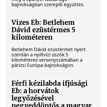
bajnokságban szereplő együttes.
Vizes Eb: Betlehem
Dávid ezüstérmes 5
kilométeren
Betlehem Dávid ezüstérmet nyert
szerdán a nyíltvízi úszók 5
kilométeres versenyszámában a
párizsi Európa-bajnokságon.
Férfi kézilabda ifjúsági
Eb: a horvátok
legyőzésével
negyeddöntős a magyar