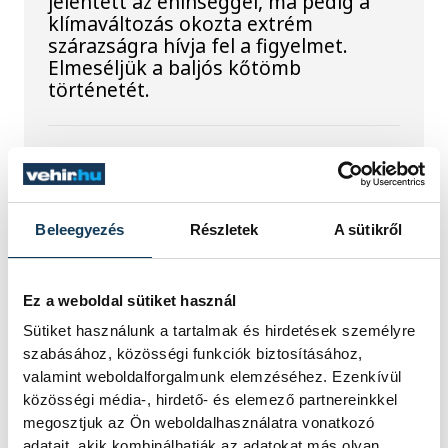
jelentett az éhínséggel, ma pedig a
klímaváltozás okozta extrém
szárazságra hívja fel a figyelmet.
Elmeséljük a baljós kőtömb
történetét.
Magyar Péter:
Magyarország
energiaellátása stabil
Beleegyezés
Részletek
A sütikről
Jelenleg stabil Magyarország
energiaellátása, a paksi erőmű
Ez a weboldal sütiket használ
munkatársai azon dolgoznak, hogy az
Sütiket használunk a tartalmak és hirdetések személyre
utolsó még termelő turbina
szabásához, közösségi funkciók biztosításához,
hibamentesen működjön - közölte a
valamint weboldalforgalmunk elemzéséhez. Ezenkívül
miniszterelnök a paksi erőműnél tett
közösségi média-, hirdető- és elemező partnereinkkel
keddi látogatása során.
megosztjuk az Ön weboldalhasználatra vonatkozó
adatait, akik kombinálhatják az adatokat más olyan