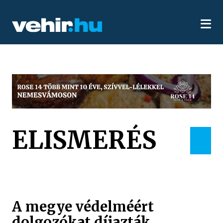
ELISMERÉS
A megye védelméért
dolgozókat díjazták