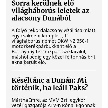
Sorra kerülnek elő
világháborús leletek az
alacsony Dunából
A folyó rekordalacsony vízállása miatt
egy csaknem komplett, II.
világháborús német DKW NZ 350-1
motorkerékpárbukkant elő a
Batthyány téri rakpart sziklái alól,
máshol pedig egy közel féltonnás brit
akna került elő.
Késéltánc a Dunán: Mi
történik, ha leáll Paks?
Mártha Imre, az MVM Zrt. egykori
vezérigazgatója ATV-n Rónai Egonnak