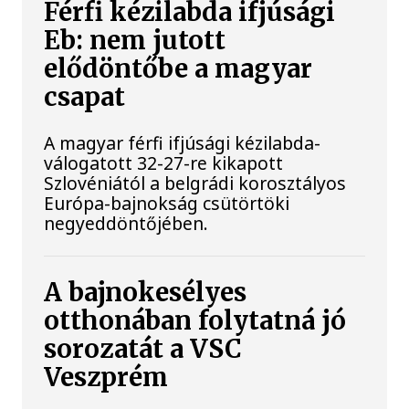
Férfi kézilabda ifjúsági
Eb: nem jutott
elődöntőbe a magyar
csapat
A magyar férfi ifjúsági kézilabda-
válogatott 32-27-re kikapott
Szlovéniától a belgrádi korosztályos
Európa-bajnokság csütörtöki
negyeddöntőjében.
A bajnokesélyes
otthonában folytatná jó
sorozatát a VSC
Veszprém