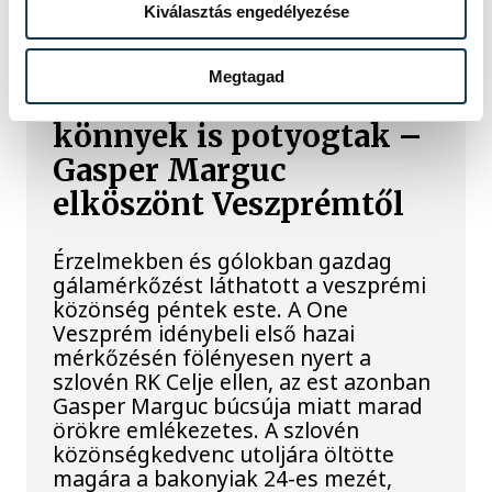
Kiválasztás engedélyezése
Megtagad
A gólok mellett a
könnyek is potyogtak –
Gasper Marguc
elköszönt Veszprémtől
Érzelmekben és gólokban gazdag
gálamérkőzést láthatott a veszprémi
közönség péntek este. A One
Veszprém idénybeli első hazai
mérkőzésén fölényesen nyert a
szlovén RK Celje ellen, az est azonban
Gasper Marguc búcsúja miatt marad
örökre emlékezetes. A szlovén
közönségkedvenc utoljára öltötte
magára a bakonyiak 24-es mezét,