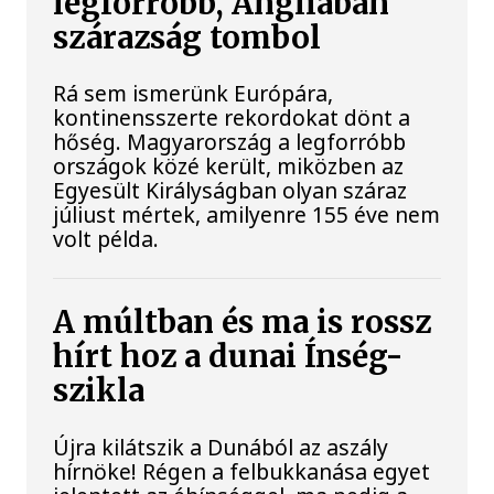
legforróbb, Angliában
szárazság tombol
Rá sem ismerünk Európára,
kontinensszerte rekordokat dönt a
hőség. Magyarország a legforróbb
országok közé került, miközben az
Egyesült Királyságban olyan száraz
júliust mértek, amilyenre 155 éve nem
volt példa.
A múltban és ma is rossz
hírt hoz a dunai Ínség-
szikla
Újra kilátszik a Dunából az aszály
hírnöke! Régen a felbukkanása egyet