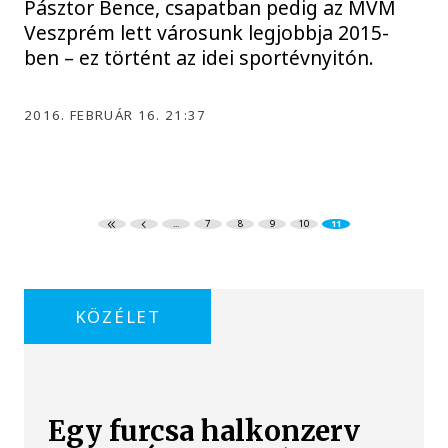
Pásztor Bence, csapatban pedig az MVM
Veszprém lett városunk legjobbja 2015-
ben – ez történt az idei sportévnyitón.
2016. FEBRUÁR 16. 21:37
...
7
8
9
10
11
KÖZÉLET
Egy furcsa halkonzerv