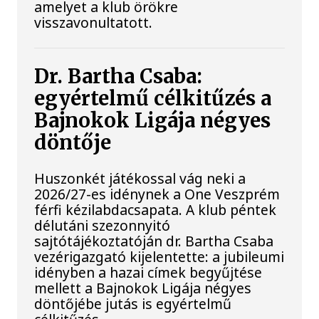
amelyet a klub örökre
visszavonultatott.
Dr. Bartha Csaba:
egyértelmű célkitűzés a
Bajnokok Ligája négyes
döntője
Huszonkét játékossal vág neki a
2026/27-es idénynek a One Veszprém
férfi kézilabdacsapata. A klub péntek
délutáni szezonnyitó
sajtótájékoztatóján dr. Bartha Csaba
vezérigazgató kijelentette: a jubileumi
idényben a hazai címek begyűjtése
mellett a Bajnokok Ligája négyes
döntőjébe jutás is egyértelmű