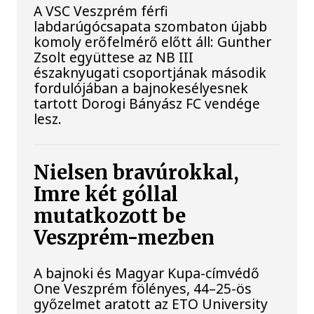
A VSC Veszprém férfi
labdarúgócsapata szombaton újabb
komoly erőfelmérő előtt áll: Gunther
Zsolt együttese az NB III
északnyugati csoportjának második
fordulójában a bajnokesélyesnek
tartott Dorogi Bányász FC vendége
lesz.
Nielsen bravúrokkal,
Imre két góllal
mutatkozott be
Veszprém-mezben
A bajnoki és Magyar Kupa-címvédő
One Veszprém fölényes, 44–25-ös
győzelmet aratott az ETO University