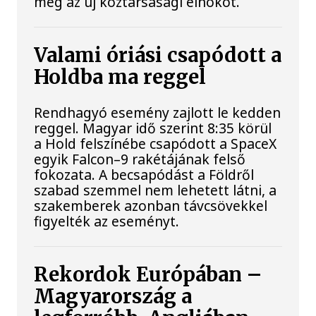
meg az új köztársasági elnököt.
Valami óriási csapódott a
Holdba ma reggel
Rendhagyó esemény zajlott le kedden
reggel. Magyar idő szerint 8:35 körül
a Hold felszínébe csapódott a SpaceX
egyik Falcon–9 rakétájának felső
fokozata. A becsapódást a Földről
szabad szemmel nem lehetett látni, a
szakemberek azonban távcsövekkel
figyelték az eseményt.
Rekordok Európában –
Magyarország a