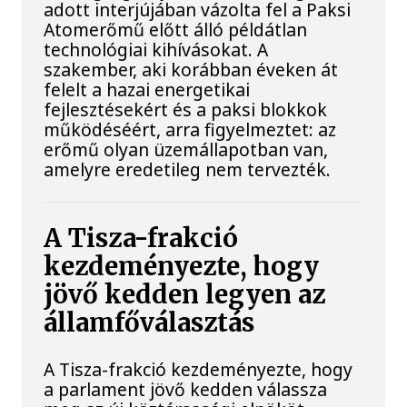
adott interjújában vázolta fel a Paksi
Atomerőmű előtt álló példátlan
technológiai kihívásokat. A
szakember, aki korábban éveken át
felelt a hazai energetikai
fejlesztésekért és a paksi blokkok
működéséért, arra figyelmeztet: az
erőmű olyan üzemállapotban van,
amelyre eredetileg nem tervezték.
A Tisza-frakció
kezdeményezte, hogy
jövő kedden legyen az
államfőválasztás
A Tisza-frakció kezdeményezte, hogy
a parlament jövő kedden válassza