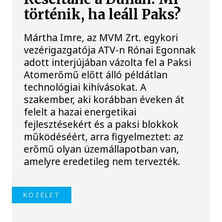
történik, ha leáll Paks?
Mártha Imre, az MVM Zrt. egykori
vezérigazgatója ATV-n Rónai Egonnak
adott interjújában vázolta fel a Paksi
Atomerőmű előtt álló példátlan
technológiai kihívásokat. A
szakember, aki korábban éveken át
felelt a hazai energetikai
fejlesztésekért és a paksi blokkok
működéséért, arra figyelmeztet: az
erőmű olyan üzemállapotban van,
amelyre eredetileg nem tervezték.
KÖZÉLET