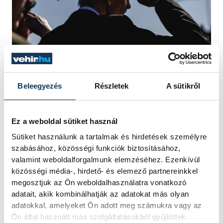
Beleegyezés
Részletek
A sütikről
Az 1941-es bevetés előzményei is a
természeti körülményekhez kötődnek: a
Ez a weboldal sütiket használ
pápai repülőtér felszállópályája a napokig
Sütiket használunk a tartalmak és hirdetések személyre
tartó esőzések következtében
szabásához, közösségi funkciók biztosításához,
alkalmatlanná vált, így a sziklás, kötött
valamint weboldalforgalmunk elemzéséhez. Ezenkívül
közösségi média-, hirdető- és elemező partnereinkkel
talajú veszprémi reptérre helyezték át az
megosztjuk az Ön weboldalhasználatra vonatkozó
első ejtőernyős zászlóalj indulását. Innen
adatait, akik kombinálhatják az adatokat más olyan
indult útnak az a repülőgép is, amely végül
adatokkal, amelyeket Ön adott meg számukra vagy az
Ön által használt más szolgáltatásokból gyűjtöttek.
nem érte el célját.