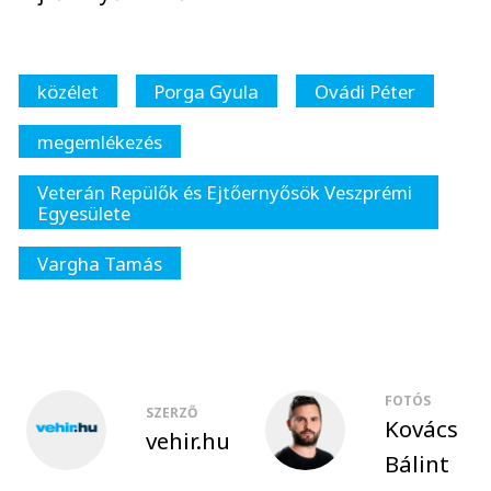
közélet
Porga Gyula
Ovádi Péter
megemlékezés
Veterán Repülők és Ejtőernyősök Veszprémi
Egyesülete
Vargha Tamás
FOTÓS
SZERZŐ
Kovács
vehir.hu
Bálint