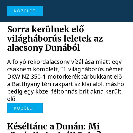
KÖZÉLET
Sorra kerülnek elő
világháborús leletek az
alacsony Dunából
A folyó rekordalacsony vízállása miatt egy
csaknem komplett, II. világháborús német
DKW NZ 350-1 motorkerékpárbukkant elő
a Batthyány téri rakpart sziklái alól, máshol
pedig egy közel féltonnás brit akna került
elő.
KÖZÉLET
Késéltánc a Dunán: Mi