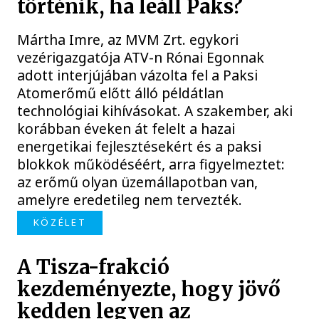
történik, ha leáll Paks?
Mártha Imre, az MVM Zrt. egykori
vezérigazgatója ATV-n Rónai Egonnak
adott interjújában vázolta fel a Paksi
Atomerőmű előtt álló példátlan
technológiai kihívásokat. A szakember, aki
korábban éveken át felelt a hazai
energetikai fejlesztésekért és a paksi
blokkok működéséért, arra figyelmeztet:
az erőmű olyan üzemállapotban van,
amelyre eredetileg nem tervezték.
KÖZÉLET
A Tisza-frakció
kezdeményezte, hogy jövő
kedden legyen az