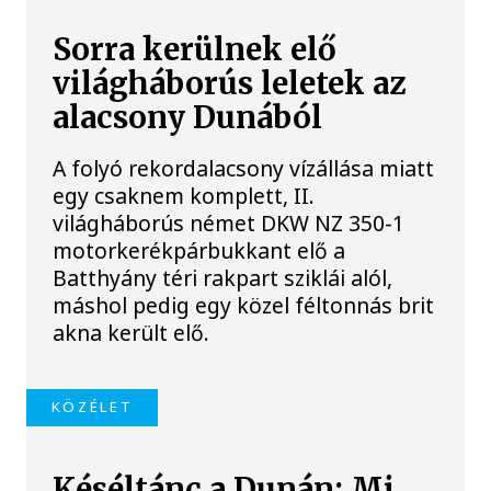
Sorra kerülnek elő
világháborús leletek az
alacsony Dunából
A folyó rekordalacsony vízállása miatt
egy csaknem komplett, II.
világháborús német DKW NZ 350-1
motorkerékpárbukkant elő a
Batthyány téri rakpart sziklái alól,
máshol pedig egy közel féltonnás brit
akna került elő.
KÖZÉLET
Késéltánc a Dunán: Mi