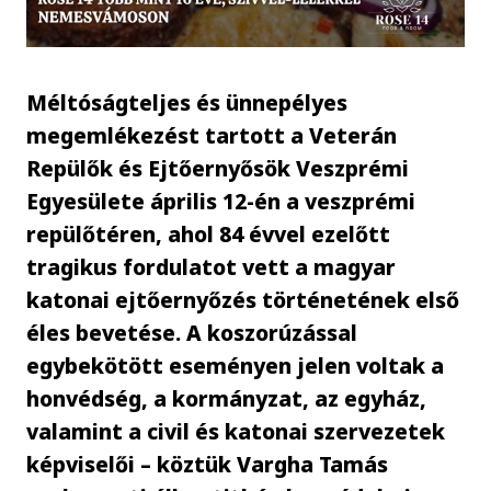
Méltóságteljes és ünnepélyes
megemlékezést tartott a Veterán
Repülők és Ejtőernyősök Veszprémi
Egyesülete április 12-én a veszprémi
repülőtéren, ahol 84 évvel ezelőtt
tragikus fordulatot vett a magyar
katonai ejtőernyőzés történetének első
éles bevetése. A koszorúzással
egybekötött eseményen jelen voltak a
honvédség, a kormányzat, az egyház,
valamint a civil és katonai szervezetek
képviselői – köztük Vargha Tamás