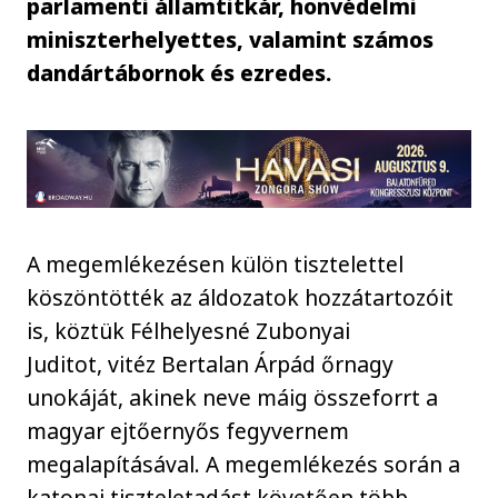
parlamenti államtitkár, honvédelmi
miniszterhelyettes, valamint számos
dandártábornok és ezredes.
A megemlékezésen külön tisztelettel
köszöntötték az áldozatok hozzátartozóit
is, köztük Félhelyesné Zubonyai
Juditot, vitéz Bertalan Árpád őrnagy
unokáját, akinek neve máig összeforrt a
magyar ejtőernyős fegyvernem
megalapításával. A megemlékezés során a
katonai tiszteletadást követően több