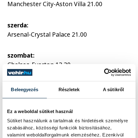
Manchester City-Aston Villa 21.00
szerda:
Arsenal-Crystal Palace 21.00
szombat:
Chelsea-Everton 13.30
Brighton-West Ham United 16.00
Newcastle United-Ipswich Town 16.00
Beleegyezés
Részletek
A sütikről
Southampton-Fulham 16.00
Wolverhampton Wanderers-Leicester City
16.00
Ez a weboldal sütiket használ
Sütiket használunk a tartalmak és hirdetések személyre
szabásához, közösségi funkciók biztosításához,
vasárnap:
valamint weboldalforgalmunk elemzéséhez. Ezenkívül