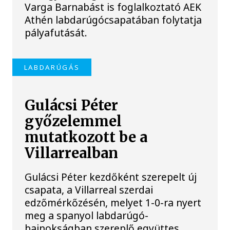
Varga Barnabást is foglalkoztató AEK
Athén labdarúgócsapatában folytatja
pályafutását.
LABDARÚGÁS
Gulácsi Péter
győzelemmel
mutatkozott be a
Villarrealban
Gulácsi Péter kezdőként szerepelt új
csapata, a Villarreal szerdai
edzőmérkőzésén, melyet 1-0-ra nyert
meg a spanyol labdarúgó-
bajnokságban szereplő együttes.