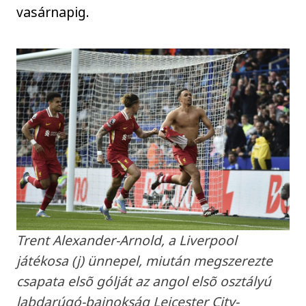
vasárnapig.
Trent Alexander-Arnold, a Liverpool
játékosa (j) ünnepel, miután megszerezte
csapata elsõ gólját az angol elsõ osztályú
labdarúgó-bajnokság Leicester City-