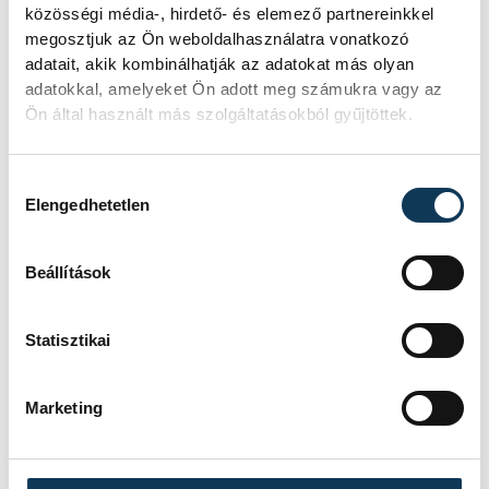
Bournemouth-Manchester United 15.00
közösségi média-, hirdető- és elemező partnereinkkel
Liverpool-Tottenham Hotspur 17.30
megosztjuk az Ön weboldalhasználatra vonatkozó
adatait, akik kombinálhatják az adatokat más olyan
adatokkal, amelyeket Ön adott meg számukra vagy az
május 1., csütörtök:
Ön által használt más szolgáltatásokból gyűjtöttek.
Nottingham Forest-Brentford 20.30
Hozzájárulás kiválasztása
Elengedhetetlen
A tabella:
Beállítások
1. Liverpool 33 75-31 79 pont
Statisztikai
2. Arsenal 33 61-27 66
3. Newcastle United 33 62-44 59
Marketing
4. Manchester City 33 64-42 58
5. Chelsea 33 58-40 57
6. Nottingham Forest 32 51-38 57