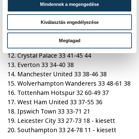
Mindennek a megengedése
7. Aston Villa 33 53-47 57
8. Bournemouth 33 52-40 49
Kiválasztás engedélyezése
9. Fulham 33 48-45 48
10. Brighton 33 53-53 48
Megtagad
11. Brentford 33 56-50 46
12. Crystal Palace 33 41-45 44
13. Everton 33 34-40 38
14. Manchester United 33 38-46 38
15. Wolverhampton Wanderers 33 48-61 38
16. Tottenham Hotspur 32 60-49 37
17. West Ham United 33 37-55 36
18. Ipswich Town 33 33-71 21
19. Leicester City 33 27-73 18 - kiesett
20. Southampton 33 24-78 11 - kiesett