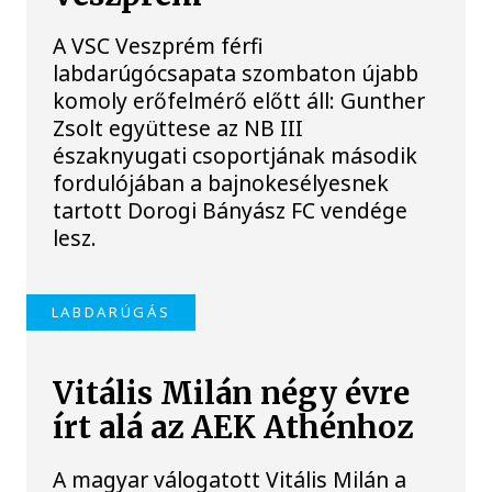
A VSC Veszprém férfi
labdarúgócsapata szombaton újabb
komoly erőfelmérő előtt áll: Gunther
Zsolt együttese az NB III
északnyugati csoportjának második
fordulójában a bajnokesélyesnek
tartott Dorogi Bányász FC vendége
lesz.
LABDARÚGÁS
Vitális Milán négy évre
írt alá az AEK Athénhoz
A magyar válogatott Vitális Milán a