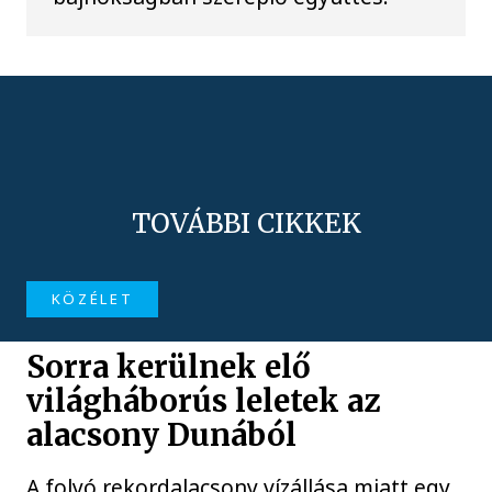
TOVÁBBI CIKKEK
KÖZÉLET
Sorra kerülnek elő
világháborús leletek az
alacsony Dunából
A folyó rekordalacsony vízállása miatt egy