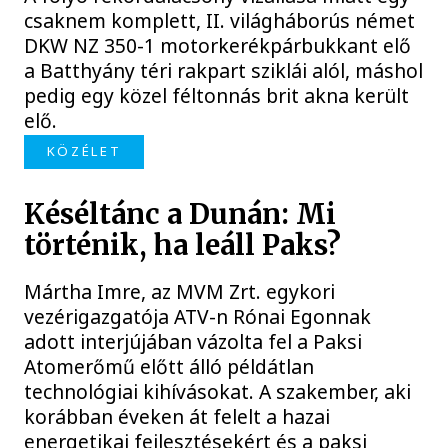
csaknem komplett, II. világháborús német
DKW NZ 350-1 motorkerékpárbukkant elő
a Batthyány téri rakpart sziklái alól, máshol
pedig egy közel féltonnás brit akna került
elő.
KÖZÉLET
Késéltánc a Dunán: Mi
történik, ha leáll Paks?
Mártha Imre, az MVM Zrt. egykori
vezérigazgatója ATV-n Rónai Egonnak
adott interjújában vázolta fel a Paksi
Atomerőmű előtt álló példátlan
technológiai kihívásokat. A szakember, aki
korábban éveken át felelt a hazai
energetikai fejlesztésekért és a paksi