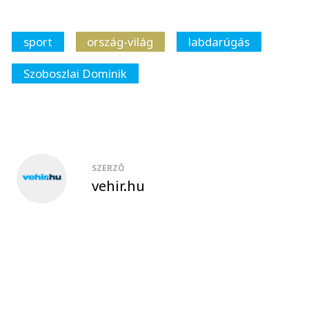
sport
ország-világ
labdarúgás
Szoboszlai Dominik
SZERZŐ
vehir.hu