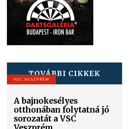
TOVÁBBI CIKKEK
VSC VESZPRÉM
A bajnokesélyes
otthonában folytatná jó
sorozatát a VSC
Veszprém