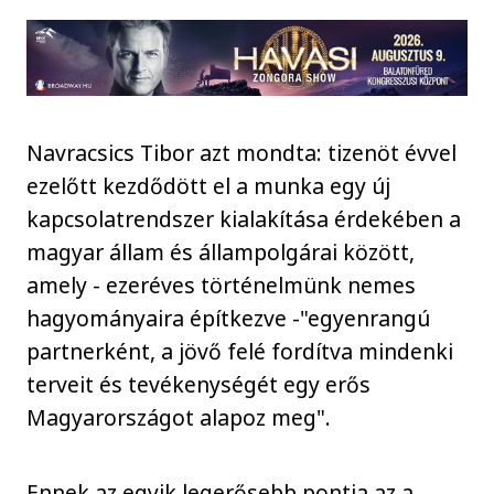
Navracsics Tibor azt mondta: tizenöt évvel
ezelőtt kezdődött el a munka egy új
kapcsolatrendszer kialakítása érdekében a
magyar állam és állampolgárai között,
amely - ezeréves történelmünk nemes
hagyományaira építkezve -"egyenrangú
partnerként, a jövő felé fordítva mindenki
terveit és tevékenységét egy erős
Magyarországot alapoz meg".
Ennek az egyik legerősebb pontja az a