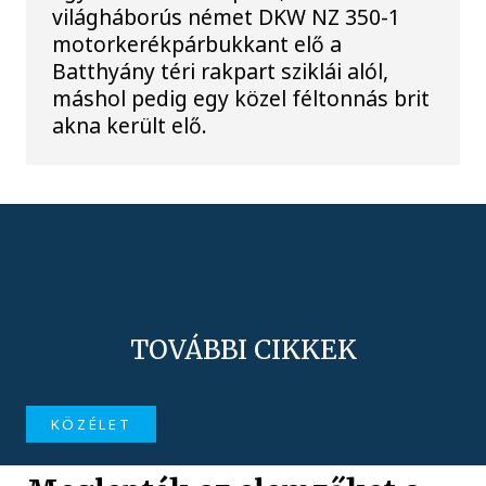
világháborús német DKW NZ 350-1
motorkerékpárbukkant elő a
Batthyány téri rakpart sziklái alól,
máshol pedig egy közel féltonnás brit
akna került elő.
TOVÁBBI CIKKEK
KÖZÉLET