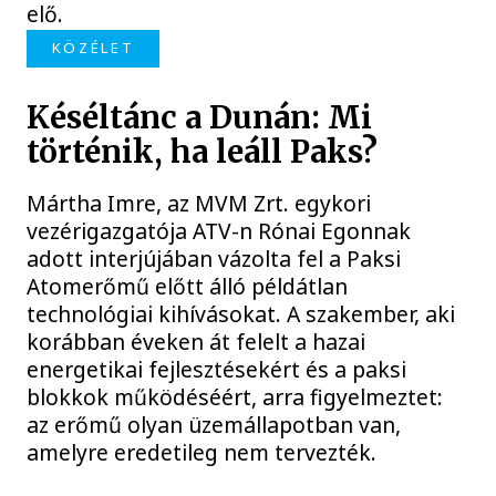
elő.
KÖZÉLET
Késéltánc a Dunán: Mi
történik, ha leáll Paks?
Mártha Imre, az MVM Zrt. egykori
vezérigazgatója ATV-n Rónai Egonnak
adott interjújában vázolta fel a Paksi
Atomerőmű előtt álló példátlan
technológiai kihívásokat. A szakember, aki
korábban éveken át felelt a hazai
energetikai fejlesztésekért és a paksi
blokkok működéséért, arra figyelmeztet:
az erőmű olyan üzemállapotban van,
amelyre eredetileg nem tervezték.