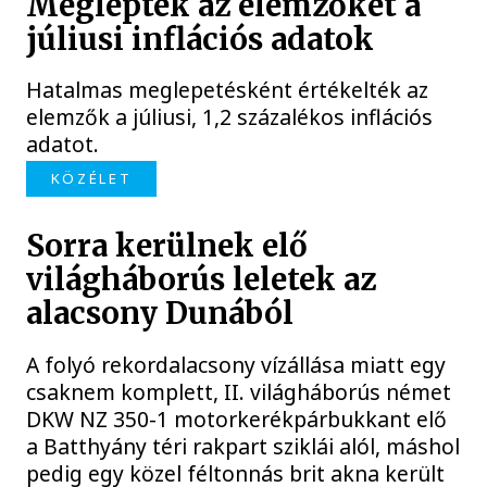
Meglepték az elemzőket a
júliusi inflációs adatok
Hatalmas meglepetésként értékelték az
elemzők a júliusi, 1,2 százalékos inflációs
adatot.
KÖZÉLET
Sorra kerülnek elő
világháborús leletek az
alacsony Dunából
A folyó rekordalacsony vízállása miatt egy
csaknem komplett, II. világháborús német
DKW NZ 350-1 motorkerékpárbukkant elő
a Batthyány téri rakpart sziklái alól, máshol
pedig egy közel féltonnás brit akna került