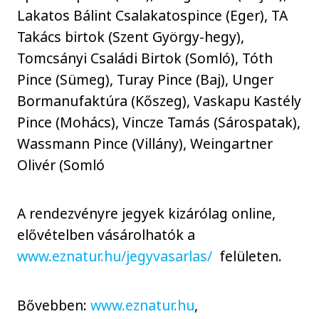
Lakatos Bálint Csalakatospince (Eger), TA
Takács birtok (Szent György-hegy),
Tomcsányi Családi Birtok (Somló), Tóth
Pince (Sümeg), Turay Pince (Baj), Unger
Bormanufaktúra (Kőszeg), Vaskapu Kastély
Pince (Mohács), Vincze Tamás (Sárospatak),
Wassmann Pince (Villány), Weingartner
Olivér (Somló
A rendezvényre jegyek kizárólag online,
elővételben vásárolhatók a
www.eznatur.hu/jegyvasarlas/
felületen.
Bővebben:
www.eznatur.hu
,