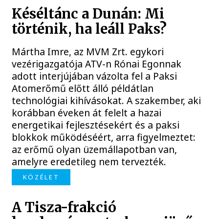
Késéltánc a Dunán: Mi
történik, ha leáll Paks?
Mártha Imre, az MVM Zrt. egykori
vezérigazgatója ATV-n Rónai Egonnak
adott interjújában vázolta fel a Paksi
Atomerőmű előtt álló példátlan
technológiai kihívásokat. A szakember, aki
korábban éveken át felelt a hazai
energetikai fejlesztésekért és a paksi
blokkok működéséért, arra figyelmeztet:
az erőmű olyan üzemállapotban van,
amelyre eredetileg nem tervezték.
KÖZÉLET
A Tisza-frakció