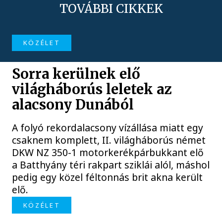
TOVÁBBI CIKKEK
KÖZÉLET
Sorra kerülnek elő
világháborús leletek az
alacsony Dunából
A folyó rekordalacsony vízállása miatt egy
csaknem komplett, II. világháborús német
DKW NZ 350-1 motorkerékpárbukkant elő
a Batthyány téri rakpart sziklái alól, máshol
pedig egy közel féltonnás brit akna került
elő.
KÖZÉLET