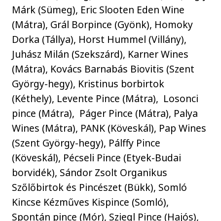
Márk (Sümeg), Eric Slooten Eden Wine
(Mátra), Grál Borpince (Gyönk), Homoky
Dorka (Tállya), Horst Hummel (Villány),
Juhász Milán (Szekszárd), Karner Wines
(Mátra), Kovács Barnabás Biovitis (Szent
György-hegy), Kristinus borbirtok
(Kéthely), Levente Pince (Mátra), Losonci
pince (Mátra), Páger Pince (Mátra), Palya
Wines (Mátra), PANK (Köveskál), Pap Wines
(Szent György-hegy), Pálffy Pince
(Köveskál), Pécseli Pince (Etyek-Budai
borvidék), Sándor Zsolt Organikus
Szőlőbirtok és Pincészet (Bükk), Somló
Kincse Kézműves Kispince (Somló),
Spontán pince (Mór), Sziegl Pince (Hajós),