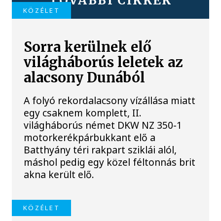
TOVÁBBI CIKKEK
KÖZÉLET
Sorra kerülnek elő
világháborús leletek az
alacsony Dunából
A folyó rekordalacsony vízállása miatt
egy csaknem komplett, II.
világháborús német DKW NZ 350-1
motorkerékpárbukkant elő a
Batthyány téri rakpart sziklái alól,
máshol pedig egy közel féltonnás brit
akna került elő.
KÖZÉLET