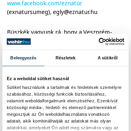
www.facebook.com/eznatúr
(exnatursumeg), egly@eznatur.hu
Büszkék vagyunk rá, hogy a Veszprém-
Balaton 2023 Európa Kulturális Fővárosa
program örökségeként 2023 óta tartó
együttműködésünk a közösségépítés, az
Beleegyezés
Részletek
A sütikről
önkéntesség, a hagyomány, az innováció
és a fenntarthatóság elveit szolgálja és
Ez a weboldal sütiket használ
hosszú távon is segíti régiónk
Sütiket használunk a tartalmak és hirdetések személyre
modernizációját, környezeti és gazdasági
szabásához, közösségi funkciók biztosításához,
érdekeit.
valamint weboldalforgalmunk elemzéséhez. Ezenkívül
közösségi média-, hirdető- és elemező partnereinkkel
megosztjuk az Ön weboldalhasználatra vonatkozó
Köszönjük a Biopol Kft, az Ádám Kert Kft, a
adatait, akik kombinálhatják az adatokat más olyan
adatokkal, amelyeket Ön adott meg számukra vagy az
VIAT Kft, a Halimba Crystal, a Vino Pelso