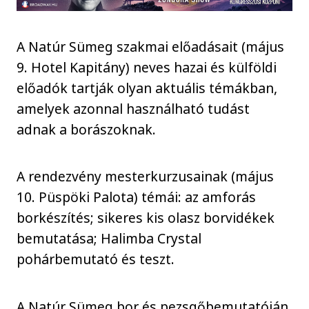
A Natúr Sümeg szakmai előadásait (május
9. Hotel Kapitány) neves hazai és külföldi
előadók tartják olyan aktuális témákban,
amelyek azonnal használható tudást
adnak a borászoknak.
A rendezvény mesterkurzusainak (május
10. Püspöki Palota) témái: az amforás
borkészítés; sikeres kis olasz borvidékek
bemutatása; Halimba Crystal
pohárbemutató és teszt.
A Natúr Sümeg bor és pezsgőbemutatóján