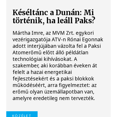
Késéltánc a Dunán: Mi
történik, ha leáll Paks?
Mártha Imre, az MVM Zrt. egykori
vezérigazgatója ATV-n Rónai Egonnak
adott interjújában vázolta fel a Paksi
Atomerőmű előtt álló példátlan
technológiai kihívásokat. A
szakember, aki korábban éveken át
felelt a hazai energetikai
fejlesztésekért és a paksi blokkok
működéséért, arra figyelmeztet: az
erőmű olyan üzemállapotban van,
amelyre eredetileg nem tervezték.
KÖZÉLET