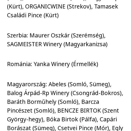
(Kürt), ORGANICWINE (Strekov), Tamasek
Családi Pince (Kürt)
Szerbia: Maurer Oszkár (Szerémség),
SAGMEISTER Winery (Magyarkanizsa)
Románia: Yanka Winery (Érmellék)
Magyarország: Abeles (Somló, Sümeg),
Balog Árpád-Rp Winery (Csongrád-Bokros),
Baráth Borműhely (Somló), Barcza
Pincészet (Somló), BENCZE BIRTOK (Szent
György-hegy), Bóka Birtok (Pálfa), Capári
Borászat (Sümeg), Csetvei Pince (Mór), Egly