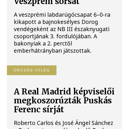
Veszprém sorsát
A veszprémi labdarúgócsapat 6–0-ra
kikapott a bajnokesélyes Dorog
vendégeként az NB III északnyugati
csoportjának 3. fordulójában. A
bakonyiak a 2. perctől
emberhátrányban játszottak.
ORSZÁG-VILÁG
A Real Madrid képviselői
megkoszorúzták Puskás
Ferenc sírját
Roberto Carlos és José Ángel Sánchez