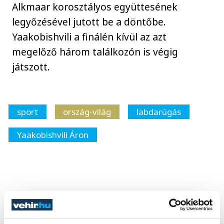
Alkmaar korosztályos együttesének
legyőzésével jutott be a döntőbe.
Yaakobishvili a finálén kívül az azt
megelőző három találkozón is végig
játszott.
sport
ország-világ
labdarúgás
Yaakobishvili Áron
SZERZŐ
vehir.hu