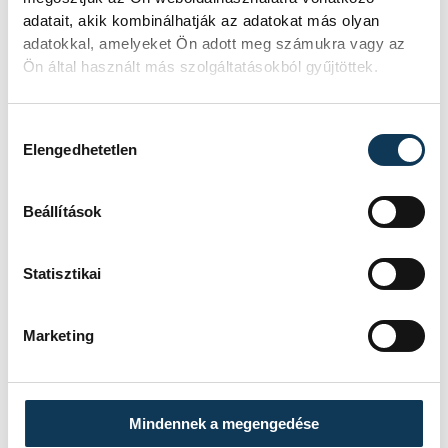
adatait, akik kombinálhatják az adatokat más olyan
adatokkal, amelyeket Ön adott meg számukra vagy az
A tokiói érsek, Tarcisius Isao Kikucsi
Ön által használt más szolgáltatásokból gyűjtöttek.
bíboros, a Caritas Internationalis elnöke
úgy vélte, legfeljebb három napig tart a
Hozzájárulás kiválasztása
Elengedhetetlen
konklávé. "Legalábbis remélem" - tette
hozzá.
Beállítások
közélet
külföld
egyház
Statisztikai
Vatikán
pápaválasztás
konklávé
Marketing
Mindennek a megengedése