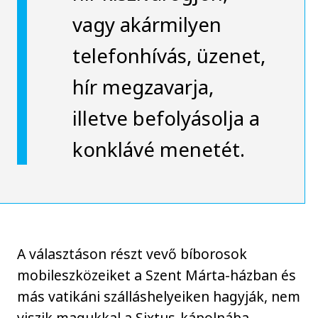
vagy akármilyen
telefonhívás, üzenet,
hír megzavarja,
illetve befolyásolja a
konklávé menetét.
A választáson részt vevő bíborosok
mobileszközeiket a Szent Márta-házban és
más vatikáni szálláshelyeiken hagyják, nem
viszik magukkal a Sixtus-kápolnába -