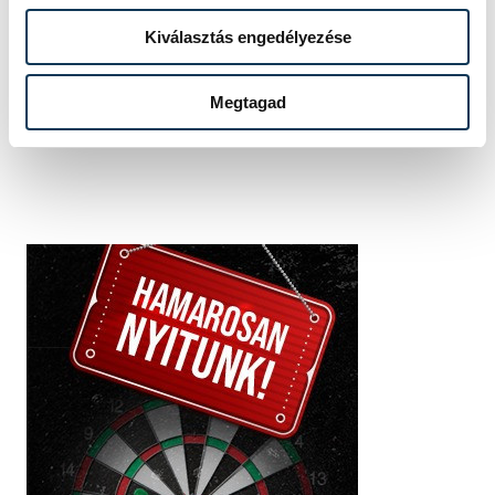
SZERZŐ
vehir.hu
Kiválasztás engedélyezése
Megtagad