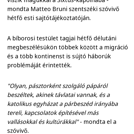
mondta Matteo Bruni szentszéki szóvivő
hétfő esti sajtótájékoztatóján.
A bíborosi testület tagjai hétfő délutáni
megbeszélésükön többek között a migráció
és a több kontinenst is sújtó háborúk
problémáját érintették.
"Olyan, pásztorként szolgáló pápáról
beszéltek, akinek távlatai vannak, és a
katolikus egyházat a párbeszéd irányába
tereli, kapcsolatok építésével más
vallásokkal és kultúrákkal"
- mondta el a
szóvivő.