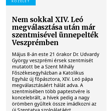
KÖZÉLET
Nem sokkal XIV. Leó
megválasztása után már
szentmisével ünnepelték
Veszprémben
Május 8-án este 21 órakor Dr. Udvardy
György veszprémi érsek szentmisét
mutatott be a Szent Mihály
Főszékesegyházban a Katolikus
Egyház új főpásztora, XIV. Leó pápa
megválasztásáért hálát adva. A
szentmisében több paptestvére is
koncelebrált, a hívek pedig a nagy
örömben gyűltek össze imádkozni az
új Szentatya szolgálatáért.