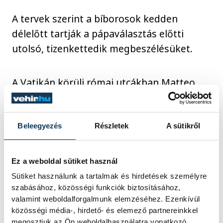
A tervek szerint a bíborosok kedden
délelőtt tartják a pápaválasztás előtti
utolsó, tizenkettedik megbeszélésüket.
A Vatikán körüli római utcákban Matteo
Maria Zuppi bíboros, az olasz püspöki kar
elnöke újságíróknak úgy nyilatkozott, hogy
"minden a lehető legjobban halad előre".
Beleegyezés
Részletek
A sütikről
A szíriai apostoli nuncius, Mario Zenari
Ez a weboldal sütiket használ
bíboros azt hangoztatta, hogy "türelmesen
Sütiket használunk a tartalmak és hirdetések személyre
szabásához, közösségi funkciók biztosításához,
várni kell, és majd minden kiderül".
valamint weboldalforgalmunk elemzéséhez. Ezenkívül
Hozzátette, hogy rövid konklávét vár, és
közösségi média-, hirdető- és elemező partnereinkkel
már lefoglalta a visszaútra a repülőjegyét.
megosztjuk az Ön weboldalhasználatra vonatkozó