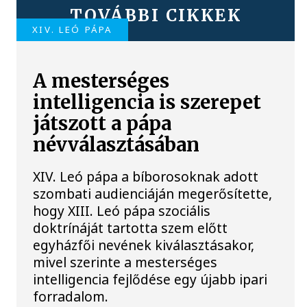
TOVÁBBI CIKKEK
XIV. LEÓ PÁPA
A mesterséges
intelligencia is szerepet
játszott a pápa
névválasztásában
XIV. Leó pápa a bíborosoknak adott
szombati audienciáján megerősítette,
hogy XIII. Leó pápa szociális
doktrínáját tartotta szem előtt
egyházfői nevének kiválasztásakor,
mivel szerinte a mesterséges
intelligencia fejlődése egy újabb ipari
forradalom.