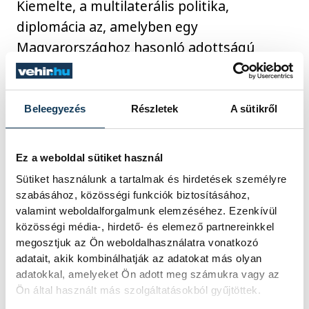
Kiemelte, a multilaterális politika,
diplomácia az, amelyben egy
Magyarországhoz hasonló adottságú
országnak esélyei lehetnek, amelynek
esetében bízhatunk abban: "alkalmi vagy
állandósult szövetségesekkel, koalíciókkal,
Beleegyezés
Részletek
A sütikről
egyik kérdésben engedve, a másik
kérdésben pedig nyerve" meg tudjuk
Ez a weboldal sütiket használ
őrizni, gyarapítani tudjuk a pozícióinkat.
Sütiket használunk a tartalmak és hirdetések személyre
szabásához, közösségi funkciók biztosításához,
valamint weboldalforgalmunk elemzéséhez. Ezenkívül
Ahogy Helsinki közel 20 évvel később
közösségi média-, hirdető- és elemező partnereinkkel
álomszerű fordulatot hozott a kelet-
megosztjuk az Ön weboldalhasználatra vonatkozó
európai országokban, és megvalósította a
adatait, akik kombinálhatják az adatokat más olyan
adatokkal, amelyeket Ön adott meg számukra vagy az
jogállamiságot, az emberi jogok
Ön által használt más szolgáltatásokból gyűjtöttek.
érvényesülését, úgy a multilaterális