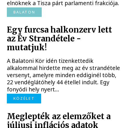
elnöknek a Tisza párt parlamenti frakciója.
BALATON
Egy furcsa halkonzerv lett
az Év Strandétele -
mutatjuk!
A Balatoni Kör idén tizenkettedik
alkalommal hirdette meg az év strandétele
versenyt, amelyre minden eddiginél több,
22 vendéglátóhely 44 étellel indult. Egy
fonyódi hely nyert...
KÖZÉLET
Meglepték az elemzőket a
júliusi inflációs adatok