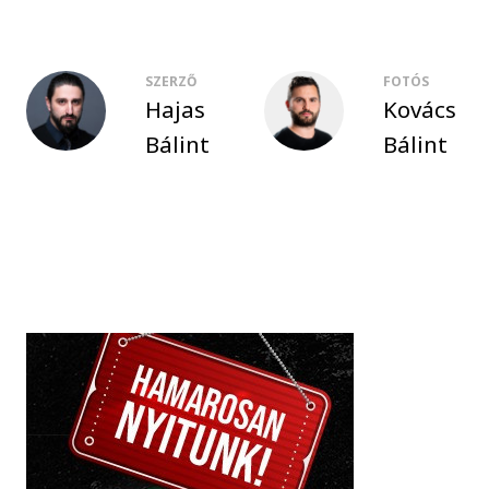
SZERZŐ
FOTÓS
Hajas
Kovács
Bálint
Bálint