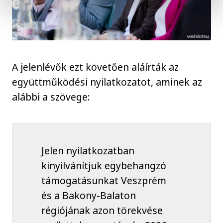
A jelenlévők ezt követően aláírták az
együttműködési nyilatkozatot, aminek az
alábbi a szövege:
Jelen nyilatkozatban
kinyilvánítjuk egybehangzó
támogatásunkat Veszprém
és a Bakony-Balaton
régiójának azon törekvése