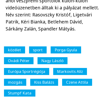
ahol veszprémi sportolók külön-külön
videóüzenetben álltak ki a pályázat mellett.
Név szerint: Rasovszky Kristóf, Ligetvári
Patrik, Kéri Bianka, Betlehem Dávid,
Sárkány Zalán, Spandler Mátyás.
közélet
sport
Porga Gyula
Ovádi Péter
Nagy László
Európa Sportrégiója
Markovits Alíz
mozgás
Kiss Balázs
Czene Attila
Stumpf Kata