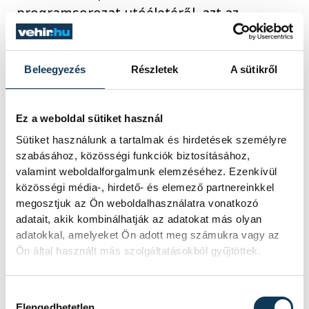
programsorozat utóéletéről, azt az
eredményt kapták, hogy sokan a sikereken
felbuzdulva újabb kihívást szerettek volna
Beleegyezés
Részletek
A sütikről
maguknak. Ez érkezett most meg az
Európa Sportrégiója pályázattal, mondta
Markovits Aliz, aki a pályázat
Ez a weboldal sütiket használ
koordinálásáért felelős VEB 2023 Zrt.
Sütiket használunk a tartalmak és hirdetések személyre
vezérigazgatójaként kapcsolódott be a
szabásához, közösségi funkciók biztosításához,
valamint weboldalforgalmunk elemzéséhez. Ezenkívül
projektbe.
közösségi média-, hirdető- és elemező partnereinkkel
megosztjuk az Ön weboldalhasználatra vonatkozó
adatait, akik kombinálhatják az adatokat más olyan
A beszélgetés zárszavát Kiss Balázs adta
adatokkal, amelyeket Ön adott meg számukra vagy az
meg, aki a kezdetektől gondozza a
Ön által használt más szolgáltatásokból gyűjtöttek.
pályázat szakmai részét. Az „én nem
vagyok sportos” kifogást örökre el kell
Hozzájárulás kiválasztása
hagyni, mondta a veszprémi olimpiai
Elengedhetetlen