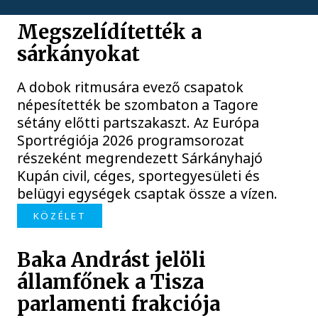
Megszelídítették a
sárkányokat
A dobok ritmusára evező csapatok
népesítették be szombaton a Tagore
sétány előtti partszakaszt. Az Európa
Sportrégiója 2026 programsorozat
részeként megrendezett Sárkányhajó
Kupán civil, céges, sportegyesületi és
belügyi egységek csaptak össze a vízen.
KÖZÉLET
Baka Andrást jelöli
államfőnek a Tisza
parlamenti frakciója