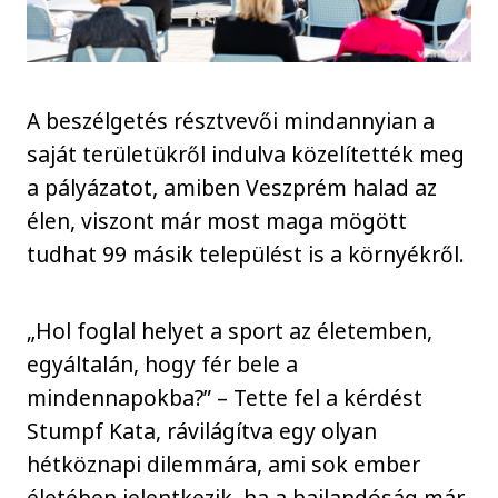
A beszélgetés résztvevői mindannyian a
saját területükről indulva közelítették meg
a pályázatot, amiben Veszprém halad az
élen, viszont már most maga mögött
tudhat 99 másik települést is a környékről.
„Hol foglal helyet a sport az életemben,
egyáltalán, hogy fér bele a
mindennapokba?” – Tette fel a kérdést
Stumpf Kata, rávilágítva egy olyan
hétköznapi dilemmára, ami sok ember
életében jelentkezik, ha a hajlandóság már