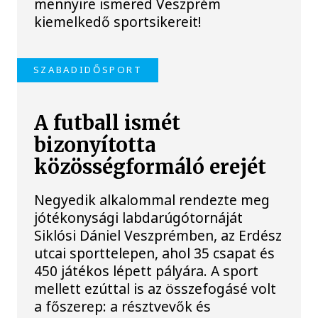
mennyire ismered Veszprém
kiemelkedő sportsikereit!
SZABADIDŐSPORT
A futball ismét
bizonyította
közösségformáló erejét
Negyedik alkalommal rendezte meg
jótékonysági labdarúgótornáját
Siklósi Dániel Veszprémben, az Erdész
utcai sporttelepen, ahol 35 csapat és
450 játékos lépett pályára. A sport
mellett ezúttal is az összefogásé volt
a főszerep: a résztvevők és