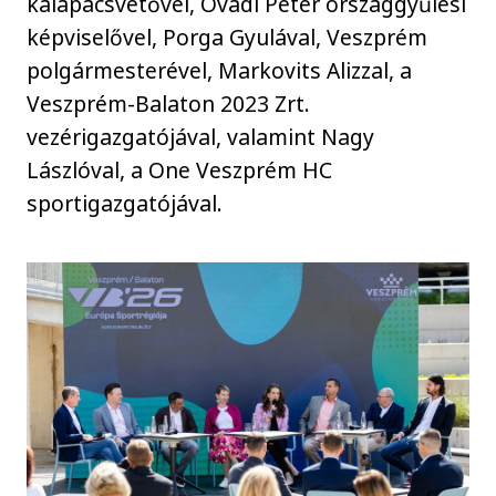
kalapácsvetővel, Ovádi Péter országgyűlési
képviselővel, Porga Gyulával, Veszprém
polgármesterével, Markovits Alizzal, a
Veszprém-Balaton 2023 Zrt.
vezérigazgatójával, valamint Nagy
Lászlóval, a One Veszprém HC
sportigazgatójával.