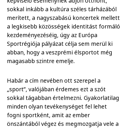
képviselő eseménynek adjon otthont,
sokkal inkább a kultúra széles tárházából
merített, a nagyszabású koncertek mellett
a legkisebb közösségek identitást formáló
kezdeményezéséig, úgy az Európa
Sportrégiója pályázat célja sem merül ki
abban, hogy a veszprémi élsportot még
magasabb szintre emelje.
Habár a cím nevében ott szerepel a
„sport”, valójában érdemes ezt a szót
sokkal tágabban értelmezni. Gyakorlatilag
minden olyan tevékenységet fel lehet
fogni sportként, amit az ember
önszántából végez és megmozgatja vele a