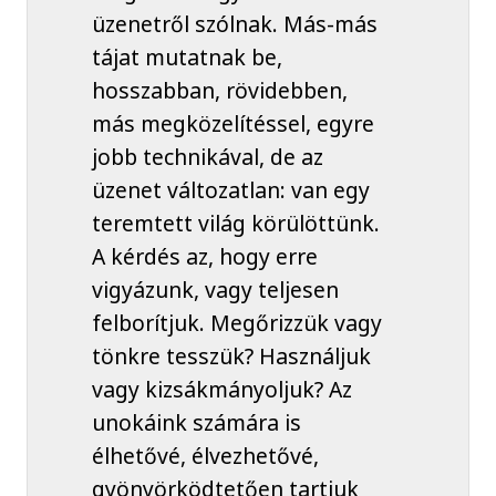
üzenetről szólnak. Más-más
tájat mutatnak be,
hosszabban, rövidebben,
más megközelítéssel, egyre
jobb technikával, de az
üzenet változatlan: van egy
teremtett világ körülöttünk.
A kérdés az, hogy erre
vigyázunk, vagy teljesen
felborítjuk. Megőrizzük vagy
tönkre tesszük? Használjuk
vagy kizsákmányoljuk? Az
unokáink számára is
élhetővé, élvezhetővé,
gyönyörködtetően tartjuk