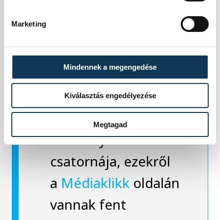
részletesen
Marketing
tájékozódni. A
napokban pedig
Mindennek a megengedése
több alkotást is
műsorra tűz majd a
Kiválasztás engedélyezése
közmédia
Megtagad
valamelyik
csatornája, ezekről
a
Médiaklikk
oldalán
vannak fent