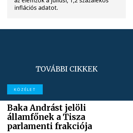
az elemzők a júliusi, 1,2 százalékos
inflációs adatot.
TOVÁBBI CIKKEK
KÖZÉLET
Baka Andrást jelöli
államfőnek a Tisza
parlamenti frakciója