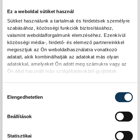
egészen vasárnap
Ez a weboldal sütiket használ
késő délutánig várja
Sütiket használunk a tartalmak és hirdetések személyre
szabásához, közösségi funkciók biztosításához,
az érdeklődőket
valamint weboldalforgalmunk elemzéséhez. Ezenkívül
közösségi média-, hirdető- és elemező partnereinkkel
ingyenes
megosztjuk az Ön weboldalhasználatra vonatkozó
adatait, akik kombinálhatják az adatokat más olyan
programjaival és a
adatokkal, amelyeket Ön adott meg számukra vagy az
Ön által használt más szolgáltatásokból gyűjtöttek.
filmvetítésekkel,
amiknek a
Hozzájárulás kiválasztása
Elengedhetetlen
programjáról a
fesztivál hivatalos
Beállítások
oldalán
lehet
Statisztikai