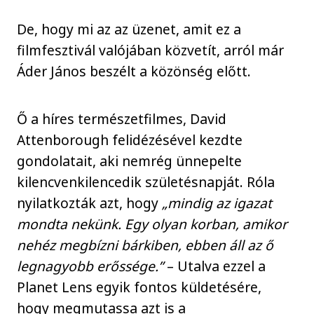
De, hogy mi az az üzenet, amit ez a
filmfesztivál valójában közvetít, arról már
Áder János beszélt a közönség előtt.
Ő a híres természetfilmes,
David
Attenborough felidézésével kezdte
gondolatait, aki nemrég ünnepelte
kilencvenkilencedik születésnapját. Róla
nyilatkozták azt, hogy
„mindig az igazat
mondta nekünk. Egy olyan korban, amikor
nehéz megbízni bárkiben, ebben áll az ő
legnagyobb erőssége.”
– Utalva ezzel a
Planet Lens egyik fontos küldetésére,
hogy megmutassa azt is a