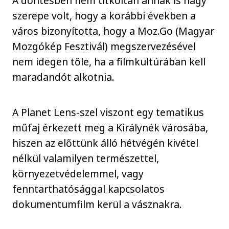
A döntésben nem titkoltan annak is nagy
szerepe volt, hogy a korábbi években a
város bizonyította, hogy a Moz.Go (Magyar
Mozgókép Fesztivál) megszervezésével
nem idegen tőle, ha a filmkultúrában kell
maradandót alkotnia.
A Planet Lens-szel viszont egy tematikus
műfaj érkezett meg a Királynék városába,
hiszen az előttünk álló hétvégén kivétel
nélkül valamilyen természettel,
környezetvédelemmel, vagy
fenntarthatósággal kapcsolatos
dokumentumfilm kerül a vásznakra.