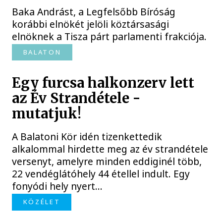
Baka Andrást, a Legfelsőbb Bíróság
korábbi elnökét jelöli köztársasági
elnöknek a Tisza párt parlamenti frakciója.
BALATON
Egy furcsa halkonzerv lett
az Év Strandétele -
mutatjuk!
A Balatoni Kör idén tizenkettedik
alkalommal hirdette meg az év strandétele
versenyt, amelyre minden eddiginél több,
22 vendéglátóhely 44 étellel indult. Egy
fonyódi hely nyert...
KÖZÉLET