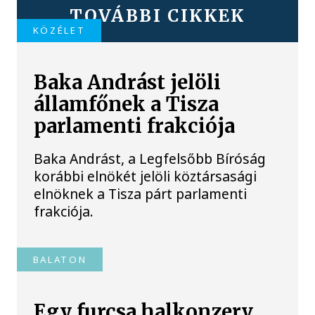
TOVÁBBI CIKKEK
KÖZÉLET
Baka Andrást jelöli
államfőnek a Tisza
parlamenti frakciója
Baka Andrást, a Legfelsőbb Bíróság
korábbi elnökét jelöli köztársasági
elnöknek a Tisza párt parlamenti
frakciója.
BALATON
Egy furcsa halkonzerv