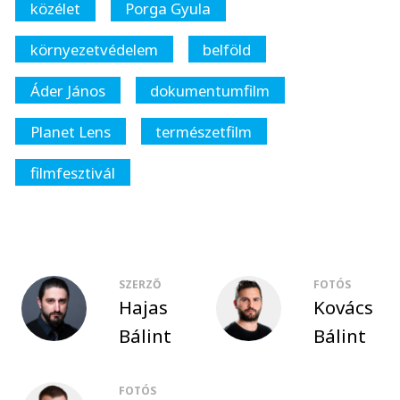
közélet
Porga Gyula
környezetvédelem
belföld
Áder János
dokumentumfilm
Planet Lens
természetfilm
filmfesztivál
SZERZŐ
FOTÓS
Hajas
Kovács
Bálint
Bálint
FOTÓS